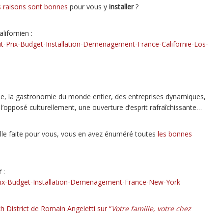
s raisons sont bonnes
pour vous y
installer
?
lifornien :
out-Prix-Budget-Installation-Demenagement-France-Californie-Los-
 rue, la gastronomie du monde entier, des entreprises dynamiques,
’opposé culturellement, une ouverture d’esprit rafraîchissante…
ille faite pour vous, vous en avez énuméré toutes
les bonnes
r
:
Prix-Budget-Installation-Demenagement-France-New-York
h District de Romain Angeletti sur “
Votre famille, votre chez