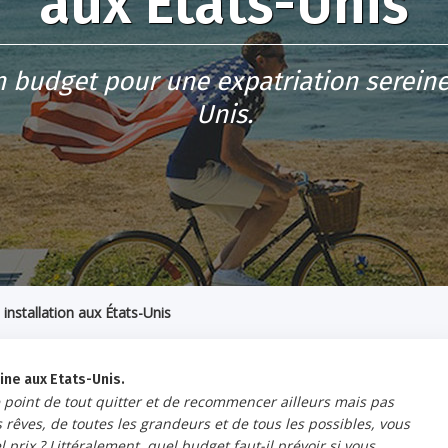
aux États-Unis
n budget pour une expatriation sereine
Unis.
 installation aux États-Unis
ine aux Etats-Unis.
le point de tout quitter et de recommencer ailleurs mais pas
s rêves, de toutes les grandeurs et de tous les possibles, vous
l prix ? Littéralement, quel budget faut-il prévoir si vous