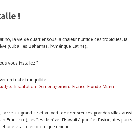
alle !
latino, la vie de quartier sous la chaleur humide des tropiques, la
rêve (Cuba, les Bahamas, l’Amérique Latine)…
ous vous installez ?
er en toute tranquillité :
x-Budget-Installation-Demenagement-France-Floride-Miami
 la vie au grand air et au vert, de nombreuses grandes villes aussi
n Francisco), les îles de rêve d’Hawaii à portée d’avion, des parcs
t et une vitalité économique unique…