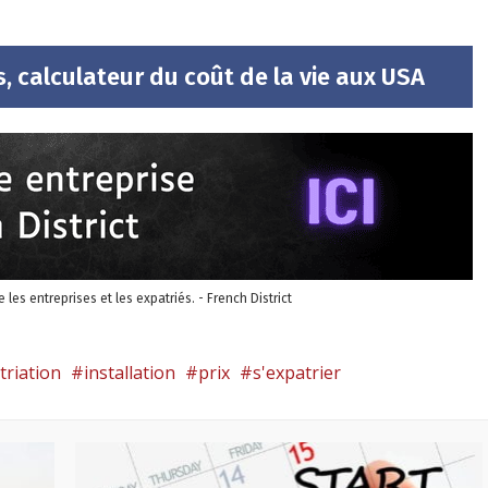
, calculateur du coût de la vie aux USA
re les entreprises et les expatriés. - French District
triation
installation
prix
s'expatrier