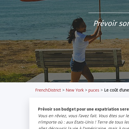
Prévoir so
FrenchDistrict
>
New York
>
puces
>
Le coût d’une
Prévoir son budget pour une expatriation sere
Vous en rêviez, vous l’avez fait. Vous êtes sur 
n’importe où : aux Etats-Unis ! Terre de tous le
allez découvrir la vie à l’américaine, mais à que