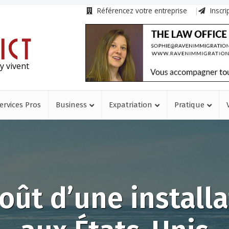
Référencez votre entreprise
Inscri
y vivent
ervices Pros
Business
Expatriation
Pratique
oût d’une install