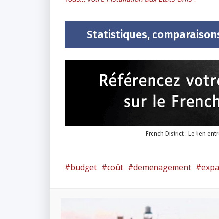
Statistiques, comparaisons
French District : Le lien ent
budget
coût
demenagement
expa