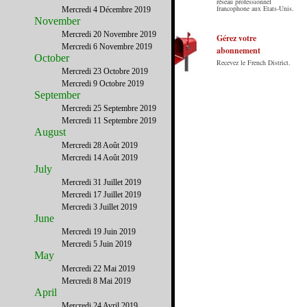
Le French District est le premier guide sur
réseau professionnel
francophone aux Etats-Unis.
Mercredi 4 Décembre 2019
internet en Français sur les Etats-Unis.
November
Notre principe : Le meilleur des Etats-Unis
Mercredi 20 Novembre 2019
par ceux qui y vivent.
Gérez votre
Mercredi 6 Novembre 2019
abonnement
October
Recevez le French District.
Mercredi 23 Octobre 2019
Mercredi 9 Octobre 2019
September
Mercredi 25 Septembre 2019
Mercredi 11 Septembre 2019
August
Mercredi 28 Août 2019
Mercredi 14 Août 2019
July
Mercredi 31 Juillet 2019
Mercredi 17 Juillet 2019
Mercredi 3 Juillet 2019
June
Mercredi 19 Juin 2019
Mercredi 5 Juin 2019
May
Mercredi 22 Mai 2019
Mercredi 8 Mai 2019
April
Mercredi 24 Avril 2019