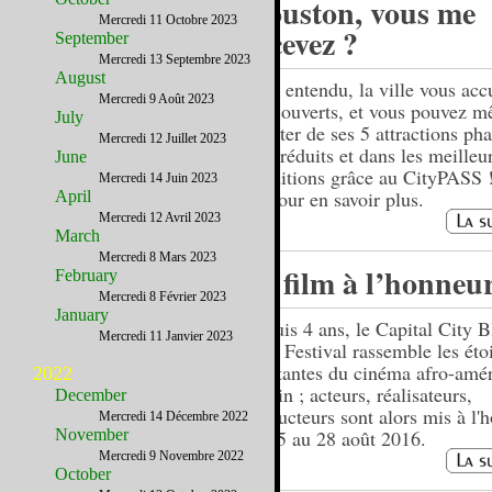
Houston, vous me
Mercredi 11 Octobre 2023
recevez ?
September
Mercredi 13 Septembre 2023
August
Bien entendu, la ville vous accu
Mercredi 9 Août 2023
bras ouverts, et vous pouvez 
July
profiter de ses 5 attractions pha
Mercredi 12 Juillet 2023
prix réduits et dans les meilleu
June
conditions grâce au CityPASS 
Mercredi 14 Juin 2023
ici pour en savoir plus.
April
Mercredi 12 Avril 2023
March
Mercredi 8 Mars 2023
Le film à l’honneu
February
Mercredi 8 Février 2023
January
Depuis 4 ans, le Capital City B
Mercredi 11 Janvier 2023
Film Festival rassemble les éto
montantes du cinéma afro-amér
2022
Austin ; acteurs, réalisateurs,
December
producteurs sont alors mis à l'
Mercredi 14 Décembre 2022
November
du 25 au 28 août 2016.
Mercredi 9 Novembre 2022
October