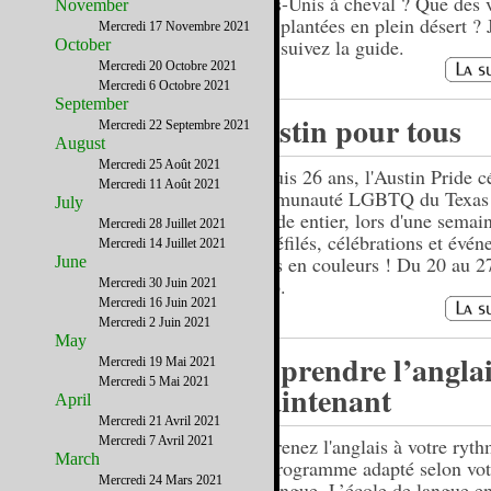
Etats-Unis à cheval ? Que des 
November
sont plantées en plein désert ? 
Mercredi 17 Novembre 2021
sait, suivez la guide.
October
Mercredi 20 Octobre 2021
Mercredi 6 Octobre 2021
September
Austin pour tous
Mercredi 22 Septembre 2021
August
Mercredi 25 Août 2021
Depuis 26 ans, l'Austin Pride c
Mercredi 11 Août 2021
communauté LGBTQ du Texas 
July
monde entier, lors d'une semain
Mercredi 28 Juillet 2021
de défilés, célébrations et évé
Mercredi 14 Juillet 2021
hauts en couleurs ! Du 20 au 2
June
2016.
Mercredi 30 Juin 2021
Mercredi 16 Juin 2021
Mercredi 2 Juin 2021
May
Apprendre l’anglai
Mercredi 19 Mai 2021
Mercredi 5 Mai 2021
maintenant
April
Mercredi 21 Avril 2021
Mercredi 7 Avril 2021
Apprenez l'anglais à votre ryt
March
un programme adapté selon vot
Mercredi 24 Mars 2021
de langue. L’école de langue en