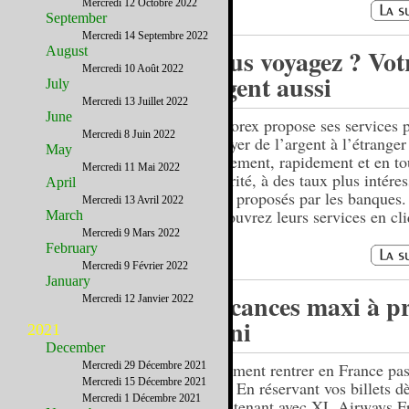
Mercredi 12 Octobre 2022
September
Mercredi 14 Septembre 2022
August
Vous voyagez ? Vot
Mercredi 10 Août 2022
argent aussi
July
Mercredi 13 Juillet 2022
June
USForex propose ses services 
Mercredi 8 Juin 2022
envoyer de l’argent à l’étranger
May
facilement, rapidement et en to
Mercredi 11 Mai 2022
sécurité, à des taux plus intére
April
ceux proposés par les banques.
Mercredi 13 Avril 2022
Découvrez leurs services en cli
March
Mercredi 9 Mars 2022
February
Mercredi 9 Février 2022
January
Vacances maxi à pr
Mercredi 12 Janvier 2022
mini
2021
December
Mercredi 29 Décembre 2021
Comment rentrer en France pas
Mercredi 15 Décembre 2021
été ? En réservant vos billets d
Mercredi 1 Décembre 2021
maintenant avec XL Airways Fr