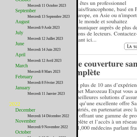
Vous êtes un professionnel
Mercredi 11 Octobre 2023
français/francophone, basé en 
September
en Europe, en Asie ou n'import
Mercredi 13 Septembre 2023
dans le monde et souhaitez
August
communiquer auprès de plus d
Mercredi 9 Août 2023
millions de lecteurs. Contactez
July
cliquant ici...
Mercredi 12 Juillet 2023
June
Mercredi 14 Juin 2023
April
Une couverture san
Mercredi 12 Avril 2023
March
complète
Mercredi 8 Mars 2023
February
Mercredi 8 Février 2023
Avec plus de 10 ans d’expérien
January
cabinet Marozeau Expat vous a
Mercredi 11 Janvier 2023
les meilleures solutions d’assu
ainsi qu’une excellente offre Sa
2022
Expatriés, en partenariat avec 
December
vous offrant une gamme de pro
Mercredi 14 Décembre 2022
complète et l’accès à un réseau
November
de 41,000 médecins parlant fra
Mercredi 9 Novembre 2022
October