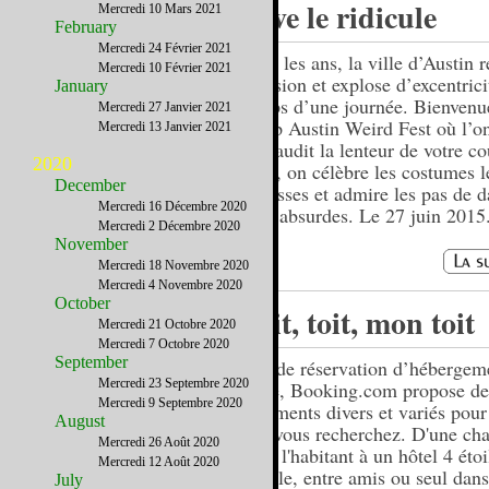
Vive le ridicule
Mercredi 10 Mars 2021
February
Mercredi 24 Février 2021
Tous les ans, la ville d’Austin r
Mercredi 10 Février 2021
pression et explose d’excentrici
January
temps d’une journée. Bienvenu
Mercredi 27 Janvier 2021
Keep Austin Weird Fest où l’o
Mercredi 13 Janvier 2021
applaudit la lenteur de votre c
2020
5km, on célèbre les costumes l
December
cocasses et admire les pas de d
Mercredi 16 Décembre 2020
plus absurdes. Le 27 juin 2015
Mercredi 2 Décembre 2020
November
Mercredi 18 Novembre 2020
Mercredi 4 Novembre 2020
October
Toit, toit, mon toit
Mercredi 21 Octobre 2020
Mercredi 7 Octobre 2020
September
Site de réservation d’hébergem
Mercredi 23 Septembre 2020
ligne, Booking.com propose de
Mercredi 9 Septembre 2020
logements divers et variés pour
August
que vous recherchez. D'une ch
Mercredi 26 Août 2020
chez l'habitant à un hôtel 4 étoi
Mercredi 12 Août 2020
couple, entre amis ou seul dans
July