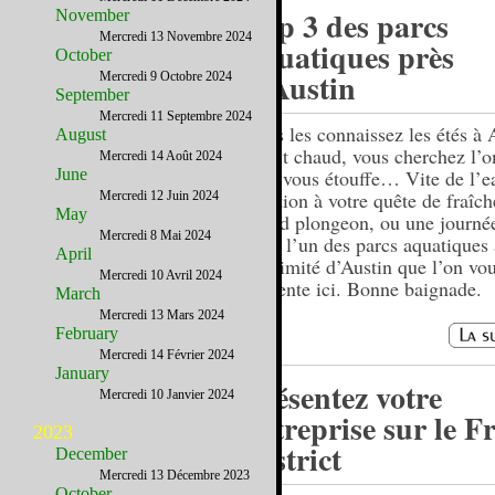
Top 3 des parcs
November
Mercredi 13 Novembre 2024
aquatiques près
October
d’Austin
Mercredi 9 Octobre 2024
September
Mercredi 11 Septembre 2024
Vous les connaissez les étés à 
August
Il fait chaud, vous cherchez l’
Mercredi 14 Août 2024
June
l’air vous étouffe… Vite de l’e
solution à votre quête de fraîc
Mercredi 12 Juin 2024
May
grand plongeon, ou une journé
Mercredi 8 Mai 2024
dans l’un des parcs aquatiques 
April
proximité d’Austin que l’on vo
Mercredi 10 Avril 2024
présente ici. Bonne baignade.
March
Mercredi 13 Mars 2024
February
Mercredi 14 Février 2024
January
Présentez votre
Mercredi 10 Janvier 2024
entreprise sur le F
2023
District
December
Mercredi 13 Décembre 2023
October