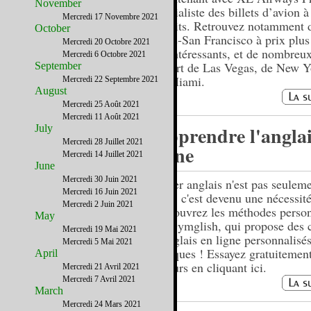
November
spécialiste des billets d’avion à
Mercredi 17 Novembre 2021
réduits. Retrouvez notamment d
October
Paris-San Francisco à prix plus
Mercredi 20 Octobre 2021
qu’intéressants, et de nombreux
Mercredi 6 Octobre 2021
départ de Las Vegas, de New Y
September
de Miami.
Mercredi 22 Septembre 2021
August
Mercredi 25 Août 2021
Mercredi 11 Août 2021
Apprendre l'anglai
July
Mercredi 28 Juillet 2021
ligne
Mercredi 14 Juillet 2021
June
Mercredi 30 Juin 2021
Parler anglais n'est pas seulem
Mercredi 16 Juin 2021
plus, c'est devenu une nécessité
Mercredi 2 Juin 2021
Découvrez les méthodes person
May
de Gymglish, qui propose des 
Mercredi 19 Mai 2021
d'anglais en ligne personnalisés
Mercredi 5 Mai 2021
ludiques ! Essayez gratuitemen
April
7 jours en cliquant ici.
Mercredi 21 Avril 2021
Mercredi 7 Avril 2021
March
Mercredi 24 Mars 2021