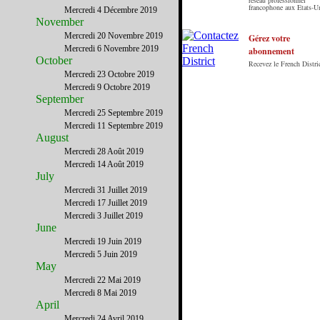
réseau professionnel
francophone aux Etats-U
Mercredi 4 Décembre 2019
internet en Français sur les Etats-Unis. Notre
November
principe : Le meilleur des Etats-Unis par ceux qui
Mercredi 20 Novembre 2019
y vivent.
Gérez votre
Mercredi 6 Novembre 2019
abonnement
October
Recevez le French Distric
Mercredi 23 Octobre 2019
Mercredi 9 Octobre 2019
September
Mercredi 25 Septembre 2019
Mercredi 11 Septembre 2019
August
Mercredi 28 Août 2019
Mercredi 14 Août 2019
July
Mercredi 31 Juillet 2019
Mercredi 17 Juillet 2019
Mercredi 3 Juillet 2019
June
Mercredi 19 Juin 2019
Mercredi 5 Juin 2019
May
Mercredi 22 Mai 2019
Mercredi 8 Mai 2019
April
Mercredi 24 Avril 2019