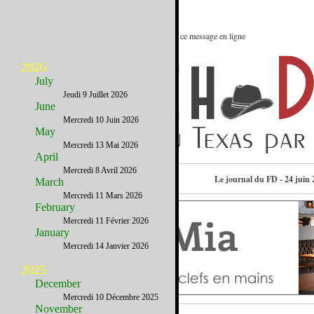
Le meilleur des Etats-Unis : Voir ce message en ligne
2026
July
Jeudi 9 Juillet 2026
June
Mercredi 10 Juin 2026
May
Mercredi 13 Mai 2026
April
Mercredi 8 Avril 2026
Consulter l’annuaire
Le journal du FD - 24 juin 
March
Mercredi 11 Mars 2026
February
Mercredi 11 Février 2026
January
Mercredi 14 Janvier 2026
2025
December
Mercredi 10 Décembre 2025
November