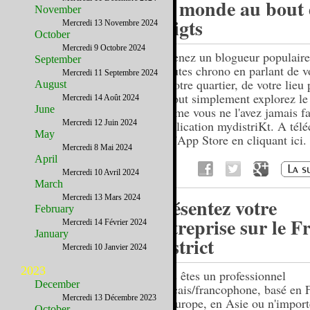
Le monde au bout 
November
doigts
Mercredi 13 Novembre 2024
October
Mercredi 9 Octobre 2024
Devenez un blogueur populaire
September
minutes chrono en parlant de vo
Mercredi 11 Septembre 2024
de votre quartier, de votre lieu 
August
ou tout simplement explorez l
Mercredi 14 Août 2024
June
comme vous ne l'avez jamais fa
Mercredi 12 Juin 2024
l'application mydistriKt. A tél
May
sur l'App Store en cliquant ici.
Mercredi 8 Mai 2024
April
Mercredi 10 Avril 2024
March
Mercredi 13 Mars 2024
Présentez votre
February
entreprise sur le F
Mercredi 14 Février 2024
January
District
Mercredi 10 Janvier 2024
2023
Vous êtes un professionnel
December
français/francophone, basé en 
Mercredi 13 Décembre 2023
en Europe, en Asie ou n'import
October