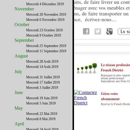
produits, de faire livrer un cont
Mercredi 4 Décembre 2019
déménager avec vos meubles et
November
cartons, de faire transporter un
Mercredi 20 Novembre 2019
urgence, écrivez-nous…
Mercredi 6 Novembre 2019
October
Mercredi 23 Octobre 2019
Mercredi 9 Octobre 2019
September
Mercredi 25 Septembre 2019
Mercredi 11 Septembre 2019
August
Mercredi 28 Août 2019
Le réseau professio
Mercredi 14 Août 2019
French District
July
Rejoignez le plus import
Mercredi 31 Juillet 2019
Le French District est le premier guide sur
réseau professionnel
francophone aux Etats-U
Mercredi 17 Juillet 2019
internet en Français sur les Etats-Unis. Notre
Mercredi 3 Juillet 2019
principe : Le meilleur des Etats-Unis par ceux qui
June
y vivent.
Gérez votre
Mercredi 19 Juin 2019
abonnement
Mercredi 5 Juin 2019
Recevez le French Distric
May
Mercredi 22 Mai 2019
Mercredi 8 Mai 2019
April
Mercredi 24 Avril 2019