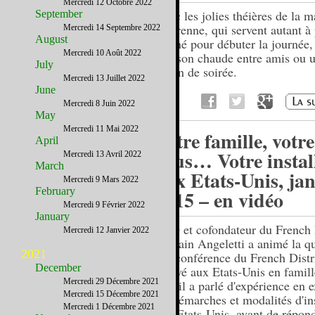
Mercredi 12 Octobre 2022
Avec les jolies théières de la 
September
Degrenne, qui servent autant à
Mercredi 14 Septembre 2022
August
un thé pour débuter la journée,
Mercredi 10 Août 2022
boisson chaude entre amis ou u
July
en fin de soirée.
Mercredi 13 Juillet 2022
June
Mercredi 8 Juin 2022
May
Mercredi 11 Mai 2022
Votre famille, votr
April
vous… Votre instal
Mercredi 13 Avril 2022
March
aux Etats-Unis, jan
Mercredi 9 Mars 2022
February
2015 – en vidéo
Mercredi 9 Février 2022
January
CEO et cofondateur du French D
Mercredi 12 Janvier 2022
Romain Angeletti a animé la q
2021
webconférence du French Distri
December
Arrivé aux Etats-Unis en famille
Mercredi 29 Décembre 2021
ans, il a parlé d'expérience en 
Mercredi 15 Décembre 2021
les démarches et modalités d'ins
Mercredi 1 Décembre 2021
aux Etats-Unis, avant de répon