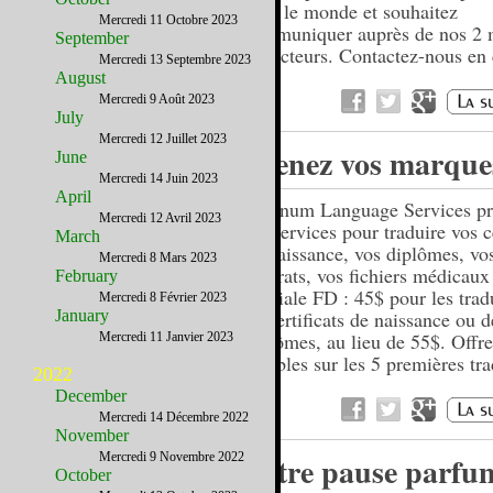
dans le monde et souhaitez
Mercredi 11 Octobre 2023
communiquer auprès de nos 2 m
September
de lecteurs. Contactez-nous en 
Mercredi 13 Septembre 2023
ici.
August
Mercredi 9 Août 2023
July
Mercredi 12 Juillet 2023
Prenez vos marque
June
Mercredi 14 Juin 2023
April
Platinum Language Services p
Mercredi 12 Avril 2023
ses services pour traduire vos ce
March
de naissance, vos diplômes, vo
Mercredi 8 Mars 2023
contrats, vos fichiers médicaux
February
spéciale FD : 45$ pour les trad
Mercredi 8 Février 2023
January
de certificats de naissance ou d
diplômes, au lieu de 55$. Offre
Mercredi 11 Janvier 2023
valables sur les 5 premières tr
2022
December
Mercredi 14 Décembre 2022
November
Mercredi 9 Novembre 2022
Votre pause parfu
October