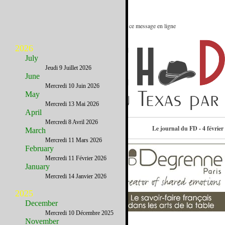
Le meilleur des Etats-Unis : Voir ce message en ligne
2026
July
Jeudi 9 Juillet 2026
June
Mercredi 10 Juin 2026
May
Mercredi 13 Mai 2026
April
Mercredi 8 Avril 2026
Consulter l’annuaire
Le journal du FD - 4 février
March
Mercredi 11 Mars 2026
February
Mercredi 11 Février 2026
January
Mercredi 14 Janvier 2026
2025
December
Mercredi 10 Décembre 2025
November