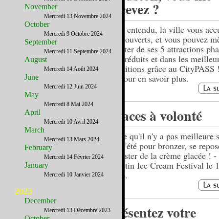
recevez ?
November
Mercredi 13 Novembre 2024
October
Bien entendu, la ville vous accu
Mercredi 9 Octobre 2024
bras ouverts, et vous pouvez 
September
profiter de ses 5 attractions pha
Mercredi 11 Septembre 2024
prix réduits et dans les meilleu
August
conditions grâce au CityPASS 
Mercredi 14 Août 2024
ici pour en savoir plus.
June
Mercredi 12 Juin 2024
May
Mercredi 8 Mai 2024
Glaces à volonté
April
Mercredi 10 Avril 2024
March
Parce qu'il n'y a pas meilleure 
Mercredi 13 Mars 2024
que l'été pour bronzer, se repos
February
déguster de la crème glacée ! 
Mercredi 14 Février 2024
l'Austin Ice Cream Festival le 
January
2016.
Mercredi 10 Janvier 2024
2023
December
Présentez votre
Mercredi 13 Décembre 2023
October