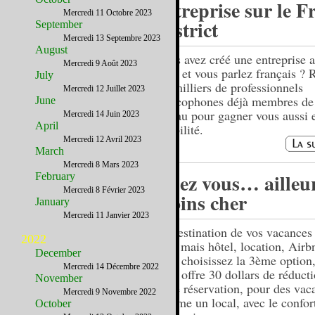
entreprise sur le F
Mercredi 11 Octobre 2023
District
September
Mercredi 13 Septembre 2023
August
Vous avez créé une entreprise a
Mercredi 9 Août 2023
Unis et vous parlez français ? 
July
les milliers de professionnels
Mercredi 12 Juillet 2023
francophones déjà membres de
June
réseau pour gagner vous aussi 
Mercredi 14 Juin 2023
April
visibilité.
Mercredi 12 Avril 2023
March
Mercredi 8 Mars 2023
Chez vous… ailleur
February
Mercredi 8 Février 2023
moins cher
January
Mercredi 11 Janvier 2023
La destination de vos vacances 
2022
Oui, mais hôtel, location, Airb
December
vous choisissez la 3ème option
Mercredi 14 Décembre 2022
vous offre 30 dollars de réduct
November
votre réservation, pour des vac
Mercredi 9 Novembre 2022
comme un local, avec le confor
October