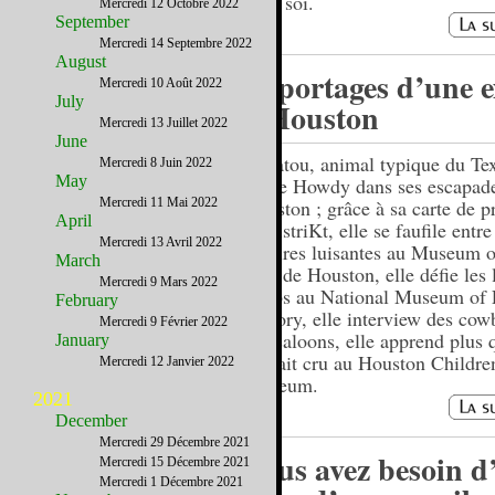
chez soi.
Mercredi 12 Octobre 2022
September
Mercredi 14 Septembre 2022
August
Reportages d’une 
Mercredi 10 Août 2022
July
à Houston
Mercredi 13 Juillet 2022
June
La tatou, animal typique du Te
Mercredi 8 Juin 2022
May
guide Howdy dans ses escapad
Mercredi 11 Mai 2022
Houston ; grâce à sa carte de p
April
mydistriKt, elle se faufile entre
Mercredi 13 Avril 2022
voitures luisantes au Museum o
March
Arts de Houston, elle défie les 
Mercredi 9 Mars 2022
temps au National Museum of 
February
History, elle interview des co
Mercredi 9 Février 2022
des saloons, elle apprend plus q
January
l'aurait cru au Houston Childre
Mercredi 12 Janvier 2022
Museum.
2021
December
Mercredi 29 Décembre 2021
Vous avez besoin d
Mercredi 15 Décembre 2021
Mercredi 1 Décembre 2021