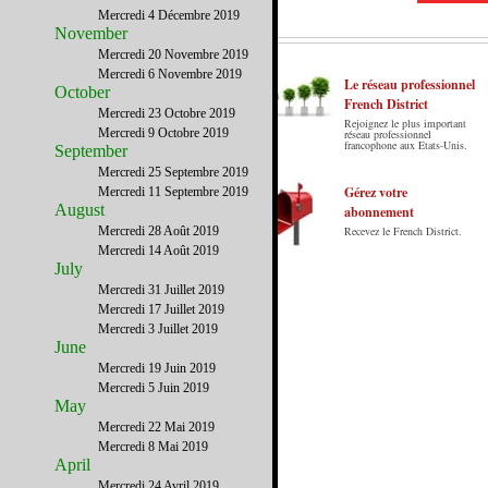
Mercredi 4 Décembre 2019
November
Mercredi 20 Novembre 2019
Mercredi 6 Novembre 2019
Le réseau professionnel
October
French District
Mercredi 23 Octobre 2019
Rejoignez le plus important
Le French District est le premier guide sur
Mercredi 9 Octobre 2019
réseau professionnel
francophone aux Etats-Unis.
September
internet en Français sur les Etats-Unis.
Notre principe : Le meilleur des Etats-Unis
Mercredi 25 Septembre 2019
par ceux qui y vivent.
Gérez votre
Mercredi 11 Septembre 2019
August
abonnement
Mercredi 28 Août 2019
Recevez le French District.
Mercredi 14 Août 2019
July
Mercredi 31 Juillet 2019
Mercredi 17 Juillet 2019
Mercredi 3 Juillet 2019
June
Mercredi 19 Juin 2019
Mercredi 5 Juin 2019
May
Mercredi 22 Mai 2019
Mercredi 8 Mai 2019
April
Mercredi 24 Avril 2019