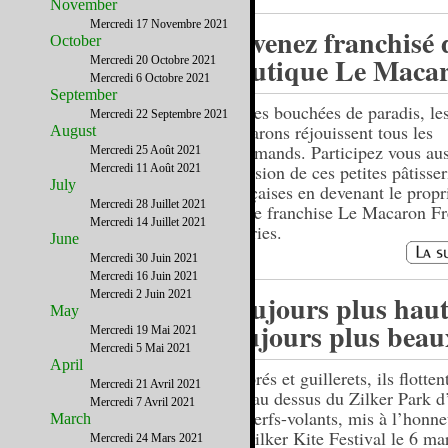
November
Mercredi 17 Novembre 2021
Devenez franchisé 
October
boutique Le Macar
Mercredi 20 Octobre 2021
Mercredi 6 Octobre 2021
September
Petites bouchées de paradis, le
Mercredi 22 Septembre 2021
macarons réjouissent tous les
August
gourmands. Participez vous aus
Mercredi 25 Août 2021
diffusion de ces petites pâtisser
Mercredi 11 Août 2021
July
françaises en devenant le propr
Mercredi 28 Juillet 2021
d’une franchise Le Macaron F
Mercredi 14 Juillet 2021
Pastries.
June
Mercredi 30 Juin 2021
Mercredi 16 Juin 2021
Mercredi 2 Juin 2021
Toujours plus haut
May
toujours plus beau
Mercredi 19 Mai 2021
Mercredi 5 Mai 2021
April
Colorés et guillerets, ils flotten
Mercredi 21 Avril 2021
airs au dessus du Zilker Park d
Mercredi 7 Avril 2021
les cerfs-volants, mis à l’honne
March
du Zilker Kite Festival le 6 ma
Mercredi 24 Mars 2021