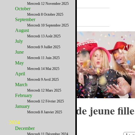
Mercredi 12 Novembre 2025
October
A la Une
Mercredi 8 Octobre 2025
September
Mercredi 10 Septembre 2025
August
Mercredi 13 Août 2025
July
Mercredi 9 Juillet 2025
June
Mercredi 11 Juin 2025
May
Mercredi 14 Mai 2025
April
Mercredi 9 Avril 2025
March
Mercredi 12 Mars 2025
February
Mercredi 12 Février 2025
Enterrer sa vie de jeune fille
January
Mercredi 8 Janvier 2025
Austin
2024
December
Mercredi 11 Décembre 2024