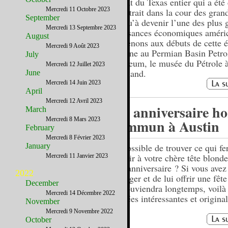
l’Etat du Texas entier qui a été
Mercredi 11 Octobre 2023
Il entrait dans la cour des gran
September
jusqu’à devenir l’une des plus 
Mercredi 13 Septembre 2023
puissances économiques améric
August
Revenons aux débuts de cette 
Mercredi 9 Août 2023
Texane au Permian Basin Petr
July
Museum, le musée du Pétrole 
Mercredi 12 Juillet 2023
Midland.
June
Mercredi 14 Juin 2023
April
Mercredi 12 Avril 2023
Un anniversaire ho
March
Mercredi 8 Mars 2023
commun à Austin
February
Mercredi 8 Février 2023
January
Impossible de trouver ce qui fer
plaisir à votre chère tête blond
Mercredi 11 Janvier 2023
son anniversaire ? Si vous avez
2022
changer et de lui offrir une fête
December
se souviendra longtemps, voilà 
Mercredi 14 Décembre 2022
d’idées intéressantes et original
November
Mercredi 9 Novembre 2022
October