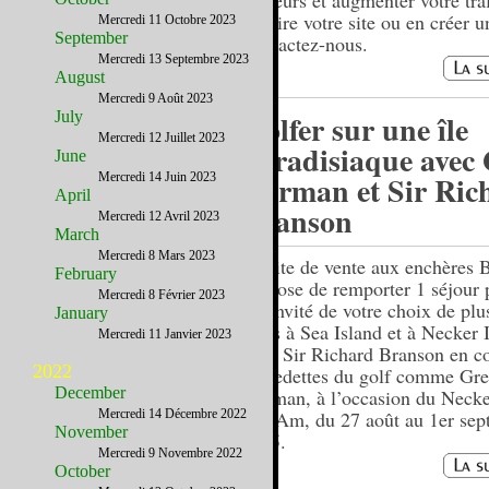
visiteurs et augmenter votre traf
Refaire votre site ou en créer u
Mercredi 11 Octobre 2023
September
Contactez-nous.
Mercredi 13 Septembre 2023
August
Mercredi 9 Août 2023
July
Golfer sur une île
Mercredi 12 Juillet 2023
paradisiaque avec
June
Norman et Sir Ric
Mercredi 14 Juin 2023
April
Branson
Mercredi 12 Avril 2023
March
Mercredi 8 Mars 2023
Le site de vente aux enchères
February
propose de remporter 1 séjour 
Mercredi 8 Février 2023
et l'invité de votre choix de plu
January
jours à Sea Island et à Necker 
Mercredi 11 Janvier 2023
chez Sir Richard Branson en 
2022
de vedettes du golf comme Gr
December
Norman, à l’occasion du Neck
Mercredi 14 Décembre 2022
Pro-Am, du 27 août au 1er se
November
2015.
Mercredi 9 Novembre 2022
October