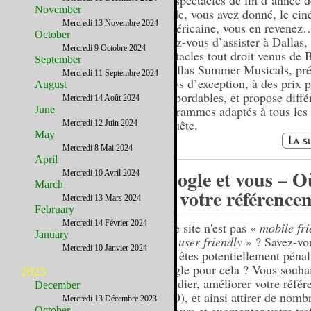
Les spectacles de fin d’année d
November
Grade, vous avez donné, le cin
Mercredi 13 Novembre 2024
l’américaine, vous en revene
October
diriez-vous d’assister à Dallas,
Mercredi 9 Octobre 2024
spectacles tout droit venus de
September
? Dallas Summer Musicals, pré
Mercredi 11 Septembre 2024
shows d’exception, à des prix p
August
qu’abordables, et propose diffé
Mercredi 14 Août 2024
programmes adaptés à tous les 
June
Enquête.
Mercredi 12 Juin 2024
May
Mercredi 8 Mai 2024
April
Google et vous – O
Mercredi 10 Avril 2024
March
est votre référence
Mercredi 13 Mars 2024
February
Mercredi 14 Février 2024
Votre site n'est pas «
mobile fri
January
ou «
user friendly
» ? Savez-vo
Mercredi 10 Janvier 2024
vous êtes potentiellement pénal
Google pour cela ? Vous souhai
2023
remédier, améliorer votre réfé
December
(SEO), et ainsi attirer de nomb
Mercredi 13 Décembre 2023
October