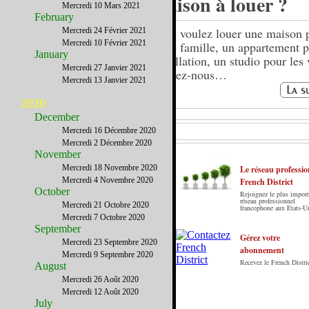
maison à louer ?
Mercredi 10 Mars 2021
February
Vous voulez louer une maison 
Mercredi 24 Février 2021
Mercredi 10 Février 2021
votre famille, un appartement p
January
installation, un studio pour les
Mercredi 27 Janvier 2021
écrivez-nous…
Mercredi 13 Janvier 2021
2020
December
Mercredi 16 Décembre 2020
Mercredi 2 Décembre 2020
November
Mercredi 18 Novembre 2020
Le réseau professio
Mercredi 4 Novembre 2020
French District
October
Rejoignez le plus import
Le French District est le premier guide sur
réseau professionnel
Mercredi 21 Octobre 2020
francophone aux Etats-U
internet en Français sur les Etats-Unis. Notre
Mercredi 7 Octobre 2020
principe : Le meilleur des Etats-Unis par ceux qui
September
y vivent.
Gérez votre
Mercredi 23 Septembre 2020
abonnement
Mercredi 9 Septembre 2020
Recevez le French Distric
August
Mercredi 26 Août 2020
Mercredi 12 Août 2020
July