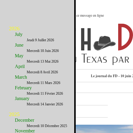
Le meilleur des Etats-Unis : Voir ce message en ligne
2026
July
Jeudi 9 Juillet 2026
June
Mercredi 10 Juin 2026
May
Mercredi 13 Mai 2026
April
Mercredi 8 Avril 2026
Consulter l’annuaire
Le journal du FD - 10 juin 
March
Mercredi 11 Mars 2026
February
Mercredi 11 Février 2026
January
Mercredi 14 Janvier 2026
A la Une
2025
December
Mercredi 10 Décembre 2025
November