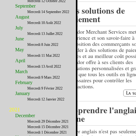
Mercredi 12 Octobre 2022
September
Vos solutions de
Mercredi 14 Septembre 2022
paiement
August
Mercredi 10 Août 2022
July
Navidor Merchant Services me
Mercredi 13 Juillet 2022
expérience et son savoir-faire à 
June
disposition des commerçants so
Mercredi 8 Juin 2022
accéder à des solutions de pai
May
fiables et au meilleur coût poss
Mercredi 11 Mai 2022
April
Navidor offre à ses clients des
Mercredi 13 Avril 2022
formations personnalisées et gra
March
ainsi que tous les outils en lign
Mercredi 9 Mars 2022
nécessaires pour contrôler les
February
transactions.
Mercredi 9 Février 2022
January
Mercredi 12 Janvier 2022
Apprendre l'anglai
2021
ligne
December
Mercredi 29 Décembre 2021
Mercredi 15 Décembre 2021
Parler anglais n'est pas seulem
Mercredi 1 Décembre 2021