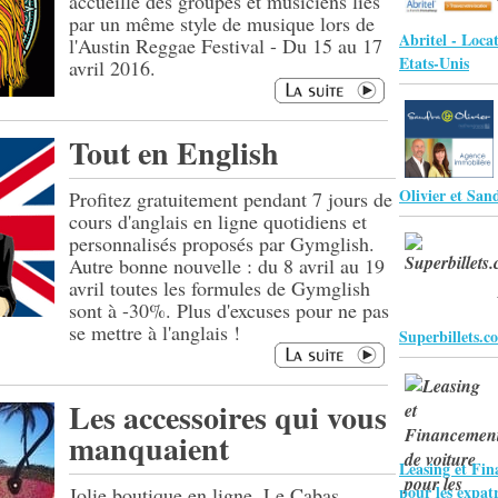
accueille des groupes et musiciens liés
par un même style de musique lors de
Abritel - Loca
l'Austin Reggae Festival - Du 15 au 17
Etats-Unis
avril 2016.
Tout en English
Olivier et San
Profitez gratuitement pendant 7 jours de
cours d'anglais en ligne quotidiens et
personnalisés proposés par Gymglish.
Autre bonne nouvelle : du 8 avril au 19
avril toutes les formules de Gymglish
sont à -30%. Plus d'excuses pour ne pas
se mettre à l'anglais !
Superbillets.c
Les accessoires qui vous
manquaient
Leasing et Fin
pour les expatr
Jolie boutique en ligne, Le Cabas