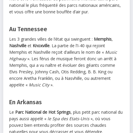
national le plus fréquenté des parcs nationaux américains,
et vous offre une bonne bouffée d’air pur.
Au Tennessee
Les 3 grandes villes de l’état qui swinguent :
Memphis
,
Nashville
et
Knoxville
. La partie de l’I-40 qui rejoint
Memphis et Nashville reçoit d’ailleurs le nom de «
Music
Highway
». Les férus de musique feront donc un arrêt à
Memphis, qui a vu naître et évoluer des géants comme
Elvis Presley, Johnny Cash, Otis Redding, B. B. King ou
encore Aretha Franklin, ou à Nasvhille, ou autrement
appelée «
Music City
».
En Arkansas
Le
Parc National de Hot Springs
, plus petit parc national du
pays aussi appelé «
le Spa des Etats-Unis
», où vous
pouvez bien entendu profiter des sources chaudes
naturelles pour vous décrasser et vous détendre.