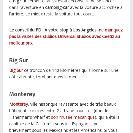
à Big Sur serpente, aussi est-il déconseillé de se lancer
dans l’aventure en
camping-car
avec la voiture accrochée à
l’arrière. Le mieux reste la voiture tout court.
Le conseil du FD
:
A votre stop à Los Angeles,
ne manquez
pas la visites des studios Universal Studios avec Ceetiz au
meilleur prix.
Big Sur
Big Sur
ce tronçon de 140 kilomètres qui sillonne sur une
côte abrupte, tombant dans la mer.
Monterey
Monterey
, ville historique ravissante avec de très beaux
bâtiments coincés entre 2 attrape-touristes (dont le
Fisherman’s Wharf et
son musée mécanique
), qui a été la
capitale de la Californie sous les Espagnols, puis
brièvement sous les Mexicains et les Américains. Si vous