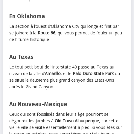
En Oklahoma
La section à l’ouest d’Oklahoma City qui longe et finit par
se joindre à la
Route 66
, qui vous permet de fouler un peu
de bitume historique
Au Texas
Le tout petit bout de l’Interstate 40 passe au Texas au
niveau de la ville d’
Amarillo
, et le
Palo Duro State Park
où
se situe le deuxième plus grand canyon des Etats-Unis
après le Grand Canyon.
Au Nouveau-Mexique
Ceux qui sont fossilisés dans leur siège pourront se
dégourdir les jambes à
Old Town Albuquerque
, car cette
vieille ville se visite essentiellement à pied. Si vous êtes sur
la route en octobre, vous serez témoin du très beau «