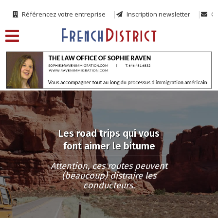
Référencez votre entreprise
Inscription newsletter
Co
Les road trips qui vous
font aimer le bitume
Attention, ces routes peuvent
(beaucoup) distraire les
conducteurs.