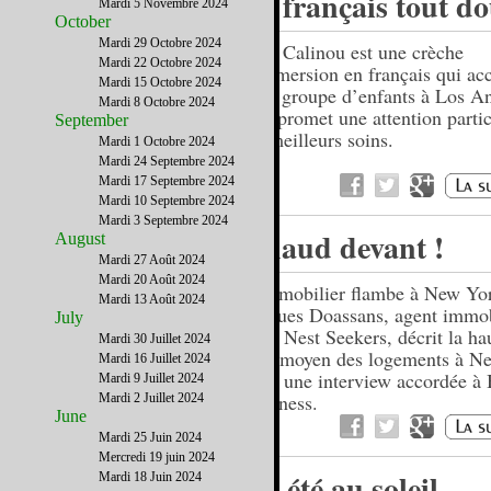
Le français tout d
Mardi 5 Novembre 2024
October
Mardi 29 Octobre 2024
Petit Calinou est une crèche
Mardi 22 Octobre 2024
d'immersion en français qui acc
Mardi 15 Octobre 2024
petit groupe d’enfants à Los An
Mardi 8 Octobre 2024
leur promet une attention partic
September
les meilleurs soins.
Mardi 1 Octobre 2024
Mardi 24 Septembre 2024
Mardi 17 Septembre 2024
Mardi 10 Septembre 2024
Mardi 3 Septembre 2024
Chaud devant !
August
Mardi 27 Août 2024
Mardi 20 Août 2024
L'immobilier flambe à New Y
Mardi 13 Août 2024
Jacques Doassans, agent immob
July
chez Nest Seekers, décrit la ha
Mardi 30 Juillet 2024
prix moyen des logements à N
Mardi 16 Juillet 2024
dans une interview accordée 
Mardi 9 Juillet 2024
Business.
Mardi 2 Juillet 2024
June
Mardi 25 Juin 2024
Mercredi 19 juin 2024
Un été au soleil
Mardi 18 Juin 2024