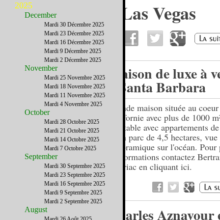
Un week-end à Las Vegas
2025
December
Mardi 30 Décembre 2025
Mardi 23 Décembre 2025
Mardi 16 Décembre 2025
Mardi 9 Décembre 2025
Mardi 2 Décembre 2025
Maison de luxe à v
November
Mardi 25 Novembre 2025
à Santa Barbara
Mardi 18 Novembre 2025
Mardi 11 Novembre 2025
Mardi 4 Novembre 2025
Grande maison située au coeur 
October
Californie avec plus de 1000 m
Mardi 28 Octobre 2025
habitable avec appartements de
Mardi 21 Octobre 2025
et un parc de 4,5 hectares, vue
Mardi 14 Octobre 2025
panoramique sur l'océan. Pour 
Mardi 7 Octobre 2025
d'informations contactez Bertr
September
Gabriac en cliquant ici.
Mardi 30 Septembre 2025
Mardi 23 Septembre 2025
Mardi 16 Septembre 2025
Mardi 9 Septembre 2025
Mardi 2 Septembre 2025
Charles Aznavour 
August
Mardi 26 Août 2025