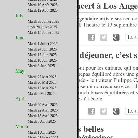
concert à Los Ange
Mardi 19 Août 2025
Mardi 12 Août 2025
July
Le légendaire artiste sera en co
Mardi 29 Juillet 2025
Greek Theatre le 13 septembre
lundi 28 juillet 2025
20h.
Mardi 15 Juillet 2025
June
Mardi 1 Juillet 2025
Mardi 24 Juin 2025
Le déjeuner, c’est 
Mardi 17 Juin 2025
Mardi 10 Juin 2025
Mardi 3 Juin 2025
Surtout pour les enfants, qui o
May
d'un repas équilibré après une 
Mardi 27 Mai 2025
matinée - le traiteur Philippe C
Mardi 20 Mai 2025
propose un nouveau service : il
Mardi 13 Mai 2025
des lunch boxes équilibrées et v
Mardi 6 Mai 2025
livrées à l'école.
April
Mardi 29 Avril 2025
Mardi 22 Avril 2025
Mardi 15 Avril 2025
Mardi 8 Avril 2025
Les belles
March
Mardi 1 Avril 2025
Américaines…