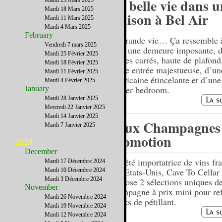
La belle vie dans u
Mardi 25 Mars 2025
Mardi 18 Mars 2025
maison à Bel Air
Mardi 11 Mars 2025
Mardi 4 Mars 2025
February
La grande vie… Ça ressemble 
Vendredi 7 mars 2025
dans une demeure imposante, 
Mardi 25 Février 2025
mètres carrés, haute de plafond
Mardi 18 Février 2025
d’une entrée majestueuse, d’un
Mardi 11 Février 2025
américaine étincelante et d’une
Mardi 4 Février 2025
master bedroom.
January
Mardi 28 Janvier 2025
Mercredi 22 Janvier 2025
Mardi 14 Janvier 2025
Deux Champagnes
Mardi 7 Janvier 2025
promotion
2024
December
Société importatrice de vins fr
Mardi 17 Décembre 2024
aux Etats-Unis, Cave To Cellar
Mardi 10 Décembre 2024
Mardi 3 Décembre 2024
propose 2 sélections uniques d
November
champagne à prix mini pour ref
Mardi 26 Novembre 2024
stocks de pétillant.
Mardi 19 Novembre 2024
Mardi 12 Novembre 2024