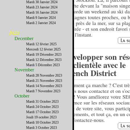
Mardi 30 Janvier 2024
s'arrête devant la "maison singe
Mardi 23 Janvier 2024
s'accorde un weekend au ski da
Mardi 16 Janvier 2024
montagnes toutes proches, ou 
Mardi 9 Janvier 2024
virée près de la mer, sur sa pla
Mardi 2 Janvier 2024
préférée - et son endroit favori 
2023
pour l'instant.
December
Mardi 12 février 2025
Mercredi 12 février 2025
Développer son rés
Mardi 19 Décembre 2023
Mardi 12 Décembre 2023
sa clientèle avec le
Mardi 5 Décembre 2023
French District
November
Mardi 28 Novembre 2023
Mardi 21 Novembre 2023
Comment ça marche ? C'est trè
Mardi 14 Novembre 2023
: vous nous contactez et on s'o
Mardi 7 Novembre 2023
tout ! Vous améliorez votre SE
October
présence sur les réseaux sociau
Mardi 31 Octobre 2023
Mardi 24 Octobre 2023
trafic de votre site, vous partic
Mardi 17 Octobre 2023
événements, et tout ça, en un 
Jeudi 19 octobre 2023
fil. Contactez-nous.
Mardi 10 Octobre 2023
Mardi 3 Octobre 2023