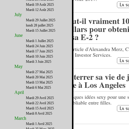
Mardi 19 Août 2025
Mardi 12 Août 2025
July
Faut-il vraiment 1
Mardi 29 Juillet 2025
dollars pour obten
lundi 28 juillet 2025
Mardi 15 Juillet 2025
Visa E-2 ?
June
Mardi 1 Juillet 2025
Mardi 24 Juin 2025
Un article d'Alexandra Merz, 
Mardi 17 Juin 2025
L&F Investor Services.
Mardi 10 Juin 2025
Mardi 3 Juin 2025
May
Mardi 27 Mai 2025
Enterrer sa vie de 
Mardi 20 Mai 2025
fille à Los Angeles
Mardi 13 Mai 2025
Mardi 6 Mai 2025
April
Quelques idées sexy pour une s
Mardi 29 Avril 2025
inoubliable entre filles.
Mardi 22 Avril 2025
Mardi 15 Avril 2025
Mardi 8 Avril 2025
March
Mardi 1 Avril 2025