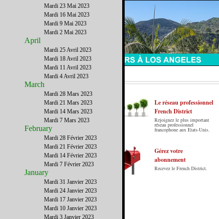
Mardi 23 Mai 2023
Mardi 16 Mai 2023
Mardi 9 Mai 2023
Mardi 2 Mai 2023
April
Mardi 25 Avril 2023
Mardi 18 Avril 2023
Mardi 11 Avril 2023
Mardi 4 Avril 2023
March
Mardi 28 Mars 2023
Le réseau professionnel
Mardi 21 Mars 2023
French District
Mardi 14 Mars 2023
Rejoignez le plus important
Mardi 7 Mars 2023
Le French District est le premier guide sur
réseau professionnel
February
francophone aux Etats-Unis.
internet en Français sur les Etats-Unis.
Mardi 28 Février 2023
Notre principe : Le meilleur des Etats-Unis
Mardi 21 Février 2023
par ceux qui y vivent.
Gérez votre
Mardi 14 Février 2023
abonnement
Mardi 7 Février 2023
Recevez le French District.
January
Mardi 31 Janvier 2023
Mardi 24 Janvier 2023
Mardi 17 Janvier 2023
Mardi 10 Janvier 2023
Mardi 3 Janvier 2023