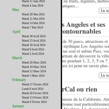
sur 7 en fruits, légumes, herbes
Mardi 11 Juin 2024
aromatiques...
Mardi 4 Juin 2024
May
Mardi 28 Mai 2024
Mardi 21 Mai 2024
Los Angeles et ses
Mardi 14 Mai 2024
Mardi 7 Mai 2024
incontournables
April
Mardi 30 Avril 2024
Plus de 30 parcs, attractions e
Mardi 23 Avril 2024
de la mythique Los Angeles son
Mardi 16 Avril 2024
Mardi 9 Avril 2024
dans un seul et même Pass, vo
Mardi 2 Avril 2024
permettant de découvrir la ville
March
rythme pendant 1, 2, 3, 5 ou 7 
Mardi 26 Mars 2024
Cliquez ici pour en savoir plus.
Mardi 19 Mars 2024
Mardi 12 Mars 2024
Mardi 5 Mars 2024
February
Mardi 27 Février 2024
NorCal ou rien
Lundi 8 avril 2024
Mardi 20 Février 2024
Mardi 13 Février 2024
Amoureux de la Californie, Al
Mardi 6 Février 2024
affectionne tout particulièremen
January
ville, Stockton. Là, il parcourt 