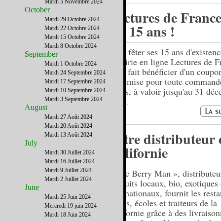
Mardi 5 Novembre 2024
October
Lectures de France
Mardi 29 Octobre 2024
ses 15 ans !
Mardi 22 Octobre 2024
Mardi 15 Octobre 2024
Mardi 8 Octobre 2024
Pour fêter ses 15 ans d'existenc
September
librairie en ligne Lectures de 
Mardi 1 Octobre 2024
vous fait bénéficier d'un coup
Mardi 24 Septembre 2024
de remise pour toute command
Mardi 17 Septembre 2024
livres, à valoir jusqu'au 31 dé
Mardi 10 Septembre 2024
2017.
Mardi 3 Septembre 2024
August
Mardi 27 Août 2024
Mardi 20 Août 2024
Votre distributeur 
Mardi 13 Août 2024
July
Californie
Mardi 30 Juillet 2024
Mardi 16 Juillet 2024
Mardi 9 Juillet 2024
« The Berry Man », distributeu
Mardi 2 Juillet 2024
produits locaux, bio, exotiques 
June
internationaux, fournit les resta
Mardi 25 Juin 2024
hôtels, écoles et traiteurs de la
Mercredi 19 juin 2024
Californie grâce à des livraison
Mardi 18 Juin 2024