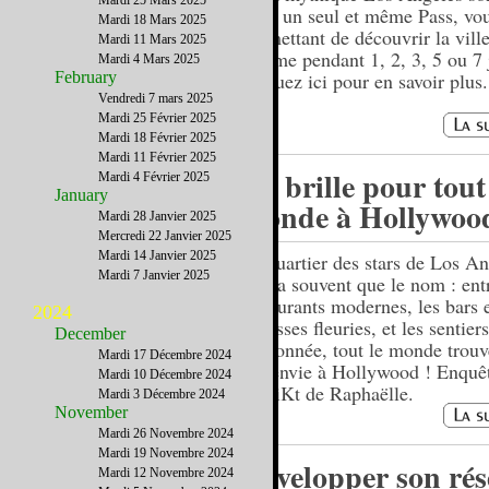
Mardi 25 Mars 2025
dans un seul et même Pass, vo
Mardi 18 Mars 2025
permettant de découvrir la ville
Mardi 11 Mars 2025
rythme pendant 1, 2, 3, 5 ou 7 
Mardi 4 Mars 2025
February
Cliquez ici pour en savoir plus.
Vendredi 7 mars 2025
Mardi 25 Février 2025
Mardi 18 Février 2025
Mardi 11 Février 2025
Ça brille pour tout
Mardi 4 Février 2025
January
monde à Hollywoo
Mardi 28 Janvier 2025
Mercredi 22 Janvier 2025
Mardi 14 Janvier 2025
Le quartier des stars de Los A
Mardi 7 Janvier 2025
n'en a souvent que le nom : ent
restaurants modernes, les bars e
2024
terrasses fleuries, et les sentier
December
randonnée, tout le monde trouv
Mardi 17 Décembre 2024
il a envie à Hollywood ! Enquê
Mardi 10 Décembre 2024
distriKt de Raphaëlle.
Mardi 3 Décembre 2024
November
Mardi 26 Novembre 2024
Mardi 19 Novembre 2024
Développer son ré
Mardi 12 Novembre 2024