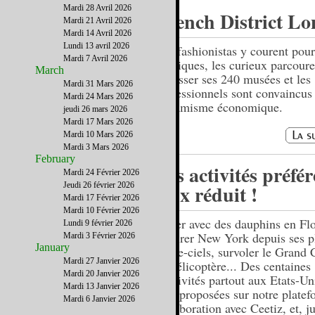
Mardi 28 Avril 2026
French District Lo
Mardi 21 Avril 2026
Mardi 14 Avril 2026
Lundi 13 avril 2026
Les fashionistas y courent pour 
Mardi 7 Avril 2026
boutiques, les curieux parcoure
March
se lasser ses 240 musées et les
Mardi 31 Mars 2026
professionnels sont convaincus
Mardi 24 Mars 2026
dynamisme économique.
jeudi 26 mars 2026
Mardi 17 Mars 2026
Mardi 10 Mars 2026
Mardi 3 Mars 2026
February
Vos activités préfér
Mardi 24 Février 2026
Jeudi 26 février 2026
prix réduit !
Mardi 17 Février 2026
Mardi 10 Février 2026
Nager avec des dauphins en Flo
Lundi 9 février 2026
admirer New York depuis ses p
Mardi 3 Février 2026
January
gratte-ciels, survoler le Grand
Mardi 27 Janvier 2026
en hélicoptère... Des centaines
Mardi 20 Janvier 2026
d'activités partout aux Etats-Un
Mardi 13 Janvier 2026
sont proposées sur notre plate
Mardi 6 Janvier 2026
collaboration avec Ceetiz, et, j