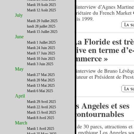
Mardi 19 Août 2025
Une interview d’Agnes Martine
Mardi 12 Août 2025
propriétaire du French Market
July
depuis 1999.
Mardi 29 Juillet 2025
lundi 28 juillet 2025
Mardi 15 Juillet 2025
June
« La Floride est trè
Mardi 1 Juillet 2025
active en terme d’e
Mardi 24 Juin 2025
Mardi 17 Juin 2025
commerce »
Mardi 10 Juin 2025
Mardi 3 Juin 2025
May
Une interview de Bruno Lévêq
Mardi 27 Mai 2025
Fondateur et Président de Pres
Mardi 20 Mai 2025
Mardi 13 Mai 2025
Mardi 6 Mai 2025
April
Los Angeles et ses
Mardi 29 Avril 2025
Mardi 22 Avril 2025
incontournables
Mardi 15 Avril 2025
Mardi 8 Avril 2025
March
Plus de 30 parcs, attractions e
Mardi 1 Avril 2025
de la mythique Los Angeles son