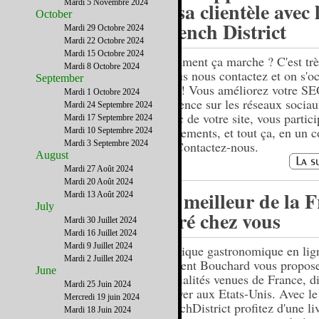
Mardi 5 Novembre 2024
et sa clientèle avec 
October
French District
Mardi 29 Octobre 2024
Mardi 22 Octobre 2024
Mardi 15 Octobre 2024
Comment ça marche ? C'est trè
Mardi 8 Octobre 2024
: vous nous contactez et on s'o
September
tout ! Vous améliorez votre SE
Mardi 1 Octobre 2024
présence sur les réseaux sociau
Mardi 24 Septembre 2024
trafic de votre site, vous partic
Mardi 17 Septembre 2024
événements, et tout ça, en un 
Mardi 10 Septembre 2024
Mardi 3 Septembre 2024
fil. Contactez-nous.
August
Mardi 27 Août 2024
Mardi 20 Août 2024
Le meilleur de la 
Mardi 13 Août 2024
July
livré chez vous
Mardi 30 Juillet 2024
Mardi 16 Juillet 2024
Mardi 9 Juillet 2024
Boutique gastronomique en lig
Mardi 2 Juillet 2024
Laurent Bouchard vous propos
June
spécialités venues de France, dif
Mardi 25 Juin 2024
trouver aux Etats-Unis. Avec l
Mercredi 19 juin 2024
FrenchDistrict profitez d'une li
Mardi 18 Juin 2024