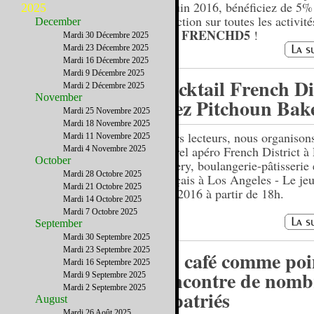
30 juin 2016, bénéficiez de 5%
2025
réduction sur toutes les activité
December
FRENCHD5
code
!
Mardi 30 Décembre 2025
Mardi 23 Décembre 2025
Mardi 16 Décembre 2025
Mardi 9 Décembre 2025
Cocktail French Di
Mardi 2 Décembre 2025
November
chez Pitchoun Bak
Mardi 25 Novembre 2025
Mardi 18 Novembre 2025
Chers lecteurs, nous organison
Mardi 11 Novembre 2025
nouvel apéro French District à
Mardi 4 Novembre 2025
October
Bakery, boulangerie-pâtisserie 
Mardi 28 Octobre 2025
français à Los Angeles - Le je
Mardi 21 Octobre 2025
mai 2016 à partir de 18h.
Mardi 14 Octobre 2025
Mardi 7 Octobre 2025
September
Mardi 30 Septembre 2025
Mardi 23 Septembre 2025
Un café comme poi
Mardi 16 Septembre 2025
rencontre de nomb
Mardi 9 Septembre 2025
Mardi 2 Septembre 2025
expatriés
August
Mardi 26 Août 2025