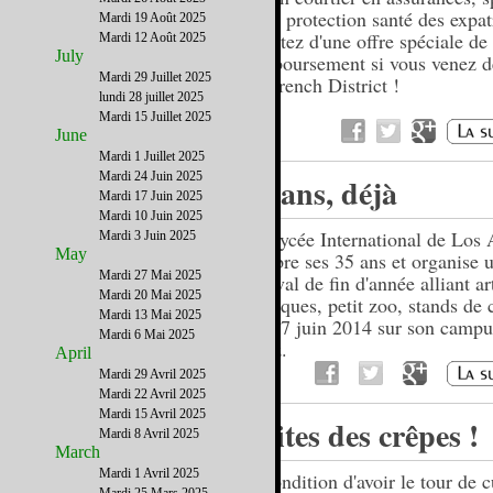
de la protection santé des expat
Mardi 19 Août 2025
Profitez d'une offre spéciale de
Mardi 12 Août 2025
July
remboursement si vous venez de
Mardi 29 Juillet 2025
du French District !
lundi 28 juillet 2025
Mardi 15 Juillet 2025
June
Mardi 1 Juillet 2025
Mardi 24 Juin 2025
35 ans, déjà
Mardi 17 Juin 2025
Mardi 10 Juin 2025
Le Lycée International de Los 
Mardi 3 Juin 2025
May
célèbre ses 35 ans et organise u
Mardi 27 Mai 2025
festival de fin d'année alliant ar
Mardi 20 Mai 2025
musiques, petit zoo, stands de
Mardi 13 Mai 2025
- Le 7 juin 2014 sur son camp
Mardi 6 Mai 2025
Feliz.
April
Mardi 29 Avril 2025
Mardi 22 Avril 2025
Mardi 15 Avril 2025
Faites des crêpes !
Mardi 8 Avril 2025
March
Mardi 1 Avril 2025
A condition d'avoir le tour de cu