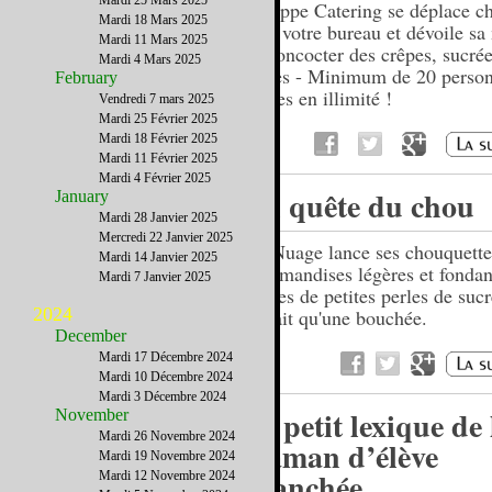
Mardi 25 Mars 2025
Philippe Catering se déplace c
Mardi 18 Mars 2025
ou à votre bureau et dévoile sa
Mardi 11 Mars 2025
de concocter des crêpes, sucré
Mardi 4 Mars 2025
salées - Minimum de 20 person
February
crêpes en illimité !
Vendredi 7 mars 2025
Mardi 25 Février 2025
Mardi 18 Février 2025
Mardi 11 Février 2025
Mardi 4 Février 2025
En quête du chou
January
Mardi 28 Janvier 2025
Mercredi 22 Janvier 2025
Bo Nuage lance ses chouquette
Mardi 14 Janvier 2025
gourmandises légères et fondan
Mardi 7 Janvier 2025
ornées de petites perles de suc
2024
ne fait qu'une bouchée.
December
Mardi 17 Décembre 2024
Mardi 10 Décembre 2024
Mardi 3 Décembre 2024
Le petit lexique de 
November
Mardi 26 Novembre 2024
maman d’élève
Mardi 19 Novembre 2024
branchée
Mardi 12 Novembre 2024