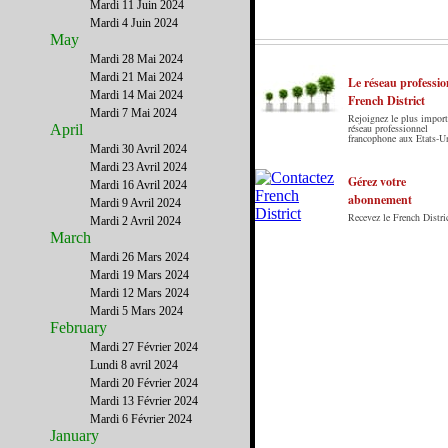
Mardi 11 Juin 2024
Mardi 4 Juin 2024
May
Mardi 28 Mai 2024
Mardi 21 Mai 2024
Le réseau professio
Mardi 14 Mai 2024
French District
Mardi 7 Mai 2024
Rejoignez le plus import
Le French District est le premier guide sur
April
réseau professionnel
francophone aux Etats-U
internet en Français sur les Etats-Unis. Notre
Mardi 30 Avril 2024
principe : Le meilleur des Etats-Unis par ceux qui
Mardi 23 Avril 2024
y vivent.
Gérez votre
Mardi 16 Avril 2024
abonnement
Mardi 9 Avril 2024
Recevez le French Distric
Mardi 2 Avril 2024
March
Mardi 26 Mars 2024
Mardi 19 Mars 2024
Mardi 12 Mars 2024
Mardi 5 Mars 2024
February
Mardi 27 Février 2024
Lundi 8 avril 2024
Mardi 20 Février 2024
Mardi 13 Février 2024
Mardi 6 Février 2024
January