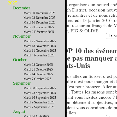
2025
Nous organisons un nouvel apé
December
French District, occasion nouve
Mardi 30 Décembre 2025
nous rencontrer et de nous retr
Mardi 23 Décembre 2025
Le mercredi 13 janvier 2016, d
Mardi 16 Décembre 2025
20h au restaurant français de 
Mardi 9 Décembre 2025
Place, FIG & OLIVE.
Mardi 2 Décembre 2025
November
Mardi 25 Novembre 2025
Mardi 18 Novembre 2025
TOP 10 des événe
Mardi 11 Novembre 2025
à ne pas manquer 
Mardi 4 Novembre 2025
October
Etats-Unis
Mardi 28 Octobre 2025
Mardi 21 Octobre 2025
Mardi 14 Octobre 2025
Si vous allez en Suisse, c’est p
Mardi 7 Octobre 2025
en Italie c’est pour manger et d
September
îles c’est pour bronzer. Aller a
Mardi 30 Septembre 2025
Unis... Toutes les raisons sont 
Mardi 23 Septembre 2025
pourtant vous hésitez encore ? 
Mardi 16 Septembre 2025
10 complètement subjectives, m
Mardi 9 Septembre 2025
devraient vous convaincre de p
Mardi 2 Septembre 2025
August
vos billets.
Mardi 26 Août 2025