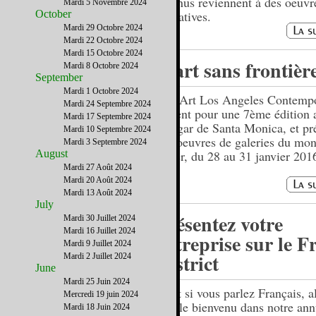
revenus reviennent à des oeuvr
Mardi 5 Novembre 2024
October
caritatives.
Mardi 29 Octobre 2024
Mardi 22 Octobre 2024
Mardi 15 Octobre 2024
L’art sans frontièr
Mardi 8 Octobre 2024
September
Mardi 1 Octobre 2024
The Art Los Angeles Contemp
Mardi 24 Septembre 2024
revient pour une 7ème édition 
Mardi 17 Septembre 2024
Hangar de Santa Monica, et pr
Mardi 10 Septembre 2024
des oeuvres de galeries du mo
Mardi 3 Septembre 2024
August
entier, du 28 au 31 janvier 201
Mardi 27 Août 2024
Mardi 20 Août 2024
Mardi 13 Août 2024
July
Présentez votre
Mardi 30 Juillet 2024
Mardi 16 Juillet 2024
entreprise sur le F
Mardi 9 Juillet 2024
District
Mardi 2 Juillet 2024
June
Mardi 25 Juin 2024
….et si vous parlez Français, a
Mercredi 19 juin 2024
êtes le bienvenu dans notre ann
Mardi 18 Juin 2024