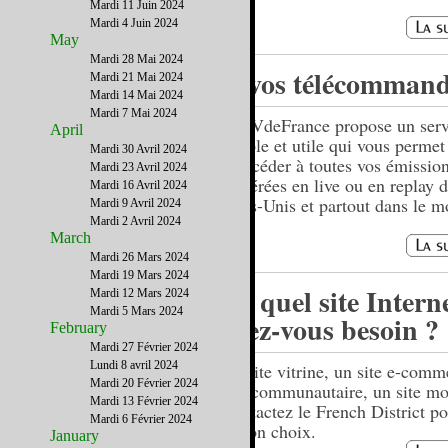
Mardi 11 Juin 2024
Mardi 4 Juin 2024
May
Mardi 28 Mai 2024
A vos télécommand
Mardi 21 Mai 2024
Mardi 14 Mai 2024
Mardi 7 Mai 2024
LaTVdeFrance propose un serv
April
simple et utile qui vous permet
Mardi 30 Avril 2024
d’accéder à toutes vos émissio
Mardi 23 Avril 2024
préférées en live ou en replay d
Mardi 16 Avril 2024
Etats-Unis et partout dans le 
Mardi 9 Avril 2024
Mardi 2 Avril 2024
March
Mardi 26 Mars 2024
Mardi 19 Mars 2024
De quel site Intern
Mardi 12 Mars 2024
Mardi 5 Mars 2024
avez-vous besoin ?
February
Mardi 27 Février 2024
Lundi 8 avril 2024
Un site vitrine, un site e-comm
Mardi 20 Février 2024
site communautaire, un site mo
Mardi 13 Février 2024
Contactez le French District po
Mardi 6 Février 2024
le bon choix.
January