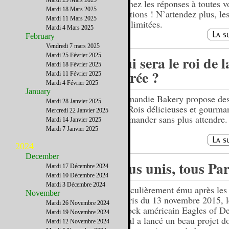
Mardi 25 Mars 2025
obtenez les réponses à toutes v
Mardi 18 Mars 2025
questions ! N’attendez plus, le
Mardi 11 Mars 2025
sont limitées.
Mardi 4 Mars 2025
February
Vendredi 7 mars 2025
Mardi 25 Février 2025
Qui sera le roi de l
Mardi 18 Février 2025
soirée ?
Mardi 11 Février 2025
Mardi 4 Février 2025
January
Normandie Bakery propose des 
Mardi 28 Janvier 2025
des Rois délicieuses et gourma
Mercredi 22 Janvier 2025
commander sans plus attendre.
Mardi 14 Janvier 2025
Mardi 7 Janvier 2025
2024
December
Tous unis, tous Par
Mardi 17 Décembre 2024
Mardi 10 Décembre 2024
Mardi 3 Décembre 2024
Particulièrement ému après les 
November
à Paris du 13 novembre 2015, 
Mardi 26 Novembre 2024
de rock américain Eagles of D
Mardi 19 Novembre 2024
Metal a lancé un beau projet do
Mardi 12 Novembre 2024