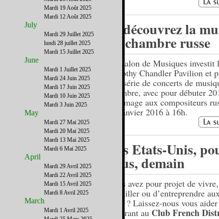
Mardi 19 Août 2025
Mardi 12 Août 2025
Redécouvrez la mu
July
Mardi 29 Juillet 2025
de chambre russe
lundi 28 juillet 2025
Mardi 15 Juillet 2025
June
Le Salon de Musiques investit 
Mardi 1 Juillet 2025
Dorothy Chandler Pavilion et 
Mardi 24 Juin 2025
une série de concerts de musiq
Mardi 17 Juin 2025
chambre, avec pour débuter 20
Mardi 10 Juin 2025
hommage aux compositeurs rus
Mardi 3 Juin 2025
10 janvier 2016 à 16h.
May
Mardi 27 Mai 2025
Mardi 20 Mai 2025
Mardi 13 Mai 2025
Les Etats-Unis, po
Mardi 6 Mai 2025
April
vous, demain
Mardi 29 Avril 2025
Mardi 22 Avril 2025
Vous avez pour projet de vivre,
Mardi 15 Avril 2025
travailler ou d’entreprendre aux
Mardi 8 Avril 2025
March
Unis ? Laissez-nous vous aider
Club French Distr
Mardi 1 Avril 2025
adhérant au