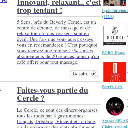
Innovant, relaxant.. c'est
trop tentant !
Lycée Internat
(LILA)
5 Sens, près du Beverly Center, est un
centre de détente, de massage et de
relaxation où tous vos sens sont en
éveil. Une fois que vous aurez essayé,
vous en redemanderez ! C'est pourquoi
vous recevez une remise 15% sur les
BOBO House
abonnements de 20 séances, ainsi qu'un
café offert pour tout massage.
Berri's Café
Faites-vous partie du
Cercle ?
Le Cercle, ce sont des dîners organisés
tous les mois par 3 gastronomes
français, Frédéric, Vincent et Jordane,
Agence SPLA
où ils proposent des plats absolument
Claire Arnaud