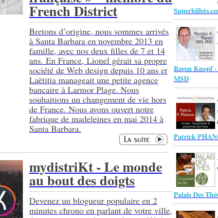
French District
Superbillets.c
Bretons d’origine, nous sommes arrivés
à Santa Barbara en novembre 2013 en
famille, avec nos deux filles de 7 et 14
ans. En France, Lionel gérait sa propre
Ravon Knopf -
société de Web design depuis 10 ans et
MSD
Laëtitia manageait une petite agence
bancaire à Larmor Plage. Nous
souhaitions un changement de vie hors
de France. Nous avons ouvert notre
fabrique de madeleines en mai 2014 à
Santa Barbara.
Patrick PHA
mydistriKt - Le monde
au bout des doigts
Palais Des Thé
Devenez un blogueur populaire en 2
minutes chrono en parlant de votre ville,