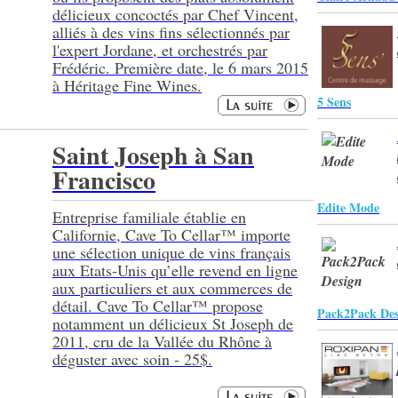
délicieux concoctés par Chef Vincent,
alliés à des vins fins sélectionnés par
l'expert Jordane, et orchestrés par
Frédéric. Première date, le 6 mars 2015
à Héritage Fine Wines.
5 Sens
Saint Joseph à San
Francisco
Edite Mode
Entreprise familiale établie en
Californie, Cave To Cellar™ importe
une sélection unique de vins français
aux Etats-Unis qu’elle revend en ligne
aux particuliers et aux commerces de
détail. Cave To Cellar™ propose
Pack2Pack Des
notamment un délicieux St Joseph de
2011, cru de la Vallée du Rhône à
déguster avec soin - 25$.