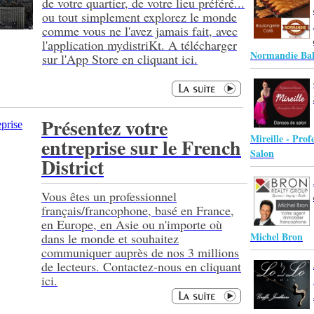
de votre quartier, de votre lieu préféré...
ou tout simplement explorez le monde
comme vous ne l'avez jamais fait, avec
l'application mydistriKt. A télécharger
Normandie Ba
sur l'App Store en cliquant ici.
Présentez votre
Mireille - Prof
entreprise sur le French
Salon
District
Vous êtes un professionnel
français/francophone, basé en France,
en Europe, en Asie ou n'importe où
Michel Bron
dans le monde et souhaitez
communiquer auprès de nos 3 millions
de lecteurs. Contactez-nous en cliquant
ici.