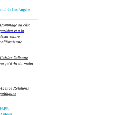
ional de Los Angeles
Hommage au chic
parisien et à la
désinvolture
californienne
Cuisine italienne
jusqu’à 4h du matin
Agence Relations
publiques
SH.PR
 Aubour