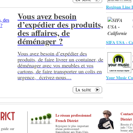
Roxipan Line 
Vous avez besoin
d’expédier des produits,
des affaires, de
déménager ?
SIFA USA - Ca
Vous avez besoin d’expédier des
produits, de faire livrer un container, de
déménager avec vos meubles et vos
cartons, de faire transporter un colis en
urgence, écrivez-nous…
Your Music C
Contact
Le réseau professionnel
District
French District
Besoin d’
Rejoignez le plus important
info ? Un
r guide sur
réseau professionnel
bonne adr
francophone aux Etats-Unis.