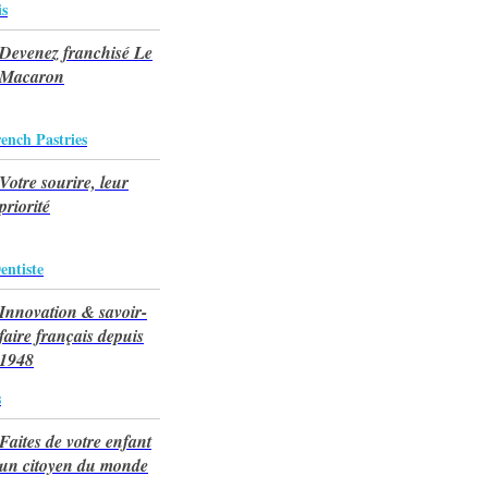
is
Devenez franchisé Le
Macaron
ench Pastries
Votre sourire, leur
priorité
entiste
Innovation & savoir-
faire français depuis
1948
s
Faites de votre enfant
un citoyen du monde