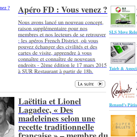
Apéro FD : Vous venez ?
Nous avons lancé un nouveau concept,
raison supplémentaire pour nos
SLS Move Relo
membres et nos lecteurs de se retrouver
: les apéros French District, où vous
pouvez échanger des civilités et des
cartes de visite, apprendre à vous
connaître et connaître de nouveaux
endroits - 2ème édition le 17 mars 2015
Taieb & Associ
à SUR Restaurant à partir de 18h.
Laëtitia et Lionel
Renaud's Pâtis
Lagadec, « Des
madeleines selon une
recette traditionnelle
française » – membre du