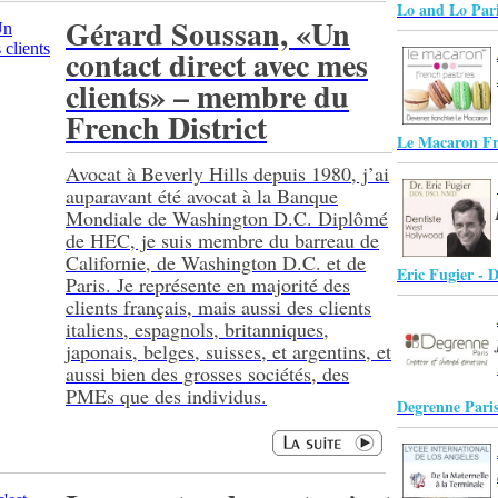
Lo and Lo Par
Gérard Soussan, «Un
contact direct avec mes
clients» – membre du
French District
Le Macaron Fr
Avocat à Beverly Hills depuis 1980, j’ai
auparavant été avocat à la Banque
Mondiale de Washington D.C. Diplômé
de HEC, je suis membre du barreau de
Californie, de Washington D.C. et de
Eric Fugier - D
Paris. Je représente en majorité des
clients français, mais aussi des clients
italiens, espagnols, britanniques,
japonais, belges, suisses, et argentins, et
aussi bien des grosses sociétés, des
PMEs que des individus.
Degrenne Pari