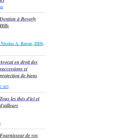
ici
om
Dentiste à Beverly
Hills
 Nicolas A. Ravon, DDS,
Avocat en droit des
successions et
protection de biens
NCAO
Tous les thés d'ici et
d'ailleurs
s
Fournisseur de vos