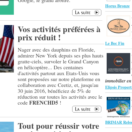
Google, le grand arbitre.
Horus Bronze
Vos activités préférées à
prix réduit !
Le Bec Fin
Nager avec des dauphins en Floride,
admirer New York depuis ses plus hauts
gratte-ciels, survoler le Grand Canyon
en hélicoptère... Des centaines
d'activités partout aux Etats-Unis vous
sont proposées sur notre plateforme en
immobilier en
collaboration avec Ceetiz, et, jusqu'au
Elipsis Propert
30 juin 2016, bénéficiez de 5% de
réduction sur toutes les activités avec le
FRENCHD5
code
!
BRIMAR Reloc
Tout pour réussir votre