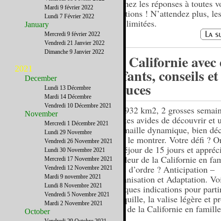
obtenez les réponses à toutes v
Mardi 9 février 2022
questions ! N’attendez plus, le
Lundi 7 Février 2022
sont limitées.
January
Mercredi 9 février 2022
Vendredi 21 Janvier 2022
Dimanche 9 Janvier 2022
La Californie avec
2021
enfants, conseils et
December
astuces
Lundi 13 Décembre
Mardi 14 Décembre
Vendredi 10 Décembre 2021
423,932 km2, 2 grosses semain
November
adultes avides de découvrir et 
Mercredi 1 Décembre 2021
marmaille dynamique, bien déc
Lundi 29 Novembre
vous le montrer. Votre défi ? O
Vendredi 26 Novembre 2021
un séjour de 15 jours et appréci
Lundi 30 Novembre 2021
meilleur de la Californie en fa
Mercredi 17 Novembre 2021
mots d’ordre ? Anticipation –
Vendredi 12 Novembre 2021
Mardi 9 novembre 2021
Organisation et Adaptation. Vo
Lundi 8 Novembre 2021
quelques indications pour partir
Vendredi 5 Novembre 2021
tranquille, la valise légère et pr
Mardi 2 Novembre 2021
fond de la Californie en famille
October