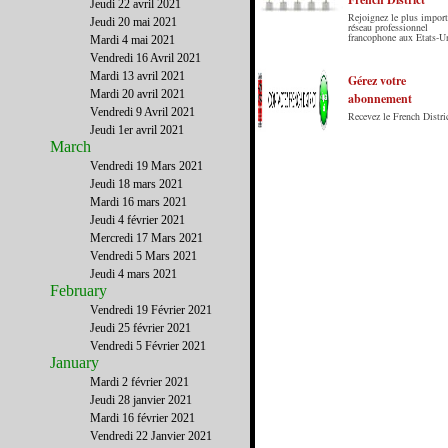
Jeudi 22 avril 2021
Rejoignez le plus import
Jeudi 20 mai 2021
Le French District est le premier guide sur
réseau professionnel
francophone aux Etats-U
Mardi 4 mai 2021
internet en Français sur les Etats-Unis. Notre
Vendredi 16 Avril 2021
principe : Le meilleur des Etats-Unis par ceux qui
Mardi 13 avril 2021
y vivent.
Gérez votre
Mardi 20 avril 2021
abonnement
Vendredi 9 Avril 2021
Recevez le French Distric
Jeudi 1er avril 2021
March
Vendredi 19 Mars 2021
Jeudi 18 mars 2021
Mardi 16 mars 2021
Jeudi 4 février 2021
Mercredi 17 Mars 2021
Vendredi 5 Mars 2021
Jeudi 4 mars 2021
February
Vendredi 19 Février 2021
Jeudi 25 février 2021
Vendredi 5 Février 2021
January
Mardi 2 février 2021
Jeudi 28 janvier 2021
Mardi 16 février 2021
Vendredi 22 Janvier 2021