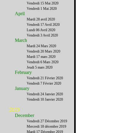
Vendredi 15 Mai 2020
Vendredi 1 Mai 2020
April
Mardi 28 avril 2020
Vendredi 17 Avril 2020
Lundi 06 Avril 2020
Vendredi 3 Avril 2020
March
Mardi 24 Mars 2020
Vendredi 20 Mars 2020
Mardi 17 mars 2020
Vendredi 6 Mars 2020
Jeudi 5 mars 2020
February
Vendredi 21 Février 2020
Vendredi 7 Février 2020
January
Vendredi 24 Janvier 2020
Vendredi 10 Janvier 2020
2019
December
Vendredi 27 Décembre 2019
Mercredi 18 décembre 2019
Mardi 17 Décembre 2019