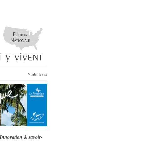
Visiter le site
Innovation & savoir-