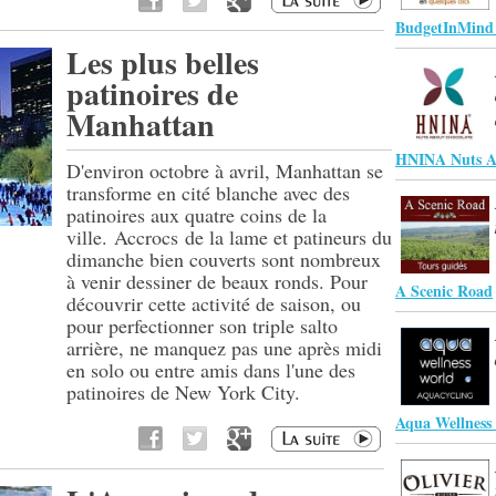
BudgetInMind 
Les plus belles
patinoires de
Manhattan
HNINA Nuts A
D'environ octobre à avril, Manhattan se
transforme en cité blanche avec des
patinoires aux quatre coins de la
ville. Accrocs de la lame et patineurs du
dimanche bien couverts sont nombreux
à venir dessiner de beaux ronds. Pour
A Scenic Road
découvrir cette activité de saison, ou
pour perfectionner son triple salto
arrière, ne manquez pas une après midi
en solo ou entre amis dans l'une des
patinoires de New York City.
Aqua Wellness