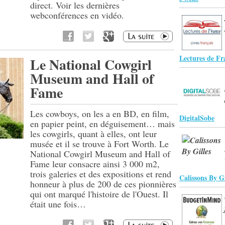
direct. Voir les dernières
webconférences en vidéo.
Lectures de Fr
Le National Cowgirl
Museum and Hall of
Fame
Les cowboys, on les a en BD, en film,
DigitalSobe
en papier peint, en déguisement… mais
les cowgirls, quant à elles, ont leur
musée et il se trouve à Fort Worth. Le
National Cowgirl Museum and Hall of
Fame leur consacre ainsi 3 000 m2,
trois galeries et des expositions et rend
Calissons By Gi
honneur à plus de 200 de ces pionnières
qui ont marqué l'histoire de l'Ouest. Il
était une fois…