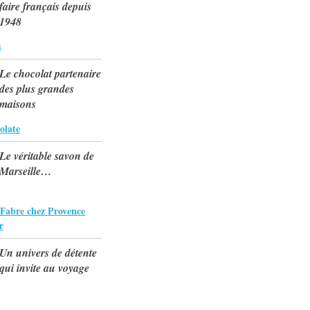
faire français depuis
1948
s
Le chocolat partenaire
des plus grandes
maisons
olate
Le véritable savon de
Marseille…
Fabre chez Provence
r
Un univers de détente
qui invite au voyage