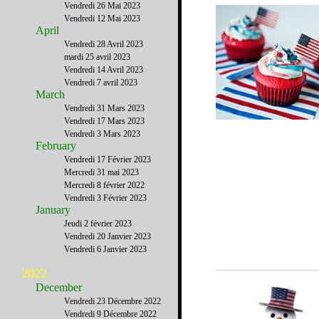
Vendredi 26 Mai 2023
Vendredi 12 Mai 2023
April
Vendredi 28 Avril 2023
mardi 25 avril 2023
Vendredi 14 Avril 2023
Vendredi 7 avril 2023
March
Vendredi 31 Mars 2023
Vendredi 17 Mars 2023
Vendredi 3 Mars 2023
February
Vendredi 17 Février 2023
Mercredi 31 mai 2023
Mercredi 8 février 2022
Vendredi 3 Février 2023
January
Jeudi 2 février 2023
Vendredi 20 Janvier 2023
Vendredi 6 Janvier 2023
2022
December
Vendredi 23 Décembre 2022
Vendredi 9 Décembre 2022