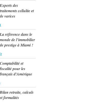
Experts des
traitements cellulite et
de varices
t
La référence dans le
monde de l’immobilier
de prestige à Miami !
fr
Comptabilité et
fiscalité pour les
français d'Amérique
s
Bilan retraite, calculs
et formalités