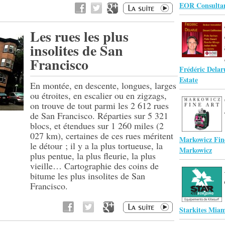
EOR Consulta
Les rues les plus
insolites de San
Francisco
Frédéric Dela
Estate
En montée, en descente, longues, larges
ou étroites, en escalier ou en zigzags,
on trouve de tout parmi les 2 612 rues
de San Francisco. Réparties sur 5 321
blocs, et étendues sur 1 260 miles (2
027 km), certaines de ces rues méritent
Markowicz Fin
le détour ; il y a la plus tortueuse, la
Markowicz
plus pentue, la plus fleurie, la plus
vieille… Cartographie des coins de
bitume les plus insolites de San
Francisco.
Starkites Mia