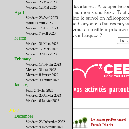
Vendredi 26 Mai 2023
Spectaculaire... A couper le sou
Vendredi 12 Mai 2023
faire au moins une fois... Tout 
April
qualifie le survol en hélicoptèr
Vendredi 28 Avril 2023
Grand Canyon et d'autres pays
mardi 25 avril 2023
l'Arizona au meilleur prix avec
Vendredi 14 Avril 2023
Vendredi 7 avril 2023
Vous embarquez ?
March
Vendredi 31 Mars 2023
Vendredi 17 Mars 2023
Vendredi 3 Mars 2023
February
Vendredi 17 Février 2023
Mercredi 31 mai 2023
Mercredi 8 février 2022
Vendredi 3 Février 2023
January
Jeudi 2 février 2023
Vendredi 20 Janvier 2023
Vendredi 6 Janvier 2023
2022
December
Le réseau professionnel
Vendredi 23 Décembre 2022
French District
Vendredi 9 Décembre 2022