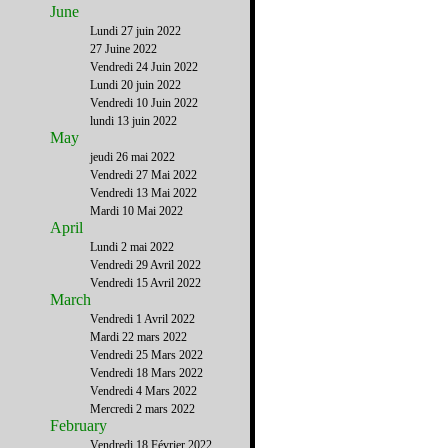
June
Lundi 27 juin 2022
27 Juine 2022
Vendredi 24 Juin 2022
Lundi 20 juin 2022
Vendredi 10 Juin 2022
lundi 13 juin 2022
May
jeudi 26 mai 2022
Vendredi 27 Mai 2022
Vendredi 13 Mai 2022
Mardi 10 Mai 2022
April
Lundi 2 mai 2022
Vendredi 29 Avril 2022
Vendredi 15 Avril 2022
March
Vendredi 1 Avril 2022
Mardi 22 mars 2022
Vendredi 25 Mars 2022
Vendredi 18 Mars 2022
Vendredi 4 Mars 2022
Mercredi 2 mars 2022
February
Vendredi 18 Février 2022