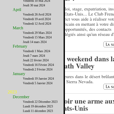
Vendredi 10 Mai 2024
Jeudi 30 mai 2024
Emploi, stage, expatriation, ins
April
aux Etats-Unis... Le Club Fren
Vendredi 26 Avril 2024
District vous aide à réaliser vot
Vendredi 19 avril 2024
américain en mettant à votre di
Vendredi 12 Avril 2024
March
des opportunités, des contacts
Vendredi 29 Mars 2024
privilégiés ainsi qu'un réseau d
Vendredi 15 Mars 2024
Jeudi 14 mars 2024
February
Vendredi 1 Mars 2024
Un weekend dans l
Jeudi 7 mars 2024
Jeudi 22 février 2024
Death Valley
Vendredi 16 Février 2024
Vendredi 2 Février 2024
January
48 heures dans le désert brûlant 
Vendredi 19 Janvier 2024
de la Sierra Nevada.
Vendredi 5 Janvier 2024
2023
December
Avoir une arme au
Vendredi 22 Décembre 2023
Etats-Unis
Lundi 19 décembre 2023
Lundi 11 décembre 2023