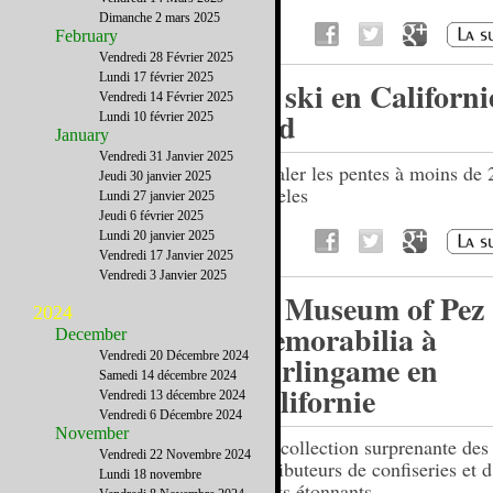
Dimanche 2 mars 2025
February
Vendredi 28 Février 2025
Lundi 17 février 2025
Le ski en Californi
Vendredi 14 Février 2025
Sud
Lundi 10 février 2025
January
Vendredi 31 Janvier 2025
Dévaler les pentes à moins de 
Jeudi 30 janvier 2025
Angeles
Lundi 27 janvier 2025
Jeudi 6 février 2025
Lundi 20 janvier 2025
Vendredi 17 Janvier 2025
Vendredi 3 Janvier 2025
Le Museum of Pez
2024
Memorabilia à
December
Vendredi 20 Décembre 2024
Burlingame en
Samedi 14 décembre 2024
Californie
Vendredi 13 décembre 2024
Vendredi 6 Décembre 2024
November
Une collection surprenante des 
Vendredi 22 Novembre 2024
distributeurs de confiseries et d
Lundi 18 novembre
jouets étonnants…