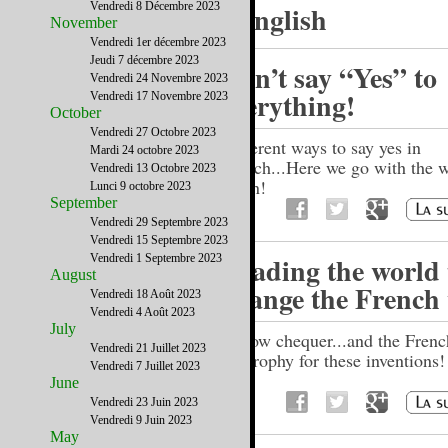
French District in English
Vendredi 8 Décembre 2023
November
Vendredi 1er décembre 2023
Jeudi 7 décembre 2023
Don’t say “Yes” to
Vendredi 24 Novembre 2023
everything!
Vendredi 17 Novembre 2023
October
Vendredi 27 Octobre 2023
Different ways to say yes in
Mardi 24 octobre 2023
French...Here we go with the 
Vendredi 13 Octobre 2023
again!
Lunci 9 octobre 2023
September
Vendredi 29 Septembre 2023
Vendredi 15 Septembre 2023
Leading the world 
Vendredi 1 Septembre 2023
August
change the French
Vendredi 18 Août 2023
Vendredi 4 Août 2023
July
Yellow chequer...and the Frenc
Vendredi 21 Juillet 2023
the trophy for these inventions!
Vendredi 7 Juillet 2023
June
Vendredi 23 Juin 2023
Vendredi 9 Juin 2023
May