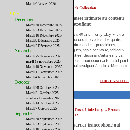
Mardi 6 Janvier 2026
La Frick Collection
2025
Un musée intimiste au contenu
December
époustouflant
Mardi 30 Décembre 2025
Mardi 23 Décembre 2025
Pendant 40 ans, Henry Clay Frick a
Mardi 16 Décembre 2025
déniché des merveilles des quatre
Mardi 9 Décembre 2025
coins du mondes : porcelaines
Mardi 2 Décembre 2025
asiatiques, tapis orientaux, tableaux
November
de maitres, dessins d’artistes… La
Mardi 25 Novembre 2025
collection du riche industriel de Pittsburgh est impressionnante, à tel point
mardi 18 novembre 2025
que l’hôtel particulier qui l’abrite ne peut tout divulguer à la fois. Morceaux
Mardi 18 Novembre 2025
choisis.
Mardi 11 Novembre 2025
Mardi 4 Novembre 2025
LIRE LA SUITE...
October
Mardi 28 Octobre 2025
Mardi 21 Octobre 2025
EDITO
vendredi 17 octobre 2025
Mardi 14 Octobre 2025
Mardi 7 Octobre 2025
China Town, Little Italy,… French
September
District !
Mardi 30 Septembre 2025
Mardi 23 Septembre 2025
Le quartier francophone qui
Mardi 16 Septembre 2025