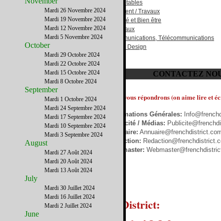
November
Comptables
Mardi 26 Novembre 2024
Bâtiment / Travaux
Mardi 19 Novembre 2024
Beauté et Bien être
Mardi 12 Novembre 2024
Cadeaux
Mardi 5 Novembre 2024
Communications, Télécommunications
October
Déco, Design
Mardi 29 Octobre 2024
Mardi 22 Octobre 2024
Mardi 15 Octobre 2024
CONTACTEZ NO
Mardi 8 Octobre 2024
September
Nous vous répondrons (on aime lire et écr
Mardi 1 Octobre 2024
Mardi 24 Septembre 2024
Informations Générales:
Info@frenchd
Mardi 17 Septembre 2024
Publicité / Médias:
Publicite@frenchdi
Mardi 10 Septembre 2024
Annuaire:
Annuaire@frenchdistrict.co
Mardi 3 Septembre 2024
Rédaction:
Redaction@frenchdistrict.
August
Webmaster:
Webmaster@frenchdistric
Mardi 27 Août 2024
Mardi 20 Août 2024
Mardi 13 Août 2024
July
Mardi 30 Juillet 2024
Mardi 16 Juillet 2024
La HELPLINE French District:
Mardi 2 Juillet 2024
June