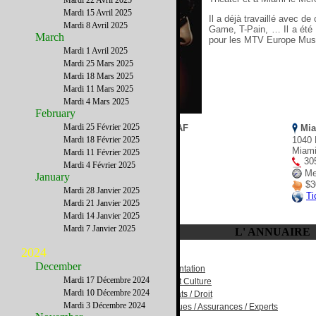
Mardi 22 Avril 2025
Mardi 15 Avril 2025
Il a déjà travaillé avec 
Mardi 8 Avril 2025
Game, T-Pain, … Il a été 
March
pour les MTV Europe Mus
Mardi 1 Avril 2025
Mardi 25 Mars 2025
Mardi 18 Mars 2025
Mardi 11 Mars 2025
Mardi 4 Mars 2025
February
Mardi 25 Février 2025
New York: Florence Gould Hall at FIAF
Mia
Mardi 18 Février 2025
55 East 59th Street
1040 
New York, NY 10022
Miami
Mardi 11 Février 2025
(Entre Park Avenue et Madison Avenue)
305
Mardi 4 Février 2025
305 788 5888
Me
January
Samedi 21 Janvier 2011 - 20h00
$30
Mardi 28 Janvier 2025
$30 à $50 dollars
Ti
Mardi 21 Janvier 2025
Ticketmaster.com
Mardi 14 Janvier 2025
Mardi 7 Janvier 2025
L' ANNUAIRE
2024
December
Alimentation
Mardi 17 Décembre 2024
Arts et Culture
Mardi 10 Décembre 2024
Avocats / Droit
Mardi 3 Décembre 2024
Banques / Assurances / Experts