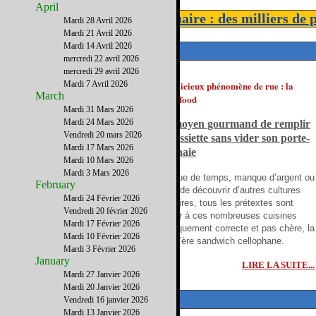
April
Accès Direct à notre annuaire : des milliers de 
Mardi 28 Avril 2026
Mardi 21 Avril 2026
Mardi 14 Avril 2026
BONS PLANS
mercredi 22 avril 2026
mercredi 29 avril 2026
Mardi 7 Avril 2026
Un délicieux phénomène de rue : la
March
street food
Mardi 31 Mars 2026
Mardi 24 Mars 2026
Un moyen gourmand de remplir
Vendredi 20 mars 2026
son assiette sans vider son porte-
Mardi 17 Mars 2026
monnaie
Mardi 10 Mars 2026
Mardi 3 Mars 2026
Manque de temps, manque d’argent ou
February
envie de découvrir d’autres cultures
Mardi 24 Février 2026
culinaires, tous les prétextes sont
Vendredi 20 février 2026
bons pour descendre dans la rue et goûter à ces nombreuses cuisines
Mardi 17 Février 2026
d’artères et de boulevards. Variée, diététiquement correcte et pas chère, la
Mardi 10 Février 2026
street food proclame bel et bien la fin de l’ère sandwich cellophane.
Mardi 3 Février 2026
January
LIRE LA SUITE...
Mardi 27 Janvier 2026
Mardi 20 Janvier 2026
TESTS
Vendredi 16 janvier 2026
Mardi 13 Janvier 2026