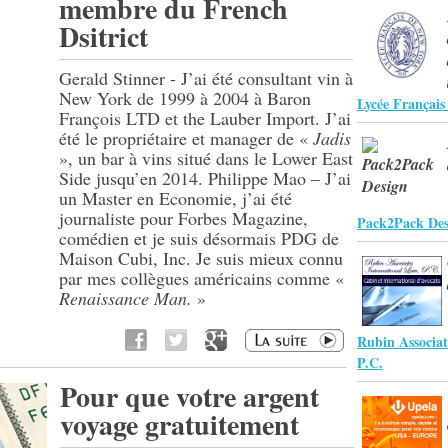
membre du French
Dsitrict
Gerald Stinner - J’ai été consultant vin à
New York de 1999 à 2004 à Baron
Lycée Françai
François LTD et the Lauber Import. J’ai
été le propriétaire et manager de «
Jadis
», un bar à vins situé dans le Lower East
Side jusqu’en 2014. Philippe Mao – J’ai
un Master en Economie, j’ai été
journaliste pour Forbes Magazine,
Pack2Pack Des
comédien et je suis désormais PDG de
Maison Cubi, Inc. Je suis mieux connu
par mes collègues américains comme «
Renaissance Man.
»
Rubin Associat
P.C.
Pour que votre argent
voyage gratuitement