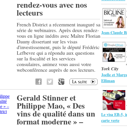
rendez-vous avec nos
lecteurs
French District a récemment inauguré sa
série de webinaires. Après deux rendez-
Jean-Claude Bi
vous en ligne inédits avec Maître Florian
Dauny dissertant sur les visas
d'investissement, puis le député Frédéric
Lefbevre qui a répondu aux questions
sur la fiscalité et les services
consulaires, animez vous aussi votre
York City
webconférence auprès de nos lecteurs.
Joelle et Marg
Elliman
Gerald Stinner et
Philippe Mao, « Des
vins de qualité dans un
Le visa EB-5, i
format moderne » –
carte verte