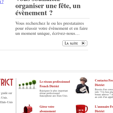
organiser une fête, un
évènement ?
Vous recherchez le ou les prestataires
pour réussir votre évènement et en faire
un moment unique, écrivez-nous…
Contactez Fr
Le réseau professionnel
District
French District
Besoin d'un conse
Rejoignez le plus important
info ? Un bon pl
r guide sur
réseau professionnel
bonne adresse ? 
francophone aux Etats-Unis.
au coût d'un appel
s-Unis.
 Etats-Unis
Gérez votre
L'annuaire F
abonnement
District