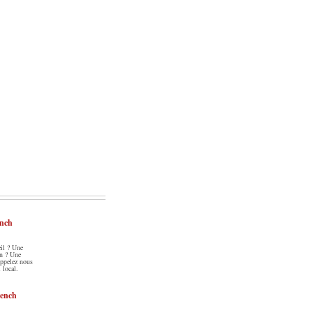
ench
il ? Une
an ? Une
Appelez nous
 local.
rench