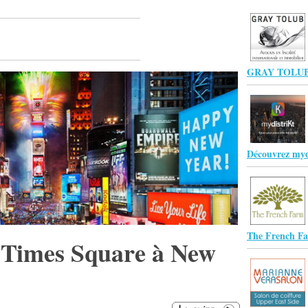
GRAY TOLUB
Découvrez myd
The French F
 Times Square à New