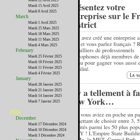
Mardi 22 Avril 2025
Présentez votre
Mardi 15 Avril 2025
Mardi 8 Avril 2025
entreprise sur le F
March
District
Mardi 1 Avril 2025
Mardi 25 Mars 2025
Mardi 18 Mars 2025
Vous avez créé une entreprise a
Mardi 11 Mars 2025
Unis et vous parlez français ? 
Mardi 4 Mars 2025
les milliers de professionnels
February
francophones déjà membres de 
Mardi 25 Février 2025
réseau pour gagner vous aussi 
Mardi 18 Février 2025
visibilité.
Mardi 11 Février 2025
Mardi 4 Février 2025
January
Mardi 28 Janvier 2025
Il y a tellement à fa
Mardi 21 Janvier 2025
Mardi 14 Janvier 2025
New York…
Mardi 7 Janvier 2025
2024
Et si vous aviez en poche un p
December
permettant de choisir entre 3, 5
Mardi 17 Décembre 2024
activités parmi les 50 plus popu
Mardi 10 Décembre 2024
de NY ! L'Empire State Buildin
Mardi 3 Décembre 2024
MoMa, le MET, Central Park...