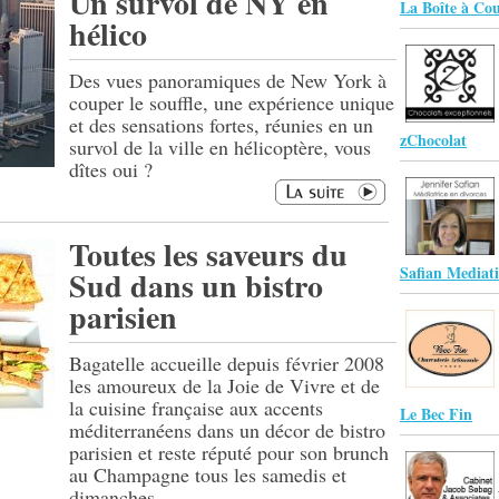
Un survol de NY en
La Boîte à Co
hélico
Des vues panoramiques de New York à
couper le souffle, une expérience unique
et des sensations fortes, réunies en un
zChocolat
survol de la ville en hélicoptère, vous
dîtes oui ?
Toutes les saveurs du
Safian Mediat
Sud dans un bistro
parisien
Bagatelle accueille depuis février 2008
les amoureux de la Joie de Vivre et de
la cuisine française aux accents
Le Bec Fin
méditerranéens dans un décor de bistro
parisien et reste réputé pour son brunch
au Champagne tous les samedis et
dimanches.