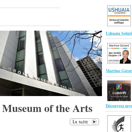
Ushuaia Solut
Martine Gérar
 Museum of the Arts
Découvrez myd