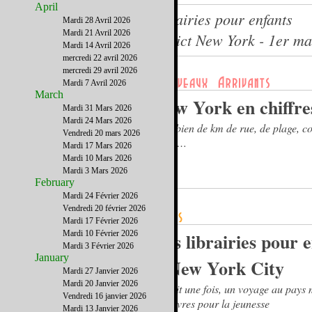
April
New York en chiffres - Librairies pour enfants
Mardi 28 Avril 2026
Mardi 21 Avril 2026
Le journal du French District New York - 1er m
Mardi 14 Avril 2026
mercredi 22 avril 2026
mercredi 29 avril 2026
Mardi 7 Avril 2026
March
New York en chiffre
Mardi 31 Mars 2026
Mardi 24 Mars 2026
Combien de km de rue, de plage, c
Vendredi 20 mars 2026
taxis,…
Mardi 17 Mars 2026
Mardi 10 Mars 2026
Mardi 3 Mars 2026
February
Mardi 24 Février 2026
Vendredi 20 février 2026
Mardi 17 Février 2026
Mardi 10 Février 2026
Les librairies pour 
Mardi 3 Février 2026
January
à New York City
Mardi 27 Janvier 2026
Mardi 20 Janvier 2026
Il était une fois, un voyage au pays
Vendredi 16 janvier 2026
des livres pour la jeunesse
Mardi 13 Janvier 2026