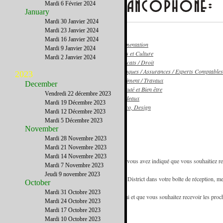
Mardi 6 Février 2024
January
Mardi 30 Janvier 2024
Mardi 23 Janvier 2024
Mardi 16 Janvier 2024
Alimentation
Mardi 9 Janvier 2024
Arts et Culture
Mardi 2 Janvier 2024
Avocats / Droit
Banques / Assurances / Experts Comptables
2023
Bâtiment / Travaux
December
Beauté et Bien être
Vendredi 22 décembre 2023
Cadeaux
Mardi 19 Décembre 2023
Déco, Design
Mardi 12 Décembre 2023
Mardi 5 Décembre 2023
November
Mardi 28 Novembre 2023
Mardi 21 Novembre 2023
Mardi 14 Novembre 2023
- Vous recevez la newsletter de French District car vous avez indiqué que vous souhaitiez rec
Mardi 7 Novembre 2023
référence des francophones de New York.
Jeudi 9 novembre 2023
- Pour être certain de recevoir les emails de French District dans votre boîte de réception, me
October
d'adresses.
Mardi 31 Octobre 2023
- Si vous recevez cette newsletter de la part d'un ami et que vous souhaitez recevoir les pro
Mardi 24 Octobre 2023
www.FrenchDistrict.com
gratuitement.
Mardi 17 Octobre 2023
Mardi 10 Octobre 2023