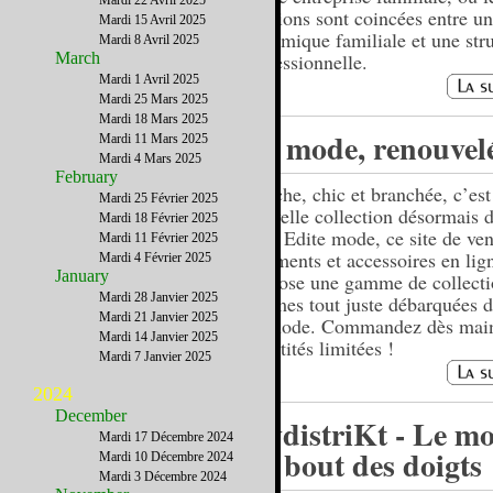
Mardi 22 Avril 2025
relations sont coincées entre u
Mardi 15 Avril 2025
dynamique familiale et une str
Mardi 8 Avril 2025
March
professionnelle.
Mardi 1 Avril 2025
Mardi 25 Mars 2025
Mardi 18 Mars 2025
La mode, renouvel
Mardi 11 Mars 2025
Mardi 4 Mars 2025
February
Fraîche, chic et branchée, c’est
Mardi 25 Février 2025
nouvelle collection désormais 
Mardi 18 Février 2025
chez Edite mode, ce site de ven
Mardi 11 Février 2025
vêtements et accessoires en lig
Mardi 4 Février 2025
January
propose une gamme de collecti
Mardi 28 Janvier 2025
femmes tout juste débarquées d
Mardi 21 Janvier 2025
de mode. Commandez dès main
Mardi 14 Janvier 2025
quantités limitées !
Mardi 7 Janvier 2025
2024
December
mydistriKt - Le m
Mardi 17 Décembre 2024
au bout des doigts
Mardi 10 Décembre 2024
Mardi 3 Décembre 2024