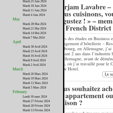
Mardi 25 Juin 2024
Mirjam Lavabre – 
Mardi 18 Juin 2024
Mardi 11 Juin 2024
Nous cuisinons, vo
Mardi 4 Juin 2024
dégustez ! » – me
May
Mardi 28 Mai 2024
du French District
Mardi 21 Mai 2024
Mardi 14 Mai 2024
Après des études en Business e
Mardi 7 Mai 2024
April
management d’hôtellerie – Res
Mardi 30 Avril 2024
à Fribourg, en Allemagne, j’ai 
Mardi 23 Avril 2024
pendant 2 ans dans l’industrie 
Mardi 16 Avril 2024
en Allemagne, avant de démén
Mardi 9 Avril 2024
Paris, où j’ai travaillé pour le
Mardi 2 Avril 2024
Accor Hotel.
March
Mardi 26 Mars 2024
Mardi 19 Mars 2024
Mardi 12 Mars 2024
Vous souhaitez ach
Mardi 5 Mars 2024
February
un appartement ou
Lundi 18 mars 2024
maison ?
Mardi 27 Février 2024
Mardi 20 Février 2024
Mardi 13 Février 2024