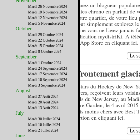
November
Devenez un blogueur populaire
Mardi 26 Novembre 2024
minutes chrono en parlant de vo
Mardi 19 Novembre 2024
de votre quartier, de votre lieu 
Mardi 12 Novembre 2024
ou tout simplement explorez l
Mardi 5 Novembre 2024
October
comme vous ne l'avez jamais fa
Mardi 29 Octobre 2024
l'application mydistriKt. A tél
Mardi 22 Octobre 2024
sur l'App Store en cliquant ici.
Mardi 15 Octobre 2024
Mardi 8 Octobre 2024
September
Mardi 1 Octobre 2024
Mardi 24 Septembre 2024
Affrontement glaci
Mardi 17 Septembre 2024
Mardi 10 Septembre 2024
Les stars du Hockey de New Yo
Mardi 3 Septembre 2024
August
Rangers, reçoivent leurs voisins
Mardi 27 Août 2024
Devils du New Jersey, au Madi
Mardi 20 Août 2024
Square Garden, le 4 avril 2015
Mardi 13 Août 2024
tickets moins chers avec Best T
July
Selection en cliquant ici.
Mardi 30 Juillet 2024
Mardi 16 Juillet 2024
Mardi 2 Juillet 2024
June