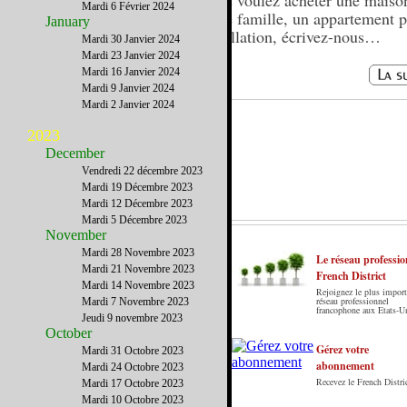
Vous voulez acheter une maiso
Mardi 6 Février 2024
votre famille, un appartement p
January
installation, écrivez-nous…
Mardi 30 Janvier 2024
Mardi 23 Janvier 2024
Mardi 16 Janvier 2024
Mardi 9 Janvier 2024
Mardi 2 Janvier 2024
2023
December
Vendredi 22 décembre 2023
Mardi 19 Décembre 2023
Mardi 12 Décembre 2023
Mardi 5 Décembre 2023
November
Mardi 28 Novembre 2023
Le réseau professio
Mardi 21 Novembre 2023
French District
Mardi 14 Novembre 2023
Rejoignez le plus import
Le French District est le premier guide sur
réseau professionnel
Mardi 7 Novembre 2023
francophone aux Etats-U
internet en Français sur les Etats-Unis. Notre
Jeudi 9 novembre 2023
principe : Le meilleur des Etats-Unis par ceux qui
October
y vivent.
Gérez votre
Mardi 31 Octobre 2023
abonnement
Mardi 24 Octobre 2023
Recevez le French Distric
Mardi 17 Octobre 2023
Mardi 10 Octobre 2023