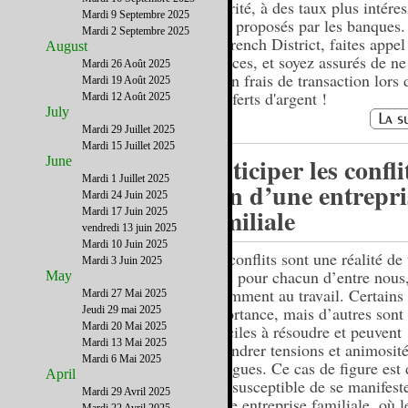
sécurité, à des taux plus intére
Mardi 9 Septembre 2025
ceux proposés par les banques.
Mardi 2 Septembre 2025
du French District, faites appel
August
services, et soyez assurés de ne
Mardi 26 Août 2025
aucun frais de transaction lors 
Mardi 19 Août 2025
transferts d'argent !
Mardi 12 Août 2025
July
Mardi 29 Juillet 2025
Mardi 15 Juillet 2025
Anticiper les confli
June
Mardi 1 Juillet 2025
sein d’une entrepri
Mardi 24 Juin 2025
familiale
Mardi 17 Juin 2025
vendredi 13 juin 2025
Mardi 10 Juin 2025
Les conflits sont une réalité de 
Mardi 3 Juin 2025
jours pour chacun d’entre nous
May
notamment au travail. Certains 
Mardi 27 Mai 2025
importance, mais d’autres sont
Jeudi 29 mai 2025
Mardi 20 Mai 2025
difficiles à résoudre et peuvent
Mardi 13 Mai 2025
engendrer tensions et animosité
Mardi 6 Mai 2025
collègues. Ce cas de figure est 
April
plus susceptible de se manifest
Mardi 29 Avril 2025
d’une entreprise familiale, où l