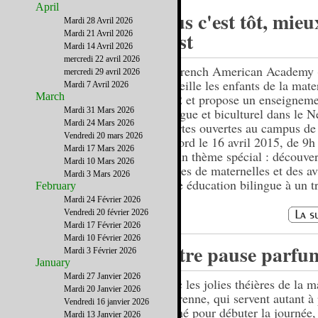
April
Plus c'est tôt, mieu
Mardi 28 Avril 2026
c'est
Mardi 21 Avril 2026
Mardi 14 Avril 2026
mercredi 22 avril 2026
La French American Academy
mercredi 29 avril 2026
accueille les enfants de la mate
Mardi 7 Avril 2026
March
CM2 et propose un enseigneme
Mardi 31 Mars 2026
bilingue et biculturel dans le 
Mardi 24 Mars 2026
- Portes ouvertes au campus d
Vendredi 20 mars 2026
Milford le 16 avril 2015, de 9h
Mardi 17 Mars 2026
sur un thème spécial : découver
Mardi 10 Mars 2026
classes de maternelles et des a
Mardi 3 Mars 2026
d'une éducation bilingue à un t
February
âge.
Mardi 24 Février 2026
Vendredi 20 février 2026
Mardi 17 Février 2026
Mardi 10 Février 2026
Votre pause parfu
Mardi 3 Février 2026
January
Mardi 27 Janvier 2026
Avec les jolies théières de la 
Mardi 20 Janvier 2026
Degrenne, qui servent autant à
Vendredi 16 janvier 2026
un thé pour débuter la journée,
Mardi 13 Janvier 2026