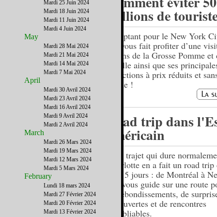
Comment éviter 50
Mardi 25 Juin 2024
millions de touriste
Mardi 18 Juin 2024
Mardi 11 Juin 2024
Mardi 4 Juin 2024
En optant pour le New York C
May
qui vous fait profiter d’une visi
Mardi 28 Mai 2024
pépins de la Grosse Pomme et 
Mardi 21 Mai 2024
la ville ainsi que ses principale
Mardi 14 Mai 2024
Mardi 7 Mai 2024
attractions à prix réduits et sans
April
queue !
Mardi 30 Avril 2024
Mardi 23 Avril 2024
Mardi 16 Avril 2024
Road trip dans l'E
Mardi 9 Avril 2024
Mardi 2 Avril 2024
américain
March
Mardi 26 Mars 2024
Mardi 19 Mars 2024
D'un trajet qui dure normaleme
Mardi 12 Mars 2024
Charlotte en a fait un road trip
Mardi 5 Mars 2024
sur 15 jours : de Montréal à N
February
elle vous guide sur une route 
Lundi 18 mars 2024
de rebondissements, de surpris
Mardi 27 Février 2024
découvertes et de rencontres
Mardi 20 Février 2024
inoubliables.
Mardi 13 Février 2024