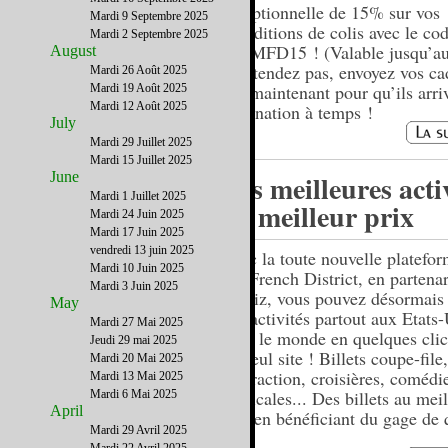
exceptionnelle de 15% sur vos
Mardi 9 Septembre 2025
expéditions de colis avec le co
Mardi 2 Septembre 2025
MOMFD15 ! (Valable jusqu’au
August
N’attendez pas, envoyez vos c
Mardi 26 Août 2025
dès maintenant pour qu’ils arri
Mardi 19 Août 2025
Mardi 12 Août 2025
destination à temps !
July
Mardi 29 Juillet 2025
Mardi 15 Juillet 2025
June
Les meilleures acti
Mardi 1 Juillet 2025
au meilleur prix
Mardi 24 Juin 2025
Mardi 17 Juin 2025
vendredi 13 juin 2025
Avec la toute nouvelle platefo
Mardi 10 Juin 2025
par French District, en partenar
Mardi 3 Juin 2025
Ceetiz, vous pouvez désormais 
May
vos activités partout aux Etats-
Mardi 27 Mai 2025
dans le monde en quelques clic
Jeudi 29 mai 2025
un seul site ! Billets coupe-file
Mardi 20 Mai 2025
d'attraction, croisières, comédi
Mardi 13 Mai 2025
musicales... Des billets au meil
Mardi 6 Mai 2025
April
tout en bénéficiant du gage de 
Mardi 29 Avril 2025
FD.