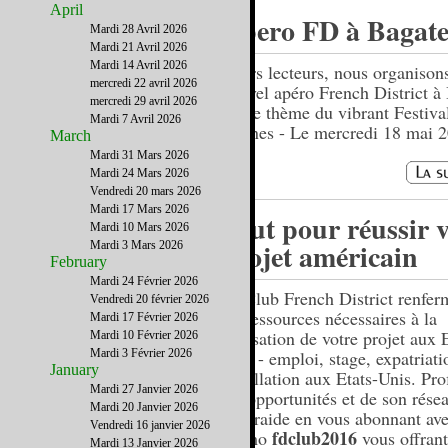
April
Apero FD à Bagate
Mardi 28 Avril 2026
Mardi 21 Avril 2026
Mardi 14 Avril 2026
Chers lecteurs, nous organison
mercredi 22 avril 2026
nouvel apéro French District à
mercredi 29 avril 2026
sur le thème du vibrant Festiva
Mardi 7 Avril 2026
Cannes - Le mercredi 18 mai 2
March
20h.
Mardi 31 Mars 2026
Mardi 24 Mars 2026
Vendredi 20 mars 2026
Mardi 17 Mars 2026
Tout pour réussir v
Mardi 10 Mars 2026
projet américain
Mardi 3 Mars 2026
February
Mardi 24 Février 2026
Le Club French District renfer
Vendredi 20 février 2026
les ressources nécessaires à la
Mardi 17 Février 2026
réalisation de votre projet aux 
Mardi 10 Février 2026
Mardi 3 Février 2026
Unis - emploi, stage, expatriati
January
installation aux Etats-Unis. Pro
Mardi 27 Janvier 2026
ses opportunités et de son rése
Mardi 20 Janvier 2026
d'entraide en vous abonnant ave
Vendredi 16 janvier 2026
fdclub2016
promo
vous offran
Mardi 13 Janvier 2026