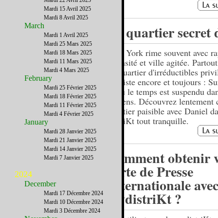
Mardi 22 Avril 2025
Mardi 15 Avril 2025
Mardi 8 Avril 2025
March
Le quartier secret
Mardi 1 Avril 2025
Mardi 25 Mars 2025
New York rime souvent avec rap
Mardi 18 Mars 2025
intensité et ville agitée. Partou
Mardi 11 Mars 2025
un quartier d'irréductibles privi
Mardi 4 Mars 2025
February
subsiste encore et toujours : S
Mardi 25 Février 2025
là où le temps est suspendu dan
Mardi 18 Février 2025
Queens. Découvrez lentement 
Mardi 11 Février 2025
quartier paisible avec Daniel d
Mardi 4 Février 2025
distriKt tout tranquille.
January
Mardi 28 Janvier 2025
Mardi 21 Janvier 2025
Mardi 14 Janvier 2025
Comment obtenir v
Mardi 7 Janvier 2025
carte de Presse
2024
Internationale ave
December
mydistriKt ?
Mardi 17 Décembre 2024
Mardi 10 Décembre 2024
Mardi 3 Décembre 2024