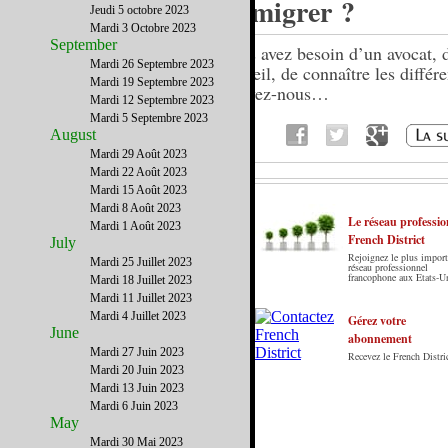
immigrer ?
Jeudi 5 octobre 2023
Mardi 3 Octobre 2023
September
Vous avez besoin d’un avocat, 
Mardi 26 Septembre 2023
conseil, de connaître les différe
Mardi 19 Septembre 2023
écrivez-nous…
Mardi 12 Septembre 2023
Mardi 5 Septembre 2023
August
Mardi 29 Août 2023
Mardi 22 Août 2023
Mardi 15 Août 2023
Mardi 8 Août 2023
Le réseau professio
Mardi 1 Août 2023
French District
July
Rejoignez le plus import
Mardi 25 Juillet 2023
Le French District est le premier guide sur
réseau professionnel
francophone aux Etats-U
Mardi 18 Juillet 2023
internet en Français sur les Etats-Unis. Notre
Mardi 11 Juillet 2023
principe : Le meilleur des Etats-Unis par ceux qui
Mardi 4 Juillet 2023
y vivent.
Gérez votre
June
abonnement
Mardi 27 Juin 2023
Recevez le French Distric
Mardi 20 Juin 2023
Mardi 13 Juin 2023
Mardi 6 Juin 2023
May
Mardi 30 Mai 2023