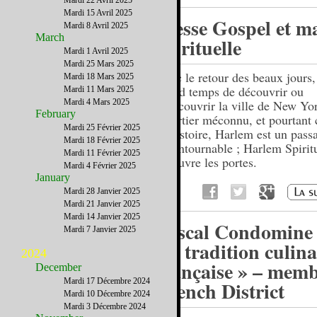
Mardi 22 Avril 2025
Mardi 15 Avril 2025
Messe Gospel et m
Mardi 8 Avril 2025
March
spirituelle
Mardi 1 Avril 2025
Mardi 25 Mars 2025
Avec le retour des beaux jours, 
Mardi 18 Mars 2025
grand temps de découvrir ou
Mardi 11 Mars 2025
Mardi 4 Mars 2025
redécouvrir la ville de New Yo
February
Quartier méconnu, et pourtant 
Mardi 25 Février 2025
d’Histoire, Harlem est un pass
Mardi 18 Février 2025
incontournable ; Harlem Spirit
Mardi 11 Février 2025
en ouvre les portes.
Mardi 4 Février 2025
January
Mardi 28 Janvier 2025
Mardi 21 Janvier 2025
Mardi 14 Janvier 2025
Pascal Condomine 
Mardi 7 Janvier 2025
La tradition culina
2024
française » – mem
December
Mardi 17 Décembre 2024
French District
Mardi 10 Décembre 2024
Mardi 3 Décembre 2024