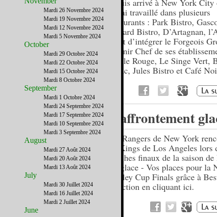
November
Je suis arrivé à New York City
et j’ai travaillé dans plusieurs
Mardi 26 Novembre 2024
Mardi 19 Novembre 2024
restaurants : Park Bistro, Gasc
Mardi 12 Novembre 2024
Paillard Bistro, D’Artagnan, l’A
Mardi 5 Novembre 2024
avant d’intégrer le Forgeois Gr
October
devenir Chef de ses établisseme
Mardi 29 Octobre 2024
Cercle Rouge, Le Singe Vert, 
Mardi 22 Octobre 2024
Tabac, Jules Bistro et Café Noi
Mardi 15 Octobre 2024
Mardi 8 Octobre 2024
September
Mardi 1 Octobre 2024
Mardi 24 Septembre 2024
L'affrontement gla
Mardi 17 Septembre 2024
Mardi 10 Septembre 2024
Mardi 3 Septembre 2024
Les Rangers de New York renc
August
les Kings de Los Angeles lors 
Mardi 27 Août 2024
matches finaux de la saison de
Mardi 20 Août 2024
sur glace - Vos places pour la
Mardi 13 Août 2024
July
Stanley Cup Finals grâce à Bes
Selection en cliquant ici.
Mardi 30 Juillet 2024
Mardi 16 Juillet 2024
Mardi 2 Juillet 2024
June