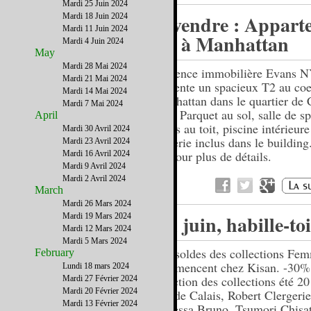
Mardi 25 Juin 2024
A vendre : Appart
Mardi 18 Juin 2024
Mardi 11 Juin 2024
T2 à Manhattan
Mardi 4 Juin 2024
May
Mardi 28 Mai 2024
L'agence immobilière Evans 
Mardi 21 Mai 2024
en vente un spacieux T2 au co
Mardi 14 Mai 2024
Manhattan dans le quartier de 
Mardi 7 Mai 2024
Hill. Parquet au sol, salle de sp
April
accès au toit, piscine intérieure
Mardi 30 Avril 2024
lingerie inclus dans le building
Mardi 23 Avril 2024
ici pour plus de détails.
Mardi 16 Avril 2024
Mardi 9 Avril 2024
Mardi 2 Avril 2024
March
Mardi 26 Mars 2024
En juin, habille-to
Mardi 19 Mars 2024
Mardi 12 Mars 2024
Mardi 5 Mars 2024
Les soldes des collections Fe
February
commencent chez Kisan. -30%
Lundi 18 mars 2024
sélection des collections été 2
Mardi 27 Février 2024
Mardi 20 Février 2024
Pas de Calais, Robert Clergerie
Mardi 13 Février 2024
Vanessa Bruno, Tsumori Chisa