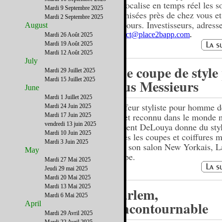
qui localise en temps réel les s
Mardi 9 Septembre 2025
organisées près de chez vous e
Mardi 2 Septembre 2025
alentours. Investisseurs, adress
August
contact@place2bapp.com
.
Mardi 26 Août 2025
Mardi 19 Août 2025
Mardi 12 Août 2025
July
Une coupe de style
Mardi 29 Juillet 2025
Mardi 15 Juillet 2025
vous Messieurs
June
Mardi 1 Juillet 2025
Coiffeur styliste pour homme d
Mardi 24 Juin 2025
ans et reconnu dans le monde 
Mardi 17 Juin 2025
vendredi 13 juin 2025
Laurent DeLouya donne du styl
Mardi 10 Juin 2025
toutes les coupes et coiffures 
Mardi 3 Juin 2025
dans son salon New Yorkais, L
May
Coupe.
Mardi 27 Mai 2025
Jeudi 29 mai 2025
Mardi 20 Mai 2025
Mardi 13 Mai 2025
Harlem,
Mardi 6 Mai 2025
l'incontournable
April
Mardi 29 Avril 2025