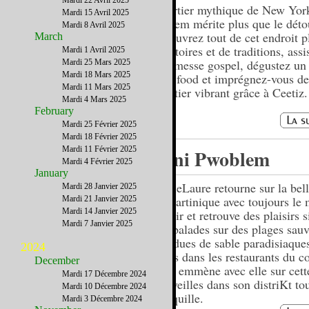
Mardi 22 Avril 2025
Quartier mythique de New Yor
Mardi 15 Avril 2025
Harlem mérite plus que le déto
Mardi 8 Avril 2025
découvrez tout de cet endroit p
March
d'histoires et de traditions, assi
Mardi 1 Avril 2025
une messe gospel, dégustez un
Mardi 25 Mars 2025
Mardi 18 Mars 2025
soul food et imprégnez-vous de
Mardi 11 Mars 2025
quartier vibrant grâce à Ceetiz.
Mardi 4 Mars 2025
February
Mardi 25 Février 2025
Mardi 18 Février 2025
Mardi 11 Février 2025
Pani Pwoblem
Mardi 4 Février 2025
January
MarieLaure retourne sur la bell
Mardi 28 Janvier 2025
la Martinique avec toujours l
Mardi 21 Janvier 2025
Mardi 14 Janvier 2025
plaisir et retrouve des plaisirs 
Mardi 7 Janvier 2025
des balades sur des plages sau
étendues de sable paradisiaque
2024
repas dans les restaurants du co
December
vous emmène avec elle sur cette
Mardi 17 Décembre 2024
merveilles dans son distriKt to
Mardi 10 Décembre 2024
tranquille.
Mardi 3 Décembre 2024