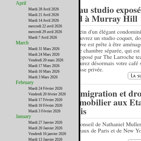
April
Beau studio exposé
Mardi 28 Avril 2026
sud à Murray Hill
Mardi 21 Avril 2026
Mardi 14 Avril 2026
mercredi 22 avril 2026
Au sein d'un élégant condomin
mercredi 29 avril 2026
découvrez un studio coquet, do
Mardi 7 Avril 2026
March
l'alcôve est prête à être aména
Mardi 31 Mars 2026
petite chambre séparée, qui est
Mardi 24 Mars 2026
et proposé par The Larroche t
Vendredi 20 mars 2026
Savourez désormais votre café 
Mardi 17 Mars 2026
terrasse privée.
Mardi 10 Mars 2026
Mardi 3 Mars 2026
February
Mardi 24 Février 2026
Immigration et dro
Vendredi 20 février 2026
immobilier aux Eta
Mardi 17 Février 2026
Mardi 10 Février 2026
Unis
Mardi 3 Février 2026
January
Mardi 27 Janvier 2026
Un conseil de Nathaniel Muller
Mardi 20 Janvier 2026
barreaux de Paris et de New Yo
Vendredi 16 janvier 2026
Mardi 13 Janvier 2026