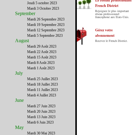
Le réseau professionnel
Jeudi 5 octobre 2023
French District
Mardi 3 Octobre 2023
Rejoignez le plus important
September
Le French District est le premier guide sur
réseau professionnel
francophone aux Etats-Unis.
internet en Français sur les Etats-Unis.
Mardi 26 Septembre 2023
Notre principe : Le meilleur des Etats-Unis
Mardi 19 Septembre 2023
par ceux qui y vivent.
Gérez votre
Mardi 12 Septembre 2023
abonnement
Mardi 5 Septembre 2023
August
Recevez le French District.
Mardi 29 Août 2023
Mardi 22 Août 2023
Mardi 15 Août 2023
Mardi 8 Août 2023
Mardi 1 Août 2023
July
Mardi 25 Juillet 2023
Mardi 18 Juillet 2023
Mardi 11 Juillet 2023
Mardi 4 Juillet 2023
June
Mardi 27 Juin 2023
Mardi 20 Juin 2023
Mardi 13 Juin 2023
Mardi 6 Juin 2023
May
Mardi 30 Mai 2023