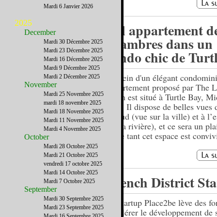
Mardi 6 Janvier 2026
2025
Bel appartement d
December
chambres dans un
Mardi 30 Décembre 2025
Mardi 23 Décembre 2025
condo chic de Turt
Mardi 16 Décembre 2025
Mardi 9 Décembre 2025
Au sein d'un élégant condomin
Mardi 2 Décembre 2025
November
appartement proposé par The L
Mardi 25 Novembre 2025
Team est situé à Turtle Bay, M
mardi 18 novembre 2025
East. Il dispose de belles vues
Mardi 18 Novembre 2025
au sud (vue sur la ville) et à l’
Mardi 11 Novembre 2025
sur la rivière), et ce sera un pla
Mardi 4 Novembre 2025
vivre tant cet espace est convivi
October
Mardi 28 Octobre 2025
Mardi 21 Octobre 2025
vendredi 17 octobre 2025
Mardi 14 Octobre 2025
French District Sta
Mardi 7 Octobre 2025
September
Mardi 30 Septembre 2025
La startup Place2be lève des f
Mardi 23 Septembre 2025
accélérer le développement de 
Mardi 16 Septembre 2025