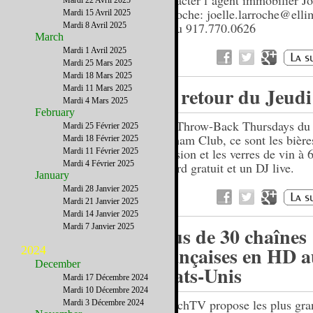
contacter l’agent immobilier Jo
Mardi 22 Avril 2025
Larroche: joelle.larroche@ell
Mardi 15 Avril 2025
ou au 917.770.0626
Mardi 8 Avril 2025
March
Mardi 1 Avril 2025
Mardi 25 Mars 2025
Mardi 18 Mars 2025
Le retour du Jeudi
Mardi 11 Mars 2025
Mardi 4 Mars 2025
February
Les Throw-Back Thursdays du
Mardi 25 Février 2025
Gotham Club, ce sont les bière
Mardi 18 Février 2025
pression et les verres de vin à 6
Mardi 11 Février 2025
Mardi 4 Février 2025
billard gratuit et un DJ live.
January
Mardi 28 Janvier 2025
Mardi 21 Janvier 2025
Mardi 14 Janvier 2025
Mardi 7 Janvier 2025
Plus de 30 chaînes
françaises en HD 
2024
December
Etats-Unis
Mardi 17 Décembre 2024
Mardi 10 Décembre 2024
FrenchTV propose les plus gra
Mardi 3 Décembre 2024