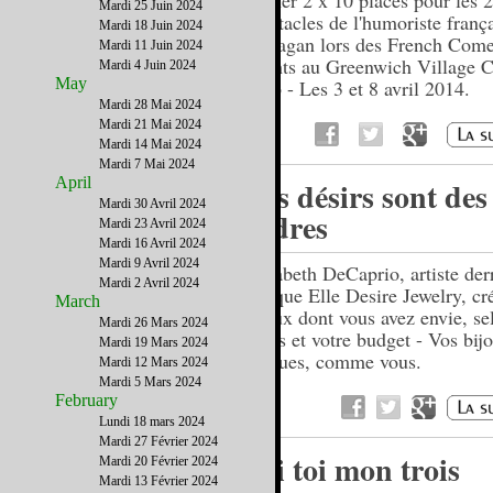
gagner 2 x 10 places pour les 2
Mardi 25 Juin 2024
spectacles de l'humoriste franç
Mardi 18 Juin 2024
Kallagan lors des French Com
Mardi 11 Juin 2024
Nights au Greenwich Village
Mardi 4 Juin 2024
May
Club - Les 3 et 8 avril 2014.
Mardi 28 Mai 2024
Mardi 21 Mai 2024
Mardi 14 Mai 2024
Mardi 7 Mai 2024
April
Vos désirs sont des
Mardi 30 Avril 2024
ordres
Mardi 23 Avril 2024
Mardi 16 Avril 2024
Mardi 9 Avril 2024
Elisabeth DeCaprio, artiste derr
Mardi 2 Avril 2024
marque Elle Desire Jewelry, cré
March
bijoux dont vous avez envie, se
Mardi 26 Mars 2024
goûts et votre budget - Vos bij
Mardi 19 Mars 2024
uniques, comme vous.
Mardi 12 Mars 2024
Mardi 5 Mars 2024
February
Lundi 18 mars 2024
Mardi 27 Février 2024
Toi toi mon trois
Mardi 20 Février 2024
Mardi 13 Février 2024