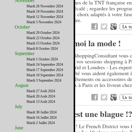
November
chaînes de la TNT française e
Mardi 26 Novembre 2024
en décalé ; regardez les progr
Mardi 19 Novembre 2024
votre choix adaptés à votre fus
Mardi 12 Novembre 2024
horaire.
Mardi 5 Novembre 2024
October
Mardi 29 Octobre 2024
Mardi 22 Octobre 2024
A moi la mode !
Mardi 15 Octobre 2024
Mardi 8 Octobre 2024
September
My ShoppingConsultant vous c
Mardi 1 Octobre 2024
dans vos sessions shopping à Pa
Mardi 24 Septembre 2024
Madrid et Londres - Les expert
Mardi 17 Septembre 2024
société vous aident également à
Mardi 10 Septembre 2024
les vêtements ou accessoires de
Mardi 3 Septembre 2024
choix à Paris et les livrent che
August
Mardi 27 Août 2024
Mardi 20 Août 2024
Mardi 13 Août 2024
July
C'est une blague !
Mardi 30 Juillet 2024
Mardi 16 Juillet 2024
Mardi 2 Juillet 2024
Non ! Le French District vous f
June