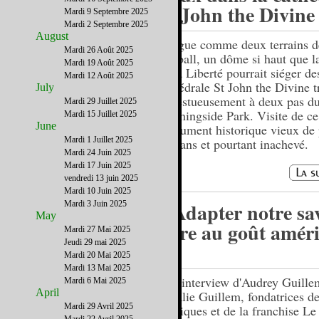
St John the Divine
Mardi 9 Septembre 2025
Mardi 2 Septembre 2025
August
Longue comme deux terrains d
Mardi 26 Août 2025
football, un dôme si haut que l
Mardi 19 Août 2025
de la Liberté pourrait siéger de
Mardi 12 Août 2025
cathédrale St John the Divine t
July
majestueusement à deux pas d
Mardi 29 Juillet 2025
Morningside Park. Visite de ce
Mardi 15 Juillet 2025
June
monument historique vieux de 
Mardi 1 Juillet 2025
120 ans et pourtant inachevé.
Mardi 24 Juin 2025
Mardi 17 Juin 2025
vendredi 13 juin 2025
Mardi 10 Juin 2025
« Adapter notre sa
Mardi 3 Juin 2025
May
faire au goût amér
Mardi 27 Mai 2025
Jeudi 29 mai 2025
»
Mardi 20 Mai 2025
Mardi 13 Mai 2025
Une interview d'Audrey Guille
Mardi 6 Mai 2025
April
Rosalie Guillem, fondatrices d
Mardi 29 Avril 2025
boutiques et de la franchise L