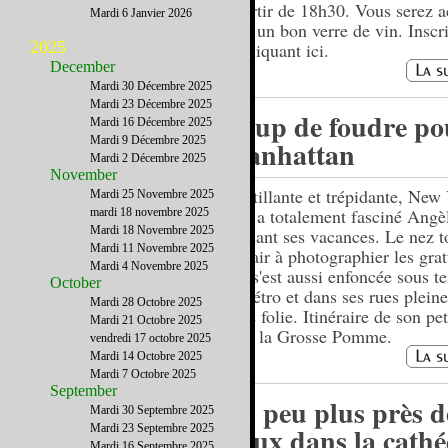
à partir de 18h30. Vous serez a
Mardi 6 Janvier 2026
avec un bon verre de vin. Inscr
2025
en cliquant ici.
December
Mardi 30 Décembre 2025
Mardi 23 Décembre 2025
Coup de foudre po
Mardi 16 Décembre 2025
Mardi 9 Décembre 2025
Manhattan
Mardi 2 Décembre 2025
November
Scintillante et trépidante, New
Mardi 25 Novembre 2025
City a totalement fasciné Angè
mardi 18 novembre 2025
Mardi 18 Novembre 2025
pendant ses vacances. Le nez t
Mardi 11 Novembre 2025
en l'air à photographier les grat
Mardi 4 Novembre 2025
elle s'est aussi enfoncée sous t
October
le métro et dans ses rues pleine
Mardi 28 Octobre 2025
et de folie. Itinéraire de son pet
Mardi 21 Octobre 2025
dans la Grosse Pomme.
vendredi 17 octobre 2025
Mardi 14 Octobre 2025
Mardi 7 Octobre 2025
September
Un peu plus près d
Mardi 30 Septembre 2025
cieux dans la cath
Mardi 23 Septembre 2025
Mardi 16 Septembre 2025