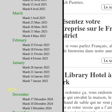
Mardi 22 Avril 2025
French Pastries.
Mardi 15 Avril 2025
Mardi 8 Avril 2025
March
Présentez votre
Mardi 1 Avril 2025
Mardi 25 Mars 2025
entreprise sur le F
Mardi 18 Mars 2025
Mardi 11 Mars 2025
District
Mardi 4 Mars 2025
February
….et si vous parlez Français, a
Mardi 25 Février 2025
êtes le bienvenu dans notre ann
Mardi 18 Février 2025
Mardi 11 Février 2025
Mardi 4 Février 2025
January
Mardi 28 Janvier 2025
Le Library Hotel 
Mardi 21 Janvier 2025
Mardi 14 Janvier 2025
York
Mardi 7 Janvier 2025
2024
Vous redoutez ça, vous endormi
December
calme qui envahit la maison, le
Mardi 17 Décembre 2024
marchand de sable qui ne veut 
Mardi 10 Décembre 2024
passer et votre vessie qui a l’ai
Mardi 3 Décembre 2024