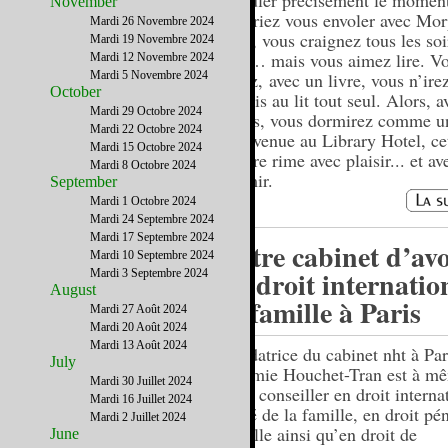
calculer précisément le momen
November
pourriez vous envoler avec Mor
Mardi 26 Novembre 2024
Bref, vous craignez tous les soi
Mardi 19 Novembre 2024
pire… mais vous aimez lire. Vo
Mardi 12 Novembre 2024
Mardi 5 Novembre 2024
savez, avec un livre, vous n’ire
October
jamais au lit tout seul. Alors, 
Mardi 29 Octobre 2024
livres, vous dormirez comme u
Mardi 22 Octobre 2024
Bienvenue au Library Hotel, ce
Mardi 15 Octobre 2024
où lire rime avec plaisir... et av
Mardi 8 Octobre 2024
dormir.
September
Mardi 1 Octobre 2024
Mardi 24 Septembre 2024
Mardi 17 Septembre 2024
Votre cabinet d’av
Mardi 10 Septembre 2024
en droit internatio
Mardi 3 Septembre 2024
August
la famille à Paris
Mardi 27 Août 2024
Mardi 20 Août 2024
Mardi 13 Août 2024
Fondatrice du cabinet nht à Pa
July
Noémie Houchet-Tran est à m
Mardi 30 Juillet 2024
vous conseiller en droit interna
Mardi 16 Juillet 2024
privé de la famille, en droit pén
Mardi 2 Juillet 2024
famille ainsi qu’en droit de
June