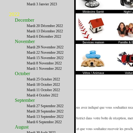
Mardi 3 Janvier 2023
2022
December
Mardi 20 Décembre 2022
Mardi 13 Décembre 2022
Mardi 6 Décembre 2022
November
Mardi 29 Novembre 2022
Mardi 22 Novembre 2022
Mardi 15 Novembre 2022
Mardi 8 Novembre 2022
Mardi 1 Novembre 2022
October
Mardi 25 Octobre 2022
Mardi 18 Octobre 2022
Mardi 11 Octobre 2022
Mardi 4 Octobre 2022
September
Mardi 27 Septembre 2022
- Vous recevez la newsletter deFrench District car vous avez indiqué que vous souhaitiez recev
Mardi 20 Septembre 2022
référence des francophones de New York.
Mardi 13 Septembre 2022
- Pour être certain de recevoir les emails de French District dans votre boîte de réception, mer
Mardi 6 Septembre 2022
d'adresses.
August
- Si vous recevez cette newsletter de la part d'un ami et que vous souhaitez recevoir les proc
Mardi 30 Août 2022