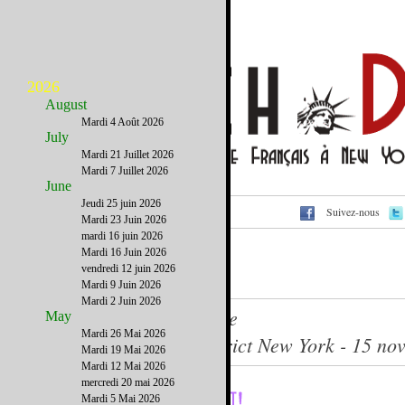
2026
August
Mardi 4 Août 2026
July
Mardi 21 Juillet 2026
Mardi 7 Juillet 2026
June
Jeudi 25 juin 2026
Suivez-nous
Voir cet email sur le site
Mardi 23 Juin 2026
mardi 16 juin 2026
Mardi 16 Juin 2026
vendredi 12 juin 2026
Mardi 9 Juin 2026
Mardi 2 Juin 2026
Du très bon Jazz au Village
May
Mardi 26 Mai 2026
Le journal du French District New York - 15 n
Mardi 19 Mai 2026
Mardi 12 Mai 2026
mercredi 20 mai 2026
Mardi 5 Mai 2026