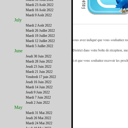
Mardi 23 Août 2022
Mardi 16 Août 2022
Mardi 9 Août 2022
July
Mardi 2 Août 2022
Mardi 26 Juillet 2022
Mardi 19 Juillet 2022
- Vous recevez la newsletter de French District car vous avez indiqué que vous souhaitiez rece
Mardi 12 Juillet 2022
référence des francophones de New York.
Mardi 5 Juillet 2022
- Pour être certain de recevoir les emails de French District dans votre boîte de réception, mer
June
d'adresses.
Jeudi 30 Juin 2022
- Si vous recevez cette newsletter de la part d'un ami et que vous souhaitez recevoir les proc
Mardi 28 Juin 2022
www.FrenchDistrict.com
gratuitement.
Jeudi 23 Juin 2022
Mardi 21 Juin 2022
Vendredi 17 juin 2022
Jeudi 16 Juin 2022
Mardi 14 Juin 2022
Jeudi 9 Juin 2022
Mardi 7 Juin 2022
Jeudi 2 Juin 2022
May
Mardi 31 Mai 2022
Jeudi 26 Mai 2022
Mardi 24 Mai 2022