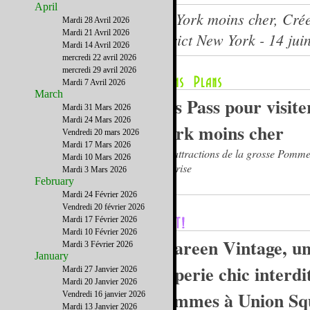
April
Les Pass pour visiter New York moins cher, Crée
Mardi 28 Avril 2026
Mardi 21 Avril 2026
Le journal du French District New York - 14 jui
Mardi 14 Avril 2026
mercredi 22 avril 2026
mercredi 29 avril 2026
Mardi 7 Avril 2026
March
Les Pass pour visit
Mardi 31 Mars 2026
Mardi 24 Mars 2026
York moins cher
Vendredi 20 mars 2026
Mardi 17 Mars 2026
Les attractions de la grosse Pomme
Mardi 10 Mars 2026
la cerise
Mardi 3 Mars 2026
February
Mardi 24 Février 2026
Vendredi 20 février 2026
Mardi 17 Février 2026
Mardi 10 Février 2026
Shareen Vintage, u
Mardi 3 Février 2026
January
friperie chic interdi
Mardi 27 Janvier 2026
Mardi 20 Janvier 2026
hommes à Union Sq
Vendredi 16 janvier 2026
Mardi 13 Janvier 2026