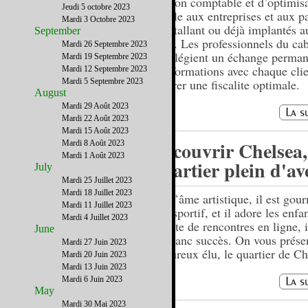
gestion comptable et d’optimis
Jeudi 5 octobre 2023
fiscale aux entreprises et aux pa
Mardi 3 Octobre 2023
s’installant ou déjà implantés a
September
Unis. Les professionnels du cab
Mardi 26 Septembre 2023
privilégient un échange perma
Mardi 19 Septembre 2023
d’informations avec chaque cli
Mardi 12 Septembre 2023
Mardi 5 Septembre 2023
assurer une fiscalite optimale.
August
Mardi 29 Août 2023
Mardi 22 Août 2023
Mardi 15 Août 2023
Découvrir Chelsea,
Mardi 8 Août 2023
Mardi 1 Août 2023
quartier plein d'av
July
Mardi 25 Juillet 2023
Mardi 18 Juillet 2023
Il a l’âme artistique, il est gou
Mardi 11 Juillet 2023
très sportif, et il adore les enfan
Mardi 4 Juillet 2023
un site de rencontres en ligne, i
June
un franc succès. On vous prése
Mardi 27 Juin 2023
l’heureux élu, le quartier de Ch
Mardi 20 Juin 2023
Mardi 13 Juin 2023
Mardi 6 Juin 2023
May
Mardi 30 Mai 2023