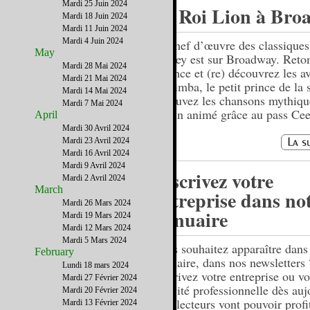
Mardi 25 Juin 2024
Le Roi Lion à Bro
Mardi 18 Juin 2024
Mardi 11 Juin 2024
Mardi 4 Juin 2024
Le chef d’œuvre des classiques
May
Disney est sur Broadway. Ret
Mardi 28 Mai 2024
enfance et (re) découvrez les a
Mardi 21 Mai 2024
de Simba, le petit prince de la 
Mardi 14 Mai 2024
retrouvez les chansons mythiqu
Mardi 7 Mai 2024
dessin animé grâce au pass Cee
April
Mardi 30 Avril 2024
Mardi 23 Avril 2024
Mardi 16 Avril 2024
Mardi 9 Avril 2024
Inscrivez votre
Mardi 2 Avril 2024
March
entreprise dans no
Mardi 26 Mars 2024
annuaire
Mardi 19 Mars 2024
Mardi 12 Mars 2024
Mardi 5 Mars 2024
Vous souhaitez apparaître dans
February
annuaire, dans nos newsletters 
Lundi 18 mars 2024
Inscrivez votre entreprise ou vo
Mardi 27 Février 2024
activité professionnelle dès auj
Mardi 20 Février 2024
Nos lecteurs vont pouvoir profi
Mardi 13 Février 2024