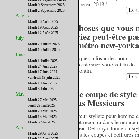
Europe en 2018 !
Mardi 9 Septembre 2025
Mardi 2 Septembre 2025
August
Mardi 26 Août 2025
5 choses que vous 
Mardi 19 Août 2025
saviez peut-être pa
Mardi 12 Août 2025
July
le métro new-yorka
Mardi 29 Juillet 2025
Mardi 15 Juillet 2025
June
Quelques infos utiles pour
Mardi 1 Juillet 2025
impressionner votre voisin de
Mardi 24 Juin 2025
strapontin.
Mardi 17 Juin 2025
vendredi 13 juin 2025
Mardi 10 Juin 2025
Mardi 3 Juin 2025
Une coupe de style
May
vous Messieurs
Mardi 27 Mai 2025
Jeudi 29 mai 2025
Mardi 20 Mai 2025
Coiffeur styliste pour homme d
Mardi 13 Mai 2025
ans et reconnu dans le monde 
Mardi 6 Mai 2025
Laurent DeLouya donne du styl
April
toutes les coupes et coiffures 
Mardi 29 Avril 2025