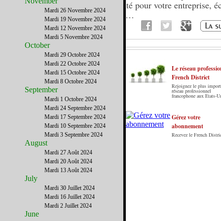
November
qualité pour votre entreprise, é
Mardi 26 Novembre 2024
nous…
Mardi 19 Novembre 2024
Mardi 12 Novembre 2024
Mardi 5 Novembre 2024
October
Mardi 29 Octobre 2024
Mardi 22 Octobre 2024
Le réseau professio
Mardi 15 Octobre 2024
French District
Mardi 8 Octobre 2024
Rejoignez le plus import
September
Le French District est le premier guide sur
réseau professionnel
francophone aux Etats-U
internet en Français sur les Etats-Unis. Notre
Mardi 1 Octobre 2024
principe : Le meilleur des Etats-Unis par ceux qui
Mardi 24 Septembre 2024
y vivent.
Gérez votre
Mardi 17 Septembre 2024
abonnement
Mardi 10 Septembre 2024
Mardi 3 Septembre 2024
Recevez le French Distric
August
Mardi 27 Août 2024
Mardi 20 Août 2024
Mardi 13 Août 2024
July
Mardi 30 Juillet 2024
Mardi 16 Juillet 2024
Mardi 2 Juillet 2024
June