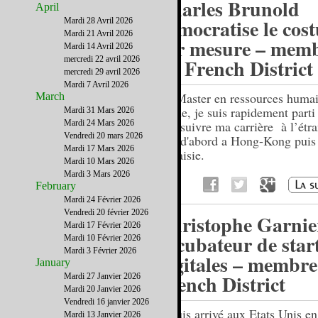
Charles Brunold
April
démocratise le cos
Mardi 28 Avril 2026
Mardi 21 Avril 2026
sur mesure – mem
Mardi 14 Avril 2026
mercredi 22 avril 2026
du French District
mercredi 29 avril 2026
Mardi 7 Avril 2026
Un Master en ressources huma
March
poche, je suis rapidement parti
Mardi 31 Mars 2026
Mardi 24 Mars 2026
poursuivre ma carrière à l’étra
Vendredi 20 mars 2026
tout d'abord a Hong-Kong puis
Mardi 17 Mars 2026
Malaisie.
Mardi 10 Mars 2026
Mardi 3 Mars 2026
February
Mardi 24 Février 2026
Vendredi 20 février 2026
Christophe Garnie
Mardi 17 Février 2026
Incubateur de star
Mardi 10 Février 2026
Mardi 3 Février 2026
digitales – membr
January
French District
Mardi 27 Janvier 2026
Mardi 20 Janvier 2026
Vendredi 16 janvier 2026
Je suis arrivé aux Etats Unis e
Mardi 13 Janvier 2026