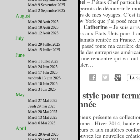
Michel
– J’étais Chef particuli
Mardi 9 Septembre 2025
m’a permis de découvrir le mo
Mardi 2 Septembre 2025
travers de mes voyages. C’est 
August
à New York que j’ai posé mes v
Mardi 26 Août 2025
Catherine
1986.
– Je suis arriv
Mardi 19 Août 2025
30 ans aux Etats-Unis pour 1 an
Mardi 12 Août 2025
July
suis jamais rentrée en France.
avoir passé toute ma carrière d
Mardi 29 Juillet 2025
Mardi 15 Juillet 2025
monde des entreprises américai
June
c’est une rencontre qui va tout 
Mardi 1 Juillet 2025
basculer…
Mardi 24 Juin 2025
Mardi 17 Juin 2025
vendredi 13 juin 2025
Mardi 10 Juin 2025
Mardi 3 Juin 2025
Du style pour term
May
l'année
Mardi 27 Mai 2025
Jeudi 29 mai 2025
Mardi 20 Mai 2025
Crémieux présente sa collectio
Mardi 13 Mai 2025
Automne - Hiver 2014, haute e
Mardi 6 Mai 2025
April
couleurs et aux matières confor
Découvrez les nouvelles créati
Mardi 29 Avril 2025