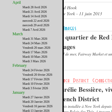
April
Watertaxi ! J'ai rendez-vous à Red Hook
Mardi 28 Avril 2026
Mardi 21 Avril 2026
Le journal du French District New York - 11 juin 2013
Mardi 14 Avril 2026
mercredi 22 avril 2026
mercredi 29 avril 2026
Mardi 7 Avril 2026
March
Le quartier de Red
Mardi 31 Mars 2026
Mardi 24 Mars 2026
images
Vendredi 20 mars 2026
Mardi 17 Mars 2026
Bord de mer, Fairway Market et un 
Mardi 10 Mars 2026
Mardi 3 Mars 2026
February
Mardi 24 Février 2026
Vendredi 20 février 2026
Mardi 17 Février 2026
Mardi 10 Février 2026
Aurélie Bessière, v
Mardi 3 Février 2026
January
French District
Mardi 27 Janvier 2026
Mardi 20 Janvier 2026
Je suis installée à New York depuis
Vendredi 16 janvier 2026
marque Palais des Thés, à travers l
Mardi 13 Janvier 2026