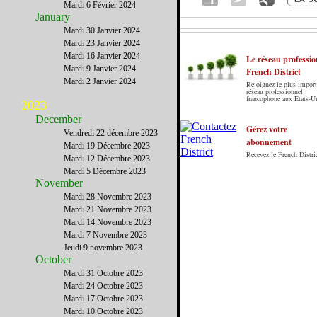
Mardi 6 Février 2024
January
Mardi 30 Janvier 2024
Mardi 23 Janvier 2024
Mardi 16 Janvier 2024
Le réseau professio
Mardi 9 Janvier 2024
French District
Mardi 2 Janvier 2024
Rejoignez le plus import
Le French District est le premier guide sur
réseau professionnel
francophone aux Etats-U
internet en Français sur les Etats-Unis. Notre
2023
principe : Le meilleur des Etats-Unis par ceux qui
December
y vivent.
Gérez votre
Vendredi 22 décembre 2023
abonnement
Mardi 19 Décembre 2023
Recevez le French Distric
Mardi 12 Décembre 2023
Mardi 5 Décembre 2023
November
Mardi 28 Novembre 2023
Mardi 21 Novembre 2023
Mardi 14 Novembre 2023
Mardi 7 Novembre 2023
Jeudi 9 novembre 2023
October
Mardi 31 Octobre 2023
Mardi 24 Octobre 2023
Mardi 17 Octobre 2023
Mardi 10 Octobre 2023