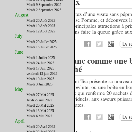
prix
Mardi 9 Septembre 2025
Mardi 2 Septembre 2025
Profitez d’une visite sans pépin
August
Grosse Pomme, et découvrez la 
Mardi 26 Août 2025
ses principales attractions à pri
Mardi 19 Août 2025
et sans faire la queue grâce au
Mardi 12 Août 2025
July
Pass.
Mardi 29 Juillet 2025
Mardi 15 Juillet 2025
June
Blanc comme une b
Mardi 1 Juillet 2025
Mardi 24 Juin 2025
à thé
Mardi 17 Juin 2025
vendredi 13 juin 2025
Mardi 10 Juin 2025
Kusmi Tea présente sa nouveau
Mardi 3 Juin 2025
Pianowhite, ou une boîte en bo
May
blanc qui renferme 20 sachets 
Mardi 27 Mai 2025
individuels, aux saveurs puissan
Jeudi 29 mai 2025
délicates.
Mardi 20 Mai 2025
Mardi 13 Mai 2025
Mardi 6 Mai 2025
April
Mardi 29 Avril 2025