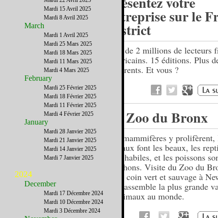
Présentez votre
Mardi 22 Avril 2025
Mardi 15 Avril 2025
entreprise sur le F
Mardi 8 Avril 2025
District
March
Mardi 1 Avril 2025
Mardi 25 Mars 2025
Près de 2 millions de lecteurs f
Mardi 18 Mars 2025
américains. 15 éditions. Plus 
Mardi 11 Mars 2025
adhérents. Et vous ?
Mardi 4 Mars 2025
February
Mardi 25 Février 2025
Mardi 18 Février 2025
Mardi 11 Février 2025
Le Zoo du Bronx
Mardi 4 Février 2025
January
Mardi 28 Janvier 2025
Les mammifères y prolifèrent, 
Mardi 21 Janvier 2025
oiseaux font les beaux, les rept
Mardi 14 Janvier 2025
sont habiles, et les poissons s
Mardi 7 Janvier 2025
folichons. Visite du Zoo du Br
2024
beau coin vert et sauvage à Ne
December
qui rassemble la plus grande va
Mardi 17 Décembre 2024
d’animaux au monde.
Mardi 10 Décembre 2024
Mardi 3 Décembre 2024