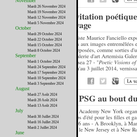
November
Mardi 26 Novembre 2024
Mardi 19 Novembre 2024
Invitation poétiqu
Mardi 12 Novembre 2024
voyage
Mardi 5 Novembre 2024
October
Mardi 29 Octobre 2024
L'artiste Maurice Fanciello exp
Mardi 22 Octobre 2024
toiles aux images entremêlées e
Mardi 15 Octobre 2024
superposées, comme sorties d'u
Mardi 8 Octobre 2024
la Galerie d'art Artemisia Galer
September
Chelsea 27 - "
Poetic Visions o
Mardi 1 Octobre 2024
jusqu'au 3 juillet 2014, verniss
Mardi 24 Septembre 2024
Mardi 17 Septembre 2024
juin.
Mardi 10 Septembre 2024
Mardi 3 Septembre 2024
August
Le PSG au bout du
Mardi 27 Août 2024
Mardi 20 Août 2024
Mardi 13 Août 2024
PSG Academy New York organi
July
camps d'été pour les filles et g
Mardi 30 Juillet 2024
5 à 16 ans - A Brooklyn, à Man
Mardi 16 Juillet 2024
Mardi 2 Juillet 2024
dans le New Jersey et à New Ro
June