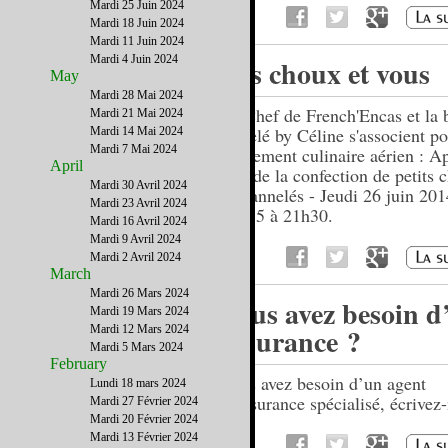
Mardi 25 Juin 2024
Mardi 18 Juin 2024
Mardi 11 Juin 2024
Mardi 4 Juin 2024
Vos choux et vous
May
Mardi 28 Mai 2024
Le Chef de French'Encas et la 
Mardi 21 Mai 2024
Canelé by Céline s'associent p
Mardi 14 Mai 2024
Mardi 7 Mai 2024
événement culinaire aérien : A
April
tout de la confection de petits 
Mardi 30 Avril 2024
de cannelés - Jeudi 26 juin 201
Mardi 23 Avril 2024
18h15 à 21h30.
Mardi 16 Avril 2024
Mardi 9 Avril 2024
Mardi 2 Avril 2024
March
Mardi 26 Mars 2024
Vous avez besoin d
Mardi 19 Mars 2024
assurance ?
Mardi 12 Mars 2024
Mardi 5 Mars 2024
February
Vous avez besoin d’un agent
Lundi 18 mars 2024
d’assurance spécialisé, écrive
Mardi 27 Février 2024
Mardi 20 Février 2024
Mardi 13 Février 2024