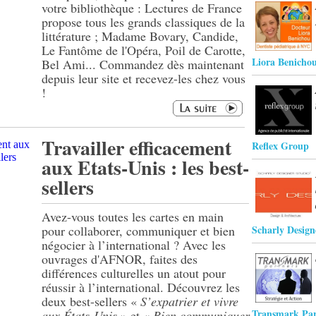
votre bibliothèque : Lectures de France
propose tous les grands classiques de la
littérature ; Madame Bovary, Candide,
Le Fantôme de l'Opéra, Poil de Carotte,
Liora Benicho
Bel Ami... Commandez dès maintenant
depuis leur site et recevez-les chez vous
!
Travailler efficacement
Reflex Group
aux Etats-Unis : les best-
sellers
Avez-vous toutes les cartes en main
pour collaborer, communiquer et bien
Scharly Design
négocier à l’international ? Avec les
ouvrages d'AFNOR, faites des
différences culturelles un atout pour
réussir à l’international. Découvrez les
deux best-sellers «
S’expatrier et vivre
Transmark Par
aux États-Unis
» et «
Bien communiquer