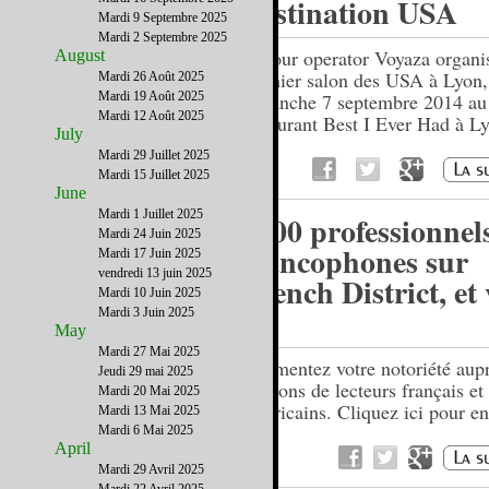
Destination USA
Mardi 9 Septembre 2025
Mardi 2 Septembre 2025
Le tour operator Voyaza organi
August
premier salon des USA à Lyon,
Mardi 26 Août 2025
Mardi 19 Août 2025
dimanche 7 septembre 2014 au
Mardi 12 Août 2025
restaurant Best I Ever Had à L
July
Mardi 29 Juillet 2025
Mardi 15 Juillet 2025
June
Mardi 1 Juillet 2025
1200 professionnel
Mardi 24 Juin 2025
francophones sur
Mardi 17 Juin 2025
vendredi 13 juin 2025
French District, et
Mardi 10 Juin 2025
?
Mardi 3 Juin 2025
May
Mardi 27 Mai 2025
Augmentez votre notoriété aup
Jeudi 29 mai 2025
millions de lecteurs français et
Mardi 20 Mai 2025
américains. Cliquez ici pour en
Mardi 13 Mai 2025
plus.
Mardi 6 Mai 2025
April
Mardi 29 Avril 2025