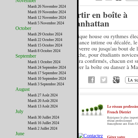
November
Mardi 26 Novembre 2024
Sortir en boîte à
Mardi 19 Novembre 2024
Mardi 12 Novembre 2024
Manhattan
Mardi 5 Novembre 2024
October
Mardi 29 Octobre 2024
Musique house ou rythmes élec
Mardi 22 Octobre 2024
ambiance intime ou décalée, l
Mardi 15 Octobre 2024
d'un verre ou jusqu'au bout de l
Mardi 8 Octobre 2024
blanche, pour étudiants novice
September
quadra confirmés, chacun est s
Mardi 1 Octobre 2024
trouver la boîte ou danser à Ma
Mardi 24 Septembre 2024
Mardi 17 Septembre 2024
Mardi 10 Septembre 2024
Mardi 3 Septembre 2024
August
Mardi 27 Août 2024
Mardi 20 Août 2024
Le réseau professio
Mardi 13 Août 2024
July
French District
Mardi 30 Juillet 2024
Rejoignez le plus import
Le French District est le premier guide sur
réseau professionnel
Mardi 16 Juillet 2024
francophone aux Etats-U
internet en Français sur les Etats-Unis. Notre
Mardi 2 Juillet 2024
principe : Le meilleur des Etats-Unis par ceux qui
June
y vivent.
Gérez votre