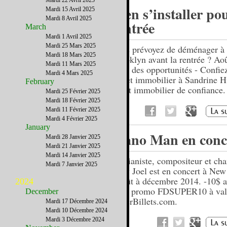
Mardi 22 Avril 2025
Bien s’installer po
Mardi 15 Avril 2025
Mardi 8 Avril 2025
rentrée
March
Mardi 1 Avril 2025
Mardi 25 Mars 2025
Vous prévoyez de déménager à
Mardi 18 Mars 2025
Brooklyn avant la rentrée ? Aoû
Mardi 11 Mars 2025
mois des opportunités - Confiez
Mardi 4 Mars 2025
projet immobilier à Sandrine 
February
agent immobilier de confiance.
Mardi 25 Février 2025
Mardi 18 Février 2025
Mardi 11 Février 2025
Mardi 4 Février 2025
January
Piano Man en conc
Mardi 28 Janvier 2025
Mardi 21 Janvier 2025
Mardi 14 Janvier 2025
Le pianiste, compositeur et cha
Mardi 7 Janvier 2025
Billy Joel est en concert à Ne
d'août à décembre 2014. -10$ a
2024
code promo FDSUPER10 à valo
December
SuperBillets.com.
Mardi 17 Décembre 2024
Mardi 10 Décembre 2024
Mardi 3 Décembre 2024