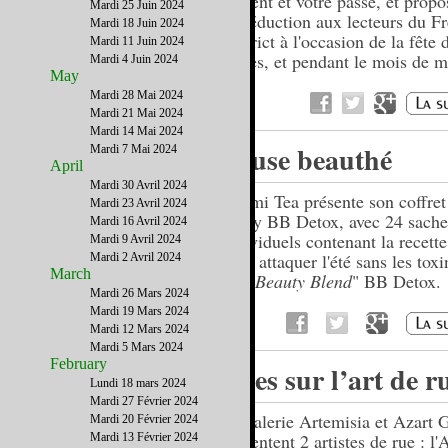
présent et votre passé, et prop
Mardi 25 Juin 2024
de réduction aux lecteurs du F
Mardi 18 Juin 2024
District à l'occasion de la fête 
Mardi 11 Juin 2024
mères, et pendant le mois de m
Mardi 4 Juin 2024
May
Mardi 28 Mai 2024
Mardi 21 Mai 2024
Mardi 14 Mai 2024
Pause beauthé
Mardi 7 Mai 2024
April
Mardi 30 Avril 2024
Kusmi Tea présente son coffret 
Mardi 23 Avril 2024
♥ My BB Detox, avec 24 sache
Mardi 16 Avril 2024
individuels contenant la recet
Mardi 9 Avril 2024
pour attaquer l'été sans les toxi
Mardi 2 Avril 2024
March
thé "
Beauty Blend
" BB Detox.
Mardi 26 Mars 2024
Mardi 19 Mars 2024
Mardi 12 Mars 2024
Mardi 5 Mars 2024
February
Vues sur l’art de r
Lundi 18 mars 2024
Mardi 27 Février 2024
La galerie Artemisia et Azart G
Mardi 20 Février 2024
présentent 2 artistes de rue : l
Mardi 13 Février 2024