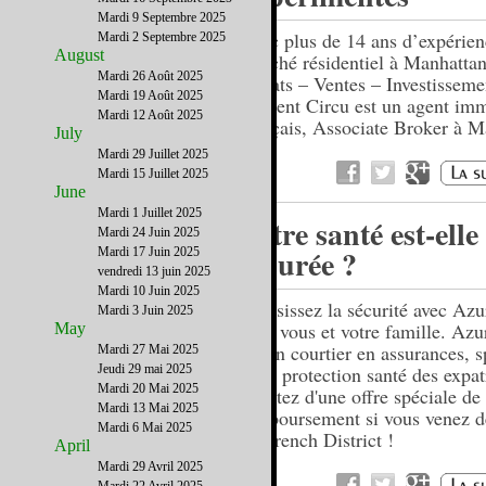
Mardi 9 Septembre 2025
Avec plus de 14 ans d’expérie
Mardi 2 Septembre 2025
August
marché résidentiel à Manhattan
Mardi 26 Août 2025
Achats – Ventes – Investisseme
Mardi 19 Août 2025
Laurent Circu est un agent imm
Mardi 12 Août 2025
français, Associate Broker à M
July
Mardi 29 Juillet 2025
Mardi 15 Juillet 2025
June
Mardi 1 Juillet 2025
Votre santé est-elle
Mardi 24 Juin 2025
assurée ?
Mardi 17 Juin 2025
vendredi 13 juin 2025
Mardi 10 Juin 2025
Choisissez la sécurité avec Az
Mardi 3 Juin 2025
pour vous et votre famille. Az
May
est un courtier en assurances, s
Mardi 27 Mai 2025
Jeudi 29 mai 2025
de la protection santé des expat
Mardi 20 Mai 2025
Profitez d'une offre spéciale de
Mardi 13 Mai 2025
remboursement si vous venez de
Mardi 6 Mai 2025
du French District !
April
Mardi 29 Avril 2025