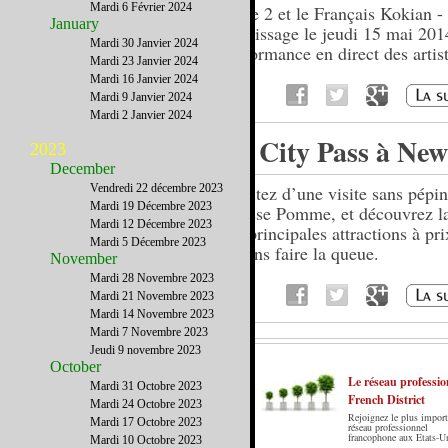
Mardi 6 Février 2024
Cope 2 et le Français Kokian -
January
Vernissage le jeudi 15 mai 201
Mardi 30 Janvier 2024
performance en direct des artist
Mardi 23 Janvier 2024
Mardi 16 Janvier 2024
Mardi 9 Janvier 2024
Mardi 2 Janvier 2024
Le City Pass à Ne
2023
December
Vendredi 22 décembre 2023
Profitez d’une visite sans pépin
Mardi 19 Décembre 2023
Grosse Pomme, et découvrez la 
Mardi 12 Décembre 2023
ses principales attractions à pri
Mardi 5 Décembre 2023
et sans faire la queue.
November
Mardi 28 Novembre 2023
Mardi 21 Novembre 2023
Mardi 14 Novembre 2023
Mardi 7 Novembre 2023
Jeudi 9 novembre 2023
October
Le réseau professio
Mardi 31 Octobre 2023
French District
Mardi 24 Octobre 2023
Rejoignez le plus import
Mardi 17 Octobre 2023
Le French District est le premier guide sur
réseau professionnel
francophone aux Etats-U
Mardi 10 Octobre 2023
internet en Français sur les Etats-Unis. Notre