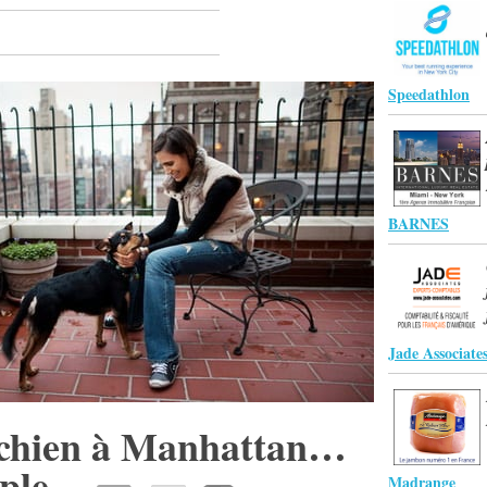
Speedathlon
BARNES
Jade Associate
 chien à Manhattan…
mple
Madrange