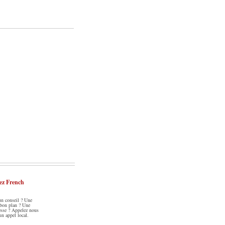
ez French
un conseil ? Une
 bon plan ? Une
esse ? Appelez nous
un appel local.