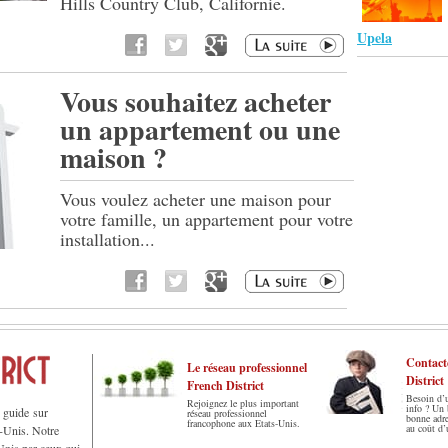
Hills Country Club, Californie.
Upela
Vous souhaitez acheter
un appartement ou une
maison ?
Vous voulez acheter une maison pour
votre famille, un appartement pour votre
installation...
Contact
Le réseau professionnel
District
French District
Besoin d’
Rejoignez le plus important
info ? Un
r guide sur
réseau professionnel
bonne adr
francophone aux Etats-Unis.
au coût d’
s-Unis. Notre