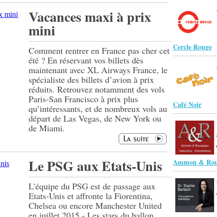
Vacances maxi à prix
mini
Cercle Rouge
Comment rentrer en France pas cher cet
été ? En réservant vos billets dès
maintenant avec XL Airways France, le
spécialiste des billets d’avion à prix
réduits. Retrouvez notamment des vols
Paris-San Francisco à prix plus
Café Noir
qu’intéressants, et de nombreux vols au
départ de Las Vegas, de New York ou
de Miami.
Le PSG aux Etats-Unis
Ammon & Rouss
L'équipe du PSG est de passage aux
Etats-Unis et affronte la Fiorentina,
Chelsea ou encore Manchester United
en juillet 2015 - Les stars du ballon