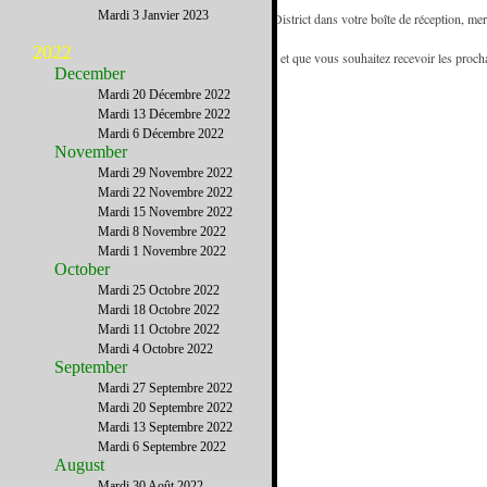
Mardi 3 Janvier 2023
- Pour être certain de recevoir les emails de French District dans votre boîte de réception, mer
d'adresses.
2022
- Si vous recevez cette newsletter de la part d'un ami et que vous souhaitez recevoir les proc
December
www.FrenchDistrict.com
gratuitement.
Mardi 20 Décembre 2022
Mardi 13 Décembre 2022
Mardi 6 Décembre 2022
November
Mardi 29 Novembre 2022
Mardi 22 Novembre 2022
Mardi 15 Novembre 2022
Mardi 8 Novembre 2022
Mardi 1 Novembre 2022
October
Mardi 25 Octobre 2022
Mardi 18 Octobre 2022
Mardi 11 Octobre 2022
Mardi 4 Octobre 2022
September
Mardi 27 Septembre 2022
Mardi 20 Septembre 2022
Mardi 13 Septembre 2022
Mardi 6 Septembre 2022
August
Mardi 30 Août 2022