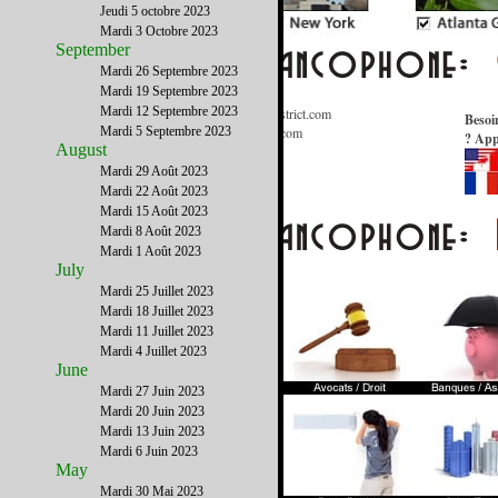
Jeudi 5 octobre 2023
Mardi 3 Octobre 2023
September
Mardi 26 Septembre 2023
Mardi 19 Septembre 2023
Mardi 12 Septembre 2023
Informations Générales
:
Contact@FrenchDistrict.com
Besoi
Publicité / Médias
Mardi 5 Septembre 2023
:
Publicite@FrenchDistrict.com
? App
August
Annuaire
:
Annuaire@FrenchDistrict.com
Rédaction
:
Redaction@FrenchDistrict.com
Mardi 29 Août 2023
Webmaster
:
Webmaster@FrenchDistrict.com
Mardi 22 Août 2023
Mardi 15 Août 2023
Mardi 8 Août 2023
Mardi 1 Août 2023
July
Mardi 25 Juillet 2023
Mardi 18 Juillet 2023
Mardi 11 Juillet 2023
Mardi 4 Juillet 2023
June
Mardi 27 Juin 2023
Mardi 20 Juin 2023
Mardi 13 Juin 2023
Mardi 6 Juin 2023
May
Mardi 30 Mai 2023