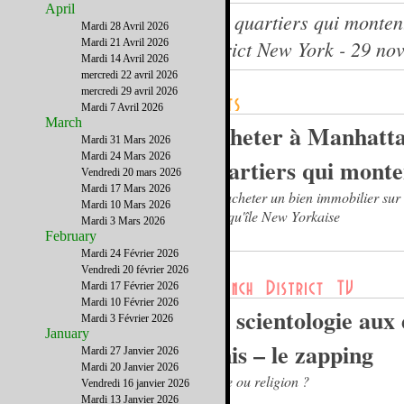
April
Acheter à Manhattan : Les quartiers qui monten
Mardi 28 Avril 2026
Le journal du French District New York - 29 n
Mardi 21 Avril 2026
Mardi 14 Avril 2026
mercredi 22 avril 2026
mercredi 29 avril 2026
Mardi 7 Avril 2026
March
Acheter à Manhatta
Mardi 31 Mars 2026
Mardi 24 Mars 2026
quartiers qui monte
Vendredi 20 mars 2026
Mardi 17 Mars 2026
Où acheter un bien immobilier sur 
Mardi 10 Mars 2026
presqu'île New Yorkaise
Mardi 3 Mars 2026
February
Mardi 24 Février 2026
Vendredi 20 février 2026
Mardi 17 Février 2026
Mardi 10 Février 2026
La scientologie aux 
Mardi 3 Février 2026
January
Unis – le zapping
Mardi 27 Janvier 2026
Mardi 20 Janvier 2026
Secte ou religion ?
Vendredi 16 janvier 2026
Mardi 13 Janvier 2026