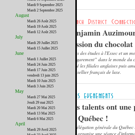
Mardi 9 Septembre 2025
Mardi 2 Septembre 2025
August
Mardi 26 Août 2025
Mardi 19 Août 2025
Benjamin Auzimour
Mardi 12 Août 2025
July
passion du chocolat
Mardi 29 Juillet 2025
Mardi 15 Juillet 2025
Après des études à l'Essec et un m
June
“d’égarement” dans le monde du con
Mardi 1 Juillet 2025
Mardi 24 Juin 2025
dirigé les filiales anglaises puis am
Mardi 17 Juin 2025
d'un sellier français de luxe.
vendredi 13 juin 2025
Mardi 10 Juin 2025
Mardi 3 Juin 2025
May
Mardi 27 Mai 2025
Jeudi 29 mai 2025
Vos talents ont une 
Mardi 20 Mai 2025
Mardi 13 Mai 2025
au Québec !
Mardi 6 Mai 2025
April
La délégation générale du Québec
Mardi 29 Avril 2025
York organise une séance d'informa