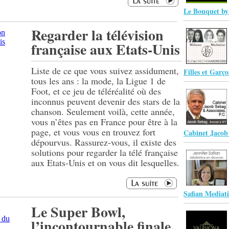
Le Bouquet by
Regarder la télévision
française aux Etats-Unis
Liste de ce que vous suivez assidument,
Filles et Garç
tous les ans : la mode, la Ligue 1 de
Foot, et ce jeu de téléréalité où des
inconnus peuvent devenir des stars de la
chanson. Seulement voilà, cette année,
vous n’êtes pas en France pour être à la
page, et vous vous en trouvez fort
Cabinet Jacob
dépourvus. Rassurez-vous, il existe des
solutions pour regarder la télé française
aux Etats-Unis et on vous dit lesquelles.
Safian Mediat
Le Super Bowl,
l’incontournable finale