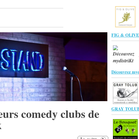
FIG & OLIVE
Découvrez myd
eurs comedy clubs de
GRAY TOLUB
k