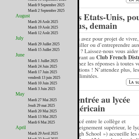
Mardi 9 Septembre 2025
Mardi 2 Septembre 2025
Les Etats-Unis, po
August
vous, demain
Mardi 26 Août 2025
Mardi 19 Août 2025
Mardi 12 Août 2025
Vous avez pour projet de vivre,
July
travailler ou d’entreprendre aux
Mardi 29 Juillet 2025
Unis ? Laissez-nous vous aider
Mardi 15 Juillet 2025
June
Club French Distr
adhérant au
Mardi 1 Juillet 2025
obtenez les réponses à toutes v
Mardi 24 Juin 2025
questions ! N’attendez plus, le
Mardi 17 Juin 2025
sont limitées.
vendredi 13 juin 2025
Mardi 10 Juin 2025
Mardi 3 Juin 2025
May
L’entrée au lycée
Mardi 27 Mai 2025
américain
Jeudi 29 mai 2025
Mardi 20 Mai 2025
Mardi 13 Mai 2025
Coincé entre le collège et
Mardi 6 Mai 2025
l’enseignement supérieur, le ly
April
« High School ») accueille les 
Mardi 29 Avril 2025