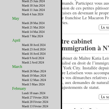
Mardi 25 Juin 2024
gourmands. Participez vous aus
Mardi 18 Juin 2024
diffusion de ces petites pâtisser
Mardi 11 Juin 2024
françaises en devenant le propr
Mardi 4 Juin 2024
d’une franchise Le Macaron F
May
Pastries.
Mardi 28 Mai 2024
Mardi 21 Mai 2024
Mardi 14 Mai 2024
Mardi 7 Mai 2024
Votre cabinet
April
d'immigration à 
Mardi 30 Avril 2024
Mardi 23 Avril 2024
Mardi 16 Avril 2024
Le cabinet de Maître Katia Lei
Mardi 9 Avril 2024
spécialisé en droit de l’immigr
Mardi 2 Avril 2024
March
New York City. Installée depui
Mardi 26 Mars 2024
Maître Leiselsen vous accomp
Mardi 19 Mars 2024
toutes vos démarches relatives
Mardi 12 Mars 2024
visas, aux demandes de natural
Mardi 5 Mars 2024
et d’ajustements de statut.
February
Lundi 18 mars 2024
Mardi 27 Février 2024
Mardi 20 Février 2024
Mardi 13 Février 2024