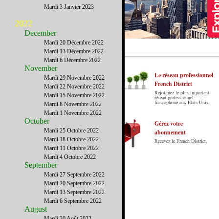
Mardi 3 Janvier 2023
2022
December
Mardi 20 Décembre 2022
Mardi 13 Décembre 2022
Mardi 6 Décembre 2022
November
Le réseau professionnel
Mardi 29 Novembre 2022
French District
Mardi 22 Novembre 2022
Rejoignez le plus important
Mardi 15 Novembre 2022
Le French District est le premier guide sur
réseau professionnel
francophone aux Etats-Unis.
Mardi 8 Novembre 2022
internet en Français sur les Etats-Unis.
Mardi 1 Novembre 2022
Notre principe : Le meilleur des Etats-Unis
October
par ceux qui y vivent.
Gérez votre
Mardi 25 Octobre 2022
abonnement
Mardi 18 Octobre 2022
Recevez le French District.
Mardi 11 Octobre 2022
Mardi 4 Octobre 2022
September
Mardi 27 Septembre 2022
Mardi 20 Septembre 2022
Mardi 13 Septembre 2022
Mardi 6 Septembre 2022
August
Mardi 30 Août 2022