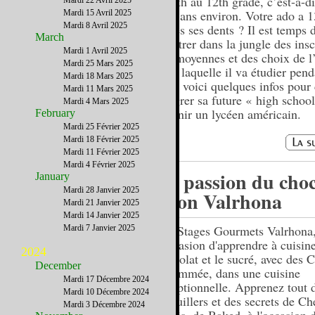
du 9th au 12th grade, c’est-à-d
Mardi 22 Avril 2025
à 18 ans environ. Votre ado a 1
Mardi 15 Avril 2025
Mardi 8 Avril 2025
toutes ses dents ? Il est temps 
March
pénétrer dans la jungle des insc
Mardi 1 Avril 2025
des moyennes et des choix de l
Mardi 25 Mars 2025
dans laquelle il va étudier pend
Mardi 18 Mars 2025
ans ; voici quelques infos pour 
Mardi 11 Mars 2025
intégrer sa future « high school
Mardi 4 Mars 2025
devenir un lycéen américain.
February
Mardi 25 Février 2025
Mardi 18 Février 2025
Mardi 11 Février 2025
Mardi 4 Février 2025
La passion du choc
January
Mardi 28 Janvier 2025
selon Valrhona
Mardi 21 Janvier 2025
Mardi 14 Janvier 2025
Les Stages Gourmets Valrhona,
Mardi 7 Janvier 2025
l'occasion d'apprendre à cuisine
2024
chocolat et le sucré, avec des 
December
renommée, dans une cuisine
Mardi 17 Décembre 2024
execptionnelle. Apprenez tout 
Mardi 10 Décembre 2024
de cuillers et des secrets de C
Mardi 3 Décembre 2024