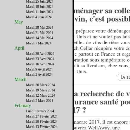
Mardi 25 Juin 2024
Déménager sa colle
Mardi 18 Juin 2024
Mardi 11 Juin 2024
de vin, c'est possibl
Mardi 4 Juin 2024
May
Mardi 28 Mai 2024
Vous préparez votre déménage
Mardi 21 Mai 2024
Etats-Unis et ne voulez pas lais
Mardi 14 Mai 2024
bouteilles de vins derrière vou
Mardi 7 Mai 2024
French Cellar récupère votre co
April
privée partout en France et org
Mardi 30 Avril 2024
importation sous température c
Mardi 23 Avril 2024
jusqu’à sa livraison, chez vous
Mardi 16 Avril 2024
Mardi 9 Avril 2024
Etats-Unis.
Mardi 2 Avril 2024
March
Mardi 26 Mars 2024
A la recherche de v
Mardi 19 Mars 2024
Mardi 12 Mars 2024
assurance santé po
Mardi 5 Mars 2024
February
2017 ?
Lundi 18 mars 2024
Mardi 27 Février 2024
Obamacare 2017, il est encore 
Mardi 20 Février 2024
Découvrez WellAway, une
Mardi 13 Février 2024