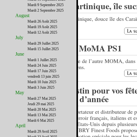
Martinique, île suc
Mardi 9 Septembre 2025
Mardi 2 Septembre 2025
August
Martinique, douce île des Cara
Mardi 26 Août 2025
Mardi 19 Août 2025
Mardi 12 Août 2025
July
Mardi 29 Juillet 2025
Le MoMA PS1
Mardi 15 Juillet 2025
June
Visite de l’autre MOMA, dans 
Mardi 1 Juillet 2025
Mardi 24 Juin 2025
Queens.
Mardi 17 Juin 2025
vendredi 13 juin 2025
Mardi 10 Juin 2025
Festin pour vos fêt
Mardi 3 Juin 2025
May
fin d’année
Mardi 27 Mai 2025
Jeudi 29 mai 2025
Mardi 20 Mai 2025
Importateur et distributeur de 
Mardi 13 Mai 2025
du terroir français, italiens et 
Mardi 6 Mai 2025
aux Etats-Unis depuis plusieur
April
LAUBRY Finest Foods propos
Mardi 29 Avril 2025
promotion spéciale pour les lec