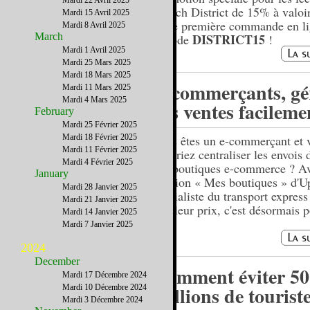
Mardi 22 Avril 2025
French District de 15% à valoir
Mardi 15 Avril 2025
toute première commande en li
Mardi 8 Avril 2025
March
DISTRICT15
le code
!
Mardi 1 Avril 2025
Mardi 25 Mars 2025
Mardi 18 Mars 2025
E-commerçants, gé
Mardi 11 Mars 2025
Mardi 4 Mars 2025
vos ventes facileme
February
Mardi 25 Février 2025
Mardi 18 Février 2025
Vous êtes un e-commerçant et 
Mardi 11 Février 2025
aimeriez centraliser les envois 
Mardi 4 Février 2025
vos boutiques e-commerce ? A
January
l’option « Mes boutiques » d'U
Mardi 28 Janvier 2025
spécialiste du transport express
Mardi 21 Janvier 2025
meilleur prix, c'est désormais p
Mardi 14 Janvier 2025
Mardi 7 Janvier 2025
2024
December
Comment éviter 50
Mardi 17 Décembre 2024
millions de touriste
Mardi 10 Décembre 2024
Mardi 3 Décembre 2024