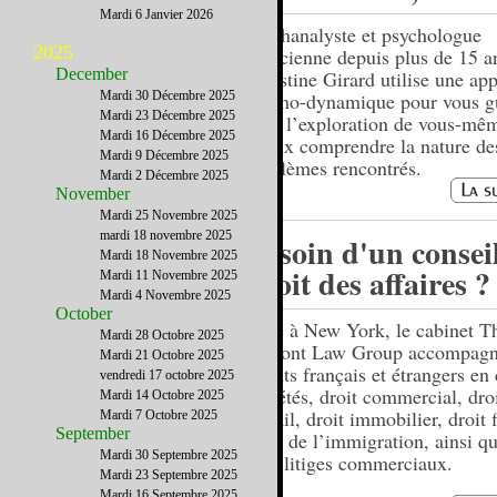
Mardi 6 Janvier 2026
Psychanalyste et psychologue
2025
clinicienne depuis plus de 15 a
December
Christine Girard utilise une ap
Mardi 30 Décembre 2025
psycho-dynamique pour vous g
Mardi 23 Décembre 2025
dans l’exploration de vous-mêm
Mardi 16 Décembre 2025
mieux comprendre la nature de
Mardi 9 Décembre 2025
problèmes rencontrés.
Mardi 2 Décembre 2025
November
Mardi 25 Novembre 2025
mardi 18 novembre 2025
Besoin d'un consei
Mardi 18 Novembre 2025
droit des affaires ?
Mardi 11 Novembre 2025
Mardi 4 Novembre 2025
October
Basé à New York, le cabinet T
Mardi 28 Octobre 2025
DuPont Law Group accompagn
Mardi 21 Octobre 2025
clients français et étrangers en 
vendredi 17 octobre 2025
sociétés, droit commercial, dro
Mardi 14 Octobre 2025
travail, droit immobilier, droit f
Mardi 7 Octobre 2025
September
droit de l’immigration, ainsi q
Mardi 30 Septembre 2025
tous litiges commerciaux.
Mardi 23 Septembre 2025
Mardi 16 Septembre 2025