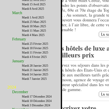
Grâce à votre billet Ceetiz, vo
Mardi 22 Avril 2025
rejoindre les points d'observati
Mardi 15 Avril 2025
Mardi 8 Avril 2025
au 67e, 69e et 70e étage du Top
March
Rock . Au sommet, la grande te
Mardi 1 Avril 2025
ciel ouvert vous donnera l’occa
Mardi 25 Mars 2025
profiter, à l’air libre, de cette v
Mardi 18 Mars 2025
imprenable !
Mardi 11 Mars 2025
Mardi 4 Mars 2025
February
Mardi 25 Février 2025
Des hôtels de luxe 
Mardi 18 Février 2025
meilleurs prix
Mardi 11 Février 2025
Mardi 4 Février 2025
January
Réservez vos séjours dans les p
Mardi 28 Janvier 2025
beaux hôtels des Etats-Unis et 
Mardi 21 Janvier 2025
monde aux meilleurs tarifs grâ
Mardi 14 Janvier 2025
Holimoon, agence de voyage et
Mardi 7 Janvier 2025
opérateur spécialisé dans les v
2024
haut de gamme.
December
Mardi 17 Décembre 2024
Mardi 10 Décembre 2024
Inscrivez votre
Mardi 3 Décembre 2024