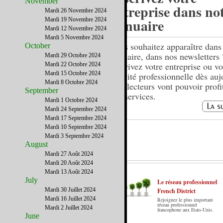
November
entreprise dans no
Mardi 26 Novembre 2024
annuaire
Mardi 19 Novembre 2024
Mardi 12 Novembre 2024
Mardi 5 Novembre 2024
Vous souhaitez apparaître dans
October
annuaire, dans nos newsletters 
Mardi 29 Octobre 2024
Inscrivez votre entreprise ou vo
Mardi 22 Octobre 2024
Mardi 15 Octobre 2024
activité professionnelle dès auj
Mardi 8 Octobre 2024
Nos lecteurs vont pouvoir profi
September
vos services.
Mardi 1 Octobre 2024
Mardi 24 Septembre 2024
Mardi 17 Septembre 2024
Mardi 10 Septembre 2024
Mardi 3 Septembre 2024
August
Mardi 27 Août 2024
Mardi 20 Août 2024
Mardi 13 Août 2024
July
Le réseau professionnel
Mardi 30 Juillet 2024
French District
Mardi 16 Juillet 2024
Rejoignez le plus important
Le French District est le premier guide sur
réseau professionnel
Mardi 2 Juillet 2024
francophone aux Etats-Unis.
internet en Français sur les Etats-Unis.
June
Notre principe : Le meilleur des Etats-Unis