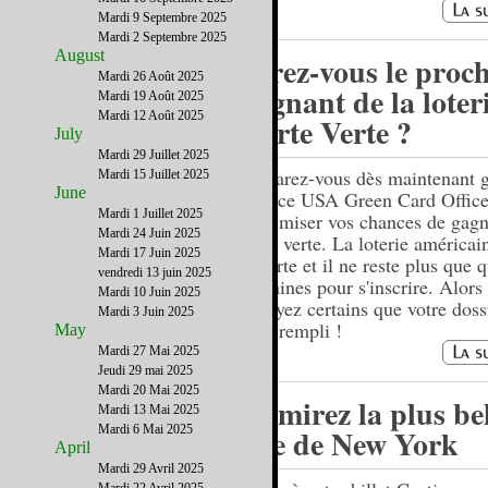
Mardi 9 Septembre 2025
Mardi 2 Septembre 2025
August
Serez-vous le proc
Mardi 26 Août 2025
gagnant de la loter
Mardi 19 Août 2025
Mardi 12 Août 2025
Carte Verte ?
July
Mardi 29 Juillet 2025
Préparez-vous dès maintenant 
Mardi 15 Juillet 2025
June
service USA Green Card Office,
Mardi 1 Juillet 2025
maximiser vos chances de gagn
Mardi 24 Juin 2025
carte verte. La loterie américai
Mardi 17 Juin 2025
ouverte et il ne reste plus que 
vendredi 13 juin 2025
semaines pour s'inscrire. Alors
Mardi 10 Juin 2025
et soyez certains que votre doss
Mardi 3 Juin 2025
bien rempli !
May
Mardi 27 Mai 2025
Jeudi 29 mai 2025
Mardi 20 Mai 2025
Admirez la plus bel
Mardi 13 Mai 2025
Mardi 6 Mai 2025
vue de New York
April
Mardi 29 Avril 2025