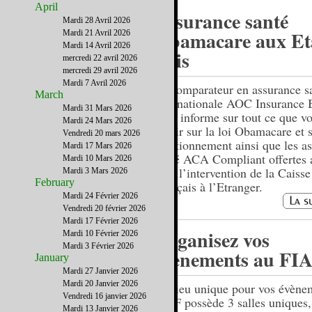
April
Assurance santé
Mardi 28 Avril 2026
Obamacare aux Et
Mardi 21 Avril 2026
Mardi 14 Avril 2026
unis
mercredi 22 avril 2026
mercredi 29 avril 2026
Mardi 7 Avril 2026
Le comparateur en assurance s
March
internationale AOC Insurance 
Mardi 31 Mars 2026
vous informe sur tout ce que v
Mardi 24 Mars 2026
savoir sur la loi Obamacare et 
Vendredi 20 mars 2026
fonctionnement ainsi que les a
Mardi 17 Mars 2026
santé ACA Compliant offertes 
Mardi 10 Mars 2026
sans l’intervention de la Caisse
Mardi 3 Mars 2026
February
Français à l’Etranger.
Mardi 24 Février 2026
Vendredi 20 février 2026
Mardi 17 Février 2026
Organisez vos
Mardi 10 Février 2026
Mardi 3 Février 2026
évènements au FI
January
Mardi 27 Janvier 2026
Mardi 20 Janvier 2026
Un lieu unique pour vos évènem
Vendredi 16 janvier 2026
FIAF possède 3 salles uniques,
Mardi 13 Janvier 2026