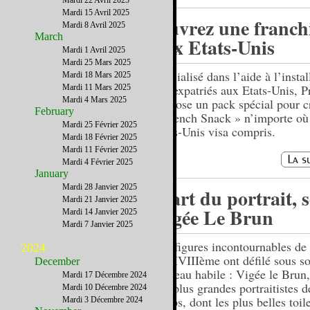
Mardi 22 Avril 2025
Mardi 15 Avril 2025
Ouvrez une franch
Mardi 8 Avril 2025
March
aux Etats-Unis
Mardi 1 Avril 2025
Mardi 25 Mars 2025
Spécialisé dans l’aide à l’instal
Mardi 18 Mars 2025
des expatriés aux Etats-Unis, 
Mardi 11 Mars 2025
Mardi 4 Mars 2025
propose un pack spécial pour c
February
« French Snack » n’importe où
Mardi 25 Février 2025
Etats-Unis visa compris.
Mardi 18 Février 2025
Mardi 11 Février 2025
Mardi 4 Février 2025
January
Mardi 28 Janvier 2025
L’art du portrait, 
Mardi 21 Janvier 2025
Vigée Le Brun
Mardi 14 Janvier 2025
Mardi 7 Janvier 2025
Les figures incontournables de
2024
du XVIIIème ont défilé sous s
December
pinceau habile : Vigée le Brun,
Mardi 17 Décembre 2024
des plus grandes portraitistes d
Mardi 10 Décembre 2024
temps, dont les plus belles toil
Mardi 3 Décembre 2024