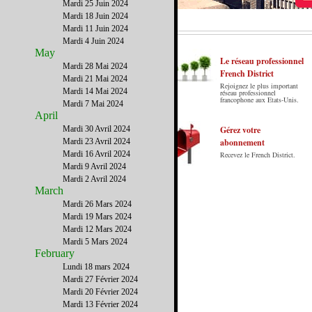
Mardi 25 Juin 2024
Mardi 18 Juin 2024
Mardi 11 Juin 2024
Mardi 4 Juin 2024
May
Le réseau professionnel
Mardi 28 Mai 2024
French District
Mardi 21 Mai 2024
Rejoignez le plus important
Le French District est le premier guide sur
Mardi 14 Mai 2024
réseau professionnel
francophone aux Etats-Unis.
internet en Français sur les Etats-Unis.
Mardi 7 Mai 2024
April
Notre principe : Le meilleur des Etats-Unis
par ceux qui y vivent.
Mardi 30 Avril 2024
Gérez votre
Mardi 23 Avril 2024
abonnement
Mardi 16 Avril 2024
Recevez le French District.
Mardi 9 Avril 2024
Mardi 2 Avril 2024
March
Mardi 26 Mars 2024
Mardi 19 Mars 2024
Mardi 12 Mars 2024
Mardi 5 Mars 2024
February
Lundi 18 mars 2024
Mardi 27 Février 2024
Mardi 20 Février 2024
Mardi 13 Février 2024