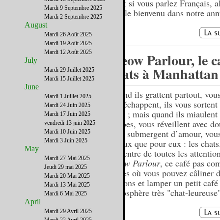
….et si vous parlez Français, a
Mardi 9 Septembre 2025
êtes le bienvenu dans notre ann
Mardi 2 Septembre 2025
August
Mardi 26 Août 2025
Mardi 19 Août 2025
Mardi 12 Août 2025
Meow Parlour, le c
July
chats à Manhattan
Mardi 29 Juillet 2025
Mardi 15 Juillet 2025
June
Quand ils grattent partout, vou
Mardi 1 Juillet 2025
et s’échappent, ils vous sortent 
Mardi 24 Juin 2025
yeux ; mais quand ils miaulent
Mardi 17 Juin 2025
jambes, vous réveillent avec do
vendredi 13 juin 2025
vous submergent d’amour, vous
Mardi 10 Juin 2025
Mardi 3 Juin 2025
d’yeux que pour eux : les chats.
May
au centre de toutes les attentio
Mardi 27 Mai 2025
Meow Parlour
, ce café pas co
Jeudi 29 mai 2025
autres où vous pouvez câliner 
Mardi 20 Mai 2025
chatons et lamper un petit café
Mardi 13 Mai 2025
atmosphère très "chat-leureuse"
Mardi 6 Mai 2025
April
Mardi 29 Avril 2025