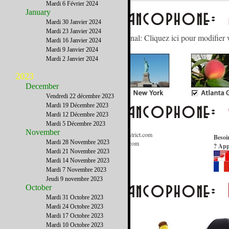
Mardi 6 Février 2024
January
Mardi 30 Janvier 2024
Mardi 23 Janvier 2024
Gérez votre abonnement à notre journal: Cliquez ici pour modifier 
Mardi 16 Janvier 2024
Mardi 9 Janvier 2024
Mardi 2 Janvier 2024
2023
December
Vendredi 22 décembre 2023
Mardi 19 Décembre 2023
Mardi 12 Décembre 2023
Mardi 5 Décembre 2023
November
Informations Générales
:
Contact@FrenchDistrict.com
Besoi
Mardi 28 Novembre 2023
Publicité / Médias
:
Publicite@FrenchDistrict.com
? App
Annuaire
:
Annuaire@FrenchDistrict.com
Mardi 21 Novembre 2023
Rédaction
:
Redaction@FrenchDistrict.com
Mardi 14 Novembre 2023
Webmaster
:
Webmaster@FrenchDistrict.com
Mardi 7 Novembre 2023
Jeudi 9 novembre 2023
October
Mardi 31 Octobre 2023
Mardi 24 Octobre 2023
Mardi 17 Octobre 2023
Mardi 10 Octobre 2023