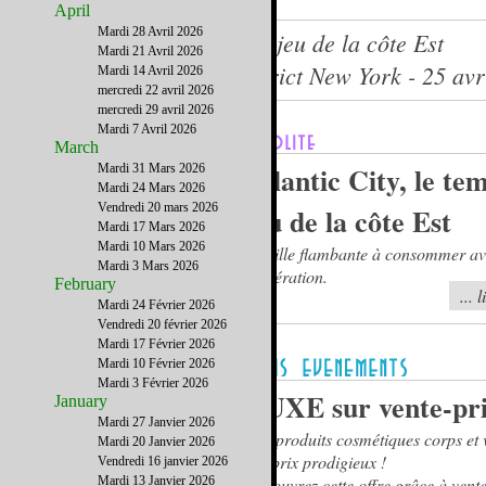
April
Mardi 28 Avril 2026
Atlantic City, le temple du jeu de la côte Est
Mardi 21 Avril 2026
Le journal du French District New York - 25 avr
Mardi 14 Avril 2026
mercredi 22 avril 2026
mercredi 29 avril 2026
Mardi 7 Avril 2026
March
Atlantic City, le te
Mardi 31 Mars 2026
Mardi 24 Mars 2026
Vendredi 20 mars 2026
jeu de la côte Est
Mardi 17 Mars 2026
Mardi 10 Mars 2026
La ville flambante à consommer av
Mardi 3 Mars 2026
modération.
February
... 
Mardi 24 Février 2026
Vendredi 20 février 2026
Mardi 17 Février 2026
Mardi 10 Février 2026
Mardi 3 Février 2026
NUXE sur vente-pri
January
Mardi 27 Janvier 2026
Des produits cosmétiques corps et 
Mardi 20 Janvier 2026
des prix prodigieux !
Vendredi 16 janvier 2026
Mardi 13 Janvier 2026
Découvrez cette offre grâce à vente