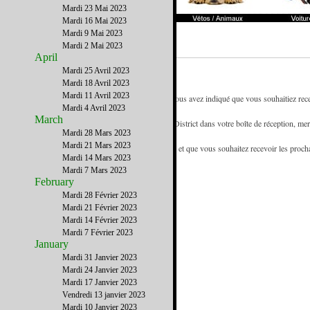
Mardi 23 Mai 2023
Mardi 16 Mai 2023
Mardi 9 Mai 2023
Mardi 2 Mai 2023
April
Mardi 25 Avril 2023
Mardi 18 Avril 2023
Mardi 11 Avril 2023
- Vous recevez la newsletter deFrench District car vous avez indiqué que vous souhaitiez recev
Mardi 4 Avril 2023
référence des francophones de New York.
March
- Pour être certain de recevoir les emails de French District dans votre boîte de réception, mer
Mardi 28 Mars 2023
d'adresses.
Mardi 21 Mars 2023
- Si vous recevez cette newsletter de la part d'un ami et que vous souhaitez recevoir les proc
Mardi 14 Mars 2023
www.FrenchDistrict.com
gratuitement.
Mardi 7 Mars 2023
February
Mardi 28 Février 2023
Mardi 21 Février 2023
Mardi 14 Février 2023
Mardi 7 Février 2023
January
Mardi 31 Janvier 2023
Mardi 24 Janvier 2023
Mardi 17 Janvier 2023
Vendredi 13 janvier 2023
Mardi 10 Janvier 2023