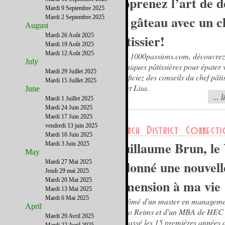
Apprenez l’art de d
Mardi 9 Septembre 2025
un gâteau avec un c
Mardi 2 Septembre 2025
August
Mardi 26 Août 2025
pâtissier!
Mardi 19 Août 2025
Mardi 12 Août 2025
Avec 1000passions.com, découvrez
July
techniques pâtissières pour épater 
Mardi 29 Juillet 2025
bénéficiez des conseils du chef pâti
Mardi 15 Juillet 2025
Sweet Lisa.
June
... 
Mardi 1 Juillet 2025
Mardi 24 Juin 2025
Mardi 17 Juin 2025
vendredi 13 juin 2025
Mardi 10 Juin 2025
Guillaume Brun, le
Mardi 3 Juin 2025
May
a donné une nouvell
Mardi 27 Mai 2025
Jeudi 29 mai 2025
Mardi 20 Mai 2025
dimension à ma vie
Mardi 13 Mai 2025
Mardi 6 Mai 2025
Diplômé d'un master en manageme
April
de Co Reims et d'un MBA de HEC 
Mardi 29 Avril 2025
j'ai passé les 15 premières années